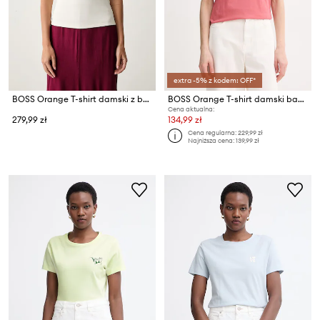
extra -5% z kodem: OFF*
BOSS Orange T-shirt damski z bawełną C_Etine_2
BOSS Orange T-shirt damski bawełniany C Elove embro
Cena aktualna:
279,99 zł
134,99 zł
Cena regularna:
229,99 zł
Najniższa cena:
139,99 zł