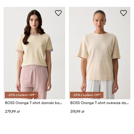
-25% z kodem: OFF*
-25% z kodem: OFF*
BOSS Orange T-shirt damski bawełniany C_Ezoe
BOSS Orange T-shirt oversize damski bawełniany C_Eregular_stripe_1
279,99 zł
319,99 zł