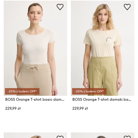
-25% z kodem: OFF*
-25% z kodem: OFF*
BOSS Orange T-shirt basic damski z bawełną C_Espia_1
BOSS Orange T-shirt damski bawełniany C_Elove_5
229,99 zł
229,99 zł