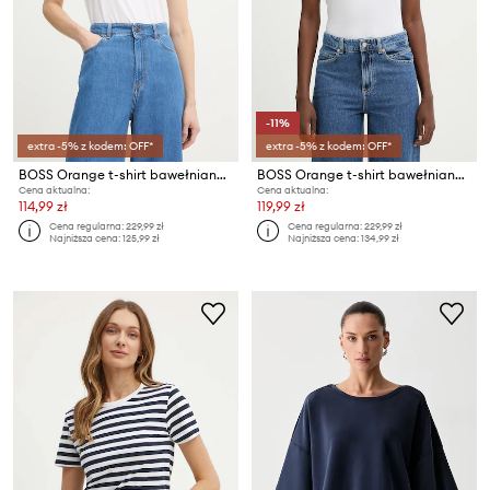
-11%
extra -5% z kodem: OFF*
extra -5% z kodem: OFF*
BOSS Orange t-shirt bawełniany C Elove 1
BOSS Orange t-shirt bawełniany C Elove 1
Cena aktualna:
Cena aktualna:
114,99 zł
119,99 zł
Cena regularna:
229,99 zł
Cena regularna:
229,99 zł
Najniższa cena:
125,99 zł
Najniższa cena:
134,99 zł