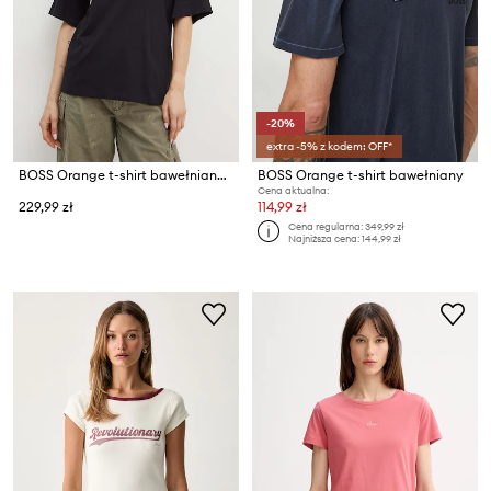
-20%
extra -5% z kodem: OFF*
BOSS Orange t-shirt bawełniany C Enis Small Logo
BOSS Orange t-shirt bawełniany
Cena aktualna:
229,99 zł
114,99 zł
Cena regularna:
349,99 zł
Najniższa cena:
144,99 zł