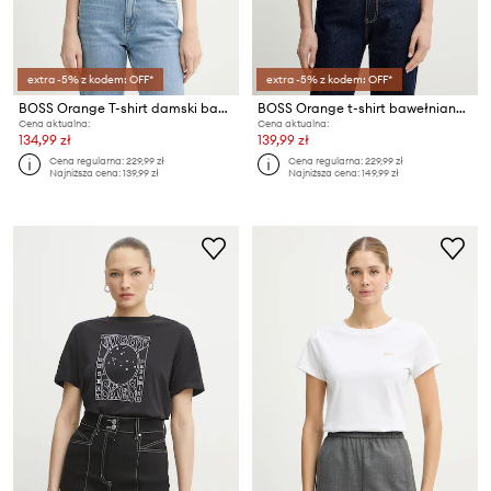
extra -5% z kodem: OFF*
extra -5% z kodem: OFF*
BOSS Orange T-shirt damski bawełniany C Elove embro
BOSS Orange t-shirt bawełniany C Elove 1
Cena aktualna:
Cena aktualna:
134,99 zł
139,99 zł
Cena regularna:
229,99 zł
Cena regularna:
229,99 zł
Najniższa cena:
139,99 zł
Najniższa cena:
149,99 zł