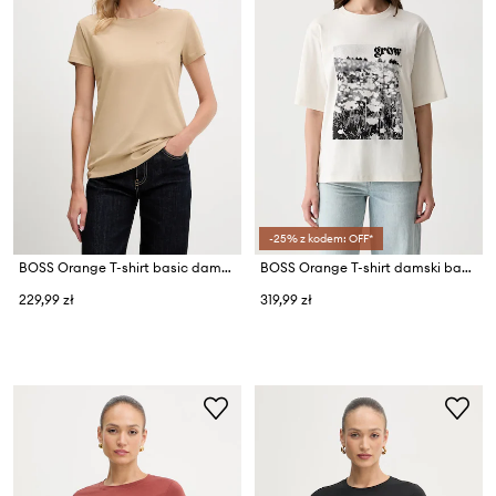
-25% z kodem: OFF*
BOSS Orange T-shirt basic damski bawełniany C Esogo 1
BOSS Orange T-shirt damski bawełniany C_Eregular_4
229,99 zł
319,99 zł