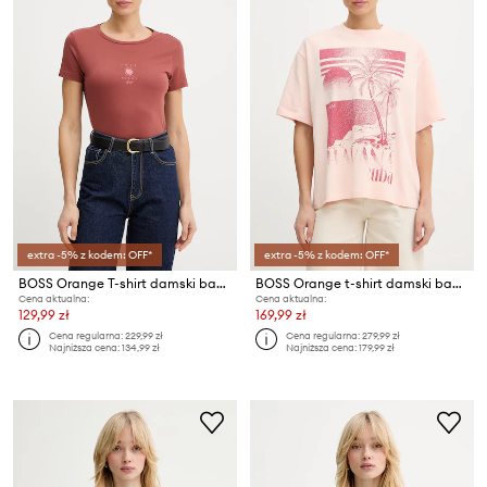
extra -5% z kodem: OFF*
extra -5% z kodem: OFF*
BOSS Orange T-shirt damski bawełniany C Elove 4
BOSS Orange t-shirt damski bawełniany C Eboys 2
Cena aktualna:
Cena aktualna:
129,99 zł
169,99 zł
Cena regularna:
229,99 zł
Cena regularna:
279,99 zł
Najniższa cena:
134,99 zł
Najniższa cena:
179,99 zł