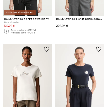
extra -5% z kodem: OFF*
BOSS Orange t-shirt bawełniany
BOSS Orange T-shirt basic damski bawełniany C Esogo 1
Cena aktualna:
139,99 zł
229,99 zł
Cena regularna:
329,99 zł
Najniższa cena:
144,99 zł