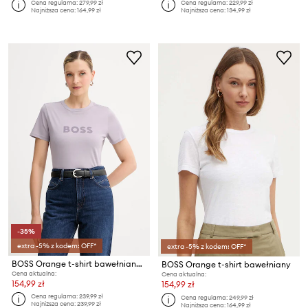
Cena regularna:
279,99 zł
Cena regularna:
229,99 zł
Najniższa cena:
164,99 zł
Najniższa cena:
134,99 zł
-35%
extra -5% z kodem: OFF*
extra -5% z kodem: OFF*
BOSS Orange t-shirt bawełniany C_Elogo_5
BOSS Orange t-shirt bawełniany
Cena aktualna:
Cena aktualna:
154,99 zł
154,99 zł
Cena regularna:
239,99 zł
Cena regularna:
249,99 zł
Najniższa cena:
239,99 zł
Najniższa cena:
164,99 zł