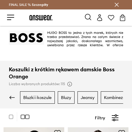
FINAL SALE %
Szczegóły
Oszczędzaj z Answear Club >
HUGO BOSS to jedna z tych marek, których nie
trzeba przedstawiać. Znana na całym świecie z
najwyższej jakości, doskonałego wzornictwa,
uwielbiana przez rzesze klientów. W ofercie
ANSWEAR.com znalazła się linia BOSS Orange, stworzona w 1999 roku,
początkowo dedykowana jedynie mężczyznom "po godzinach". Dziś ma w
ofercie również ubrania dla kobiet oraz akcesoria i perfumy.
Koszulki z krótkim rękawem damskie Boss
Orange
Liczba wybranych produktów: 115
bluzki i koszule
bluzy
jeansy
kombinezony
Filtry