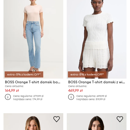
extra -5% z kodem: OFF*
extra -5% z kodem: OFF*
BOSS Orange T-shirt damski bawełniany C Esogo 2 MA crystal
BOSS Orange T-shirt damski z wiskozą C Fice
Cena aktualna:
Cena aktualna:
164,99 zł
469,99 zł
Cena regularna:
279,99 zł
Cena regularna:
699,99 zł
Najniższa cena:
174,99 zł
Najniższa cena:
519,99 zł