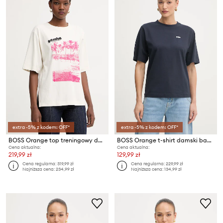
extra -5% z kodem: OFF*
extra -5% z kodem: OFF*
BOSS Orange top treningowy damski z bawełną C Eregular 2
BOSS Orange t-shirt damski bawełniany C Eregular 6
Cena aktualna:
Cena aktualna:
219,99 zł
129,99 zł
Cena regularna:
319,99 zł
Cena regularna:
229,99 zł
Najniższa cena:
234,99 zł
Najniższa cena:
134,99 zł