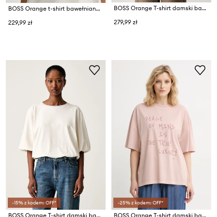
BOSS Orange T-shirt damski bawełniany z elastanem C_Ecute
BOSS Orange t-shirt bawełniany C Enis Small Logo
279,99 zł
229,99 zł
-15% z kodem: OFF*
-25% z kodem: OFF*
BOSS Orange T-shirt damski bawełniany C_Elou
BOSS Orange T-shirt damski bawełniany C_Eboys_3