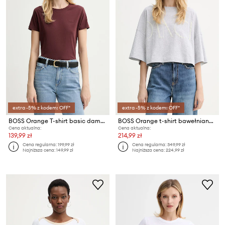
extra -5% z kodem: OFF*
extra -5% z kodem: OFF*
BOSS Orange T-shirt basic damski bawełniany C Esogo 1
BOSS Orange t-shirt bawełniany C Ephilas
Cena aktualna:
Cena aktualna:
139,99 zł
214,99 zł
Cena regularna:
199,99 zł
Cena regularna:
349,99 zł
Najniższa cena:
149,99 zł
Najniższa cena:
224,99 zł