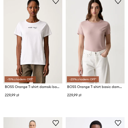
-15% z kodem: OFF*
-25% z kodem: OFF*
BOSS Orange T-shirt damski bawełniany C_Elove_5
BOSS Orange T-shirt basic damski bawełniany C Esogo 1
229,99 zł
229,99 zł