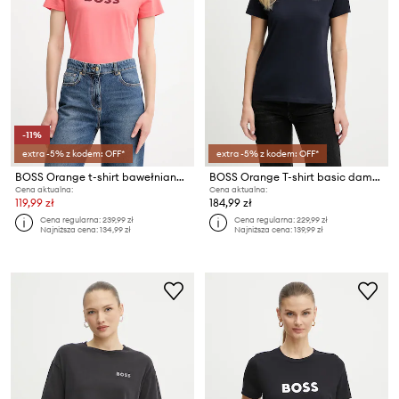
-11%
extra -5% z kodem: OFF*
extra -5% z kodem: OFF*
BOSS Orange t-shirt bawełniany C_Elogo_5
BOSS Orange T-shirt basic damski bawełniany C Esogo 1
Cena aktualna:
Cena aktualna:
119,99 zł
184,99 zł
Cena regularna:
239,99 zł
Cena regularna:
229,99 zł
Najniższa cena:
134,99 zł
Najniższa cena:
139,99 zł