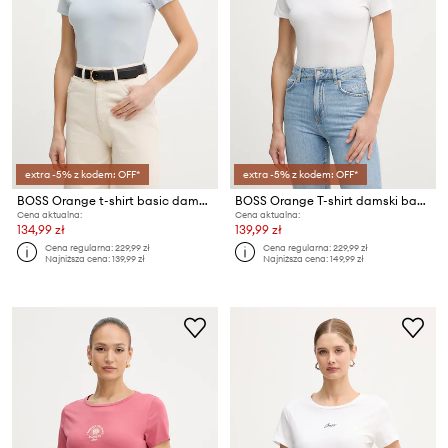
extra -5% z kodem: OFF*
extra -5% z kodem: OFF*
BOSS Orange t-shirt basic damski bawełniany C Esogo 1
BOSS Orange T-shirt damski bawełniany C_Esogo_3
Cena aktualna:
Cena aktualna:
134,99 zł
139,99 zł
Cena regularna:
229,99 zł
Cena regularna:
229,99 zł
Najniższa cena:
139,99 zł
Najniższa cena:
149,99 zł