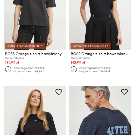
extra -5% z kodem: OFF*
extra -5% z kodem: OFF*
BOSS Orange t-shirt bawełniany
BOSS Orange t-shirt bawełniany C_Elogo_5
Cena aktualna:
Cena aktualna:
139,99 zł
142,99 zł
Cena regularna:
329,99 zł
Cena regularna:
249,99 zł
Najniższa cena:
144,99 zł
Najniższa cena:
154,99 zł