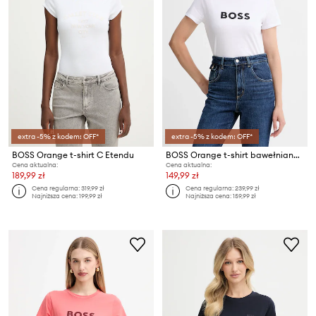
extra -5% z kodem: OFF*
extra -5% z kodem: OFF*
BOSS Orange t-shirt C Etendu
BOSS Orange t-shirt bawełniany C_Elogo_5
Cena aktualna:
Cena aktualna:
189,99 zł
149,99 zł
Cena regularna:
319,99 zł
Cena regularna:
239,99 zł
Najniższa cena:
199,99 zł
Najniższa cena:
159,99 zł