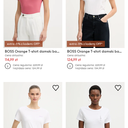
extra -5% z kodem: OFF*
extra -5% z kodem: OFF*
BOSS Orange T-shirt damski bawełniany C Elove 4
BOSS Orange T-shirt damski bawełniany C Elove embro
Cena aktualna:
Cena aktualna:
114,99 zł
124,99 zł
Cena regularna:
229,99 zł
Cena regularna:
229,99 zł
Najniższa cena:
124,99 zł
Najniższa cena:
134,99 zł