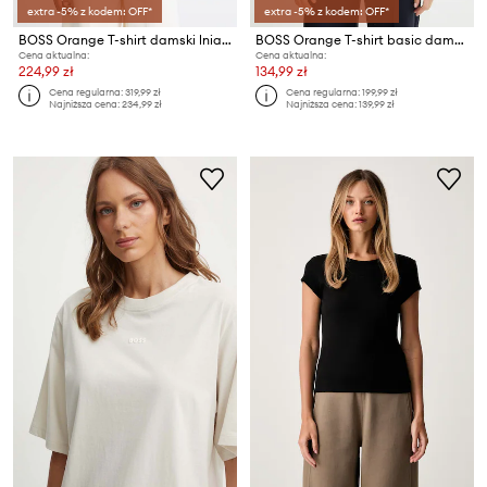
extra -5% z kodem: OFF*
extra -5% z kodem: OFF*
BOSS Orange T-shirt damski lniany C Emma
BOSS Orange T-shirt basic damski bawełniany C Esogo 1
Cena aktualna:
Cena aktualna:
224,99 zł
134,99 zł
Cena regularna:
319,99 zł
Cena regularna:
199,99 zł
Najniższa cena:
234,99 zł
Najniższa cena:
139,99 zł