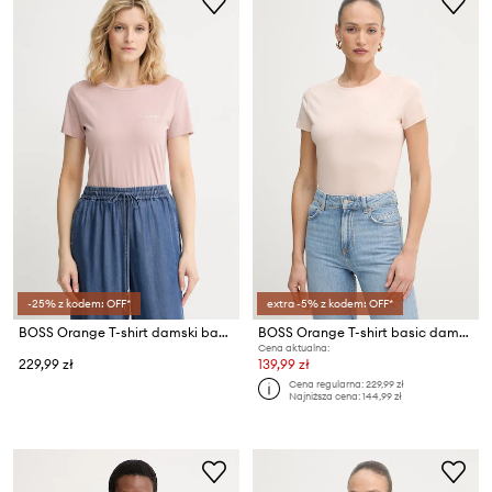
-25% z kodem: OFF*
extra -5% z kodem: OFF*
BOSS Orange T-shirt damski bawełniany C_Elove_5
BOSS Orange T-shirt basic damski bawełniany C Esogo 1
Cena aktualna:
229,99 zł
139,99 zł
Cena regularna:
229,99 zł
Najniższa cena:
144,99 zł