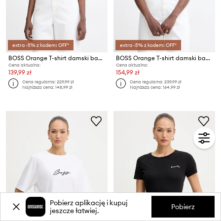
extra -5% z kodem: OFF*
extra -5% z kodem: OFF*
BOSS Orange T-shirt damski bawełniany C Elove 4
BOSS Orange T-shirt damski bawełniany C_Esogo_3
Cena aktualna:
Cena aktualna:
139,99 zł
154,99 zł
Cena regularna:
229,99 zł
Cena regularna:
239,99 zł
Najniższa cena:
148,99 zł
Najniższa cena:
164,99 zł
Pobierz aplikację i kupuj
Pobierz
jeszcze łatwiej.