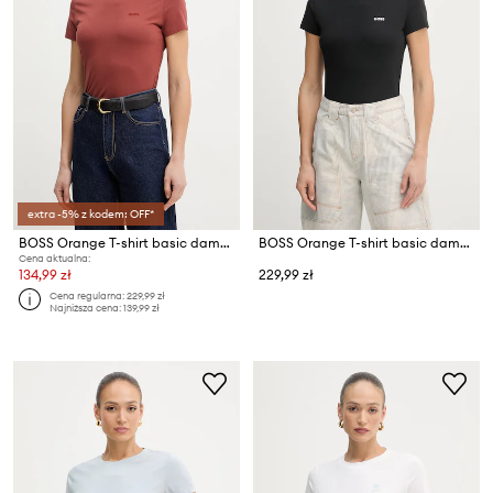
extra -5% z kodem: OFF*
BOSS Orange T-shirt basic damski bawełniany C Esogo 1
BOSS Orange T-shirt basic damski bawełniany C Esogo 1
Cena aktualna:
134,99 zł
229,99 zł
Cena regularna:
229,99 zł
Najniższa cena:
139,99 zł