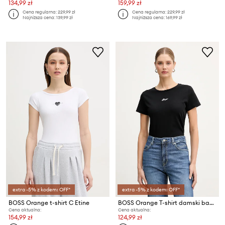
134,99 zł
159,99 zł
Cena regularna:
229,99 zł
Cena regularna:
229,99 zł
Najniższa cena:
139,99 zł
Najniższa cena:
169,99 zł
extra -5% z kodem: OFF*
extra -5% z kodem: OFF*
BOSS Orange t-shirt C Etine
BOSS Orange T-shirt damski bawełniany C Elove embro
Cena aktualna:
Cena aktualna:
154,99 zł
124,99 zł