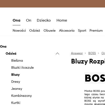
Premium Fashion Benefits >
O
Ona
On
Dziecko
Home
Nowości
Odzież
Obuwie
Akcesoria
Sport
Premium
Ona
Odzież
Answear
BOSS
O
Bluzy Roz
Bielizna
Bluzki i koszule
Bluzy
Dresy
Jeansy
Marka BOSS pows
tego czasu two
Kombinezony
której słynie na
BOSS są wyraf
Kurtki
mocno skupione 