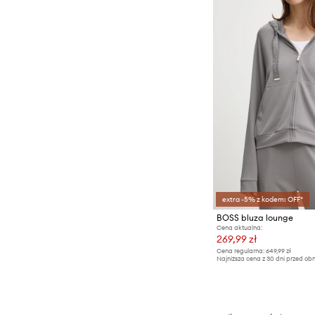
extra -5% z kodem: OFF*
BOSS bluza lounge
Cena aktualna:
269,99 zł
Cena regularna:
649,99 zł
Najniższa cena z 30 dni przed obn