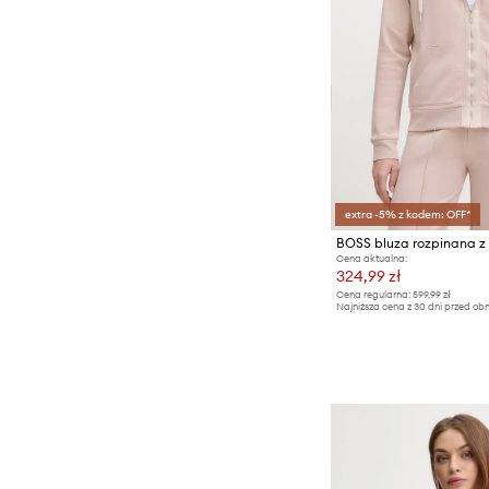
Zegarki
extra -5% z kodem: OFF*
Cena aktualna:
324,99 zł
Cena regularna:
599,99 zł
Najniższa cena z 30 dni przed obn