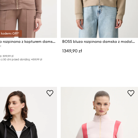
z kodem: OFF*
BOSS bluza rozpinana z kapturem damska z bawełną Shiny B Jacket H.
BOSS bluza rozpinana damska z modalem Essaba
:
1349,90 zł
a:
599,99 zł
 z 30 dni przed obniżką:
459,99 zł