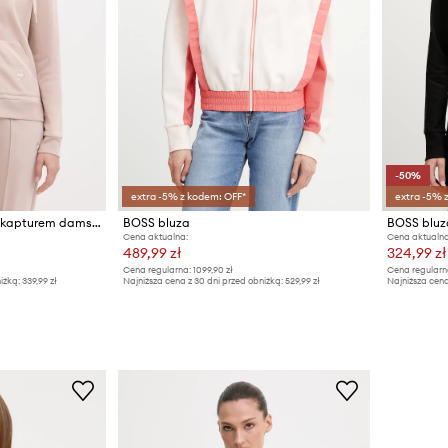
-50%
extra -5% z kodem: OFF*
extra -5% 
BOSS bluza rozpinana z kapturem damska z bawełną Shiny B Jacket H.
BOSS bluza
BOSS bluza
Cena aktualna:
Cena aktualna
489,99 zł
324,99 zł
Cena regularna:
1099,90 zł
Cena regularn
iżką:
339,99 zł
Najniższa cena z 30 dni przed obniżką:
529,99 zł
Najniższa cena