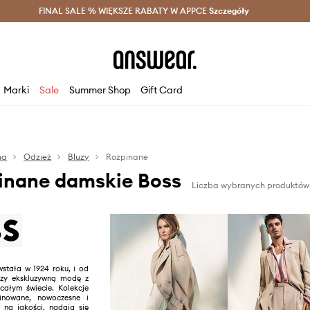
szczędzaj z Answear Club >
FINAL SALE % WIĘKSZE RABATY W APPCE
Dostawa nawet w 24h >
Szczegóły
News
Marki
Sale
Summer Shop
Gift Card
na
Odzież
Bluzy
Rozpinane
pinane damskie Boss
Liczba wybranych produktów:
tała w 1924 roku, i od
rzy ekskluzywną modę z
 całym świecie. Kolekcje
inowane, nowoczesne i
na jakości, nadają się