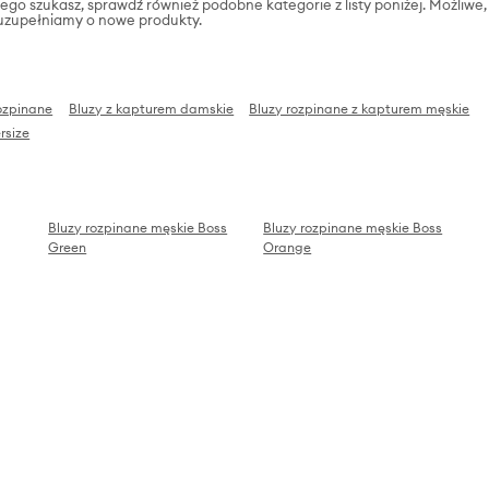
zego szukasz, sprawdź również podobne kategorie z listy poniżej. Możliwe,
ją uzupełniamy o nowe produkty.
ozpinane
Bluzy z kapturem damskie
Bluzy rozpinane z kapturem męskie
rsize
Bluzy rozpinane męskie Boss
Bluzy rozpinane męskie Boss
Green
Orange