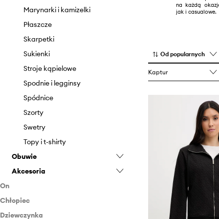
na każdą okazj
Marynarki i kamizelki
jak i casualowe.
Płaszcze
Skarpetki
Sukienki
Od popularnych
Stroje kąpielowe
Kaptur
Spodnie i legginsy
Spódnice
Szorty
Swetry
Topy i t-shirty
Obuwie
Akcesoria
Baleriny
On
Botki
Akcesoria pływackie
Chłopiec
Odzież
Espadryle
Biżuteria
Dziewczynka
Obuwie
Odzież
Mokasyny i półbuty
Czapki i kapelusze
Bielizna