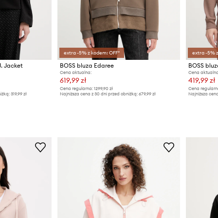
extra -5% z kodem: OFF*
extra -5% 
. Jacket
BOSS bluza Edaree
Cena aktualna:
Cena aktualna
619,99 zł
419,99 zł
Cena regularna:
1299,90 zł
Cena regularn
iżką:
319,99 zł
Najniższa cena z 30 dni przed obniżką:
679,99 zł
Najniższa cena