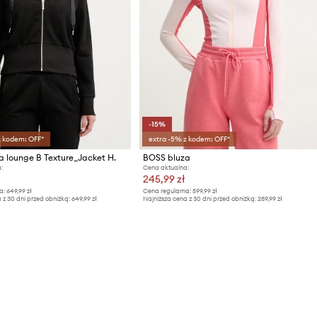
-15%
z kodem: OFF*
extra -5% z kodem: OFF*
 lounge B Texture_Jacket H.
BOSS bluza
:
Cena aktualna:
245,99 zł
a:
649,99 zł
Cena regularna:
599,99 zł
 z 30 dni przed obniżką:
649,99 zł
Najniższa cena z 30 dni przed obniżką:
289,99 zł