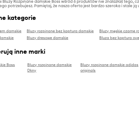
rii Bluzy Rozpinane damskie Boss wśród 6 produktów nie znalazłaś tego, c
zego potrzebujesz. Pamiętaj, że nasza oferta jest bardzo szeroka i stale 
ne kategorie
urem damskie
Bluzy rozpinane bez kaptura damskie
Bluzy męskie czarne r
 damskie
Bluzy dresowe damskie
Bluza bez kaptura ove
rują inne marki
kie Boss
Bluzy rozpinane damskie
Bluzy rozpinane damskie adidas
Dkny
originals