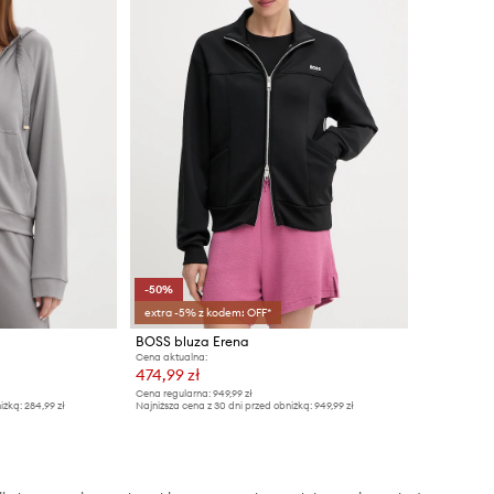
-50%
extra -5% z kodem: OFF*
BOSS bluza Erena
Cena aktualna:
474,99 zł
Cena regularna:
949,99 zł
iżką:
284,99 zł
Najniższa cena z 30 dni przed obniżką:
949,99 zł