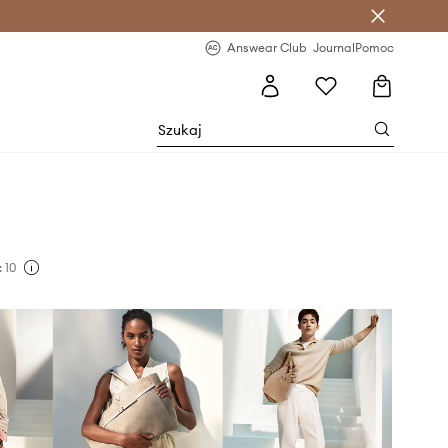
letter >
Regularne nowości >
Answear Club
Journal
Pomoc
 10