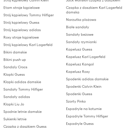
Strój kąpielowy Calvin Klein
Jack Wolfskin czapka z daszkiem
Etam stroje kąpielowe
Czapka z daszkiem Karl Lagerfeld
damska
Strój kąpielowy Tommy Hilfiger
Narzutka plażowa
Strój kąpielowy Guess
Białe sandały
Strój kąpielowy adidas
Sandały beżowe
Roxy stroje kąpielowe
Sandały rzymianki
Strój kąpielowy Karl Lagerfeld
Kapelusz Guess
Bikini damskie
Kapelusz Karl Lagerfeld
Bikini push up
Kapelusz Kangol
Sandaly Crocs
Kapelusz Roxy
Klapki Guess
Spodenki adidas damskie
Klapki adidas damskie
Spodenki Calvin Klein
Sandały Tommy Hilfiger
Spodenki Guess
Sandały adidas
Szorty Pinko
Klapki Liu Jo
Espadryle na koturnie
Spodnie letnie damskie
Espadryle Tommy Hilfiger
Sukienki letnie
Espadryle Guess
Czapka z daszkiem Guess