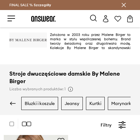
FINAL SALE %
Szczegóły
Oszczędzaj z Answear Club >
Założona w 2003 roku przez Malene Birger to
marka w stylu współczesnej bohemy. Brand
tworzy świadomą oraz długotrwała modę.
Kolekcje By Malene Birger to skandynawski
minimalizm połączony z funkcjonalnością – kierowany do wyrafinowanych
kobiet.
Stroje dwuczęściowe damskie By Malene
Birger
Liczba wybranych produktów: 1
bluzki i koszule
jeansy
kurtki
marynarki i k
Filtry