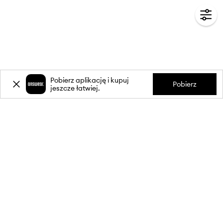
Pobierz aplikację i kupuj
Pobierz
jeszcze łatwiej.
-20%
zniżki** na pierwsze zakupy
za zapis do newslettera.