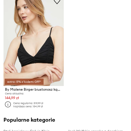
extra -5% z kodem: OFF*
By Malene Birger biustonosz kąpielowy
Cena aktualna:
144,99 zł
Cena regularna:
519,99 zł
Najniższa cena:
154,99 zł
Popularne kategorie