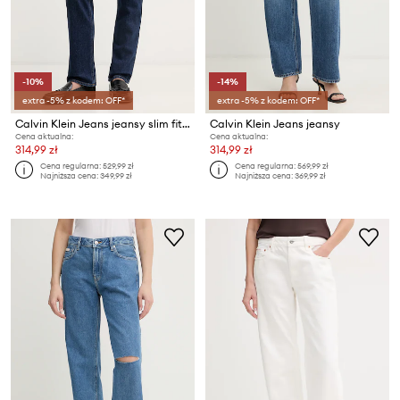
-10%
-14%
extra -5% z kodem: OFF*
extra -5% z kodem: OFF*
Calvin Klein Jeans jeansy slim fit damskie
Calvin Klein Jeans jeansy
Cena aktualna:
Cena aktualna:
314,99 zł
314,99 zł
Cena regularna:
529,99 zł
Cena regularna:
569,99 zł
Najniższa cena:
349,99 zł
Najniższa cena:
369,99 zł