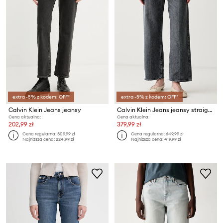
extra -5% z kodem: OFF*
extra -5% z kodem: OFF*
Calvin Klein Jeans jeansy
Calvin Klein Jeans jeansy straight damskie
Cena aktualna:
Cena aktualna:
202,99 zł
379,99 zł
Cena regularna:
309,99 zł
Cena regularna:
649,99 zł
Najniższa cena:
224,99 zł
Najniższa cena:
419,99 zł