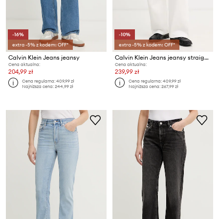
-16%
-10%
extra -5% z kodem: OFF*
extra -5% z kodem: OFF*
Calvin Klein Jeans jeansy
Calvin Klein Jeans jeansy straight damskie
Cena aktualna:
Cena aktualna:
204,99 zł
239,99 zł
Cena regularna:
409,99 zł
Cena regularna:
409,99 zł
Najniższa cena:
244,99 zł
Najniższa cena:
267,99 zł