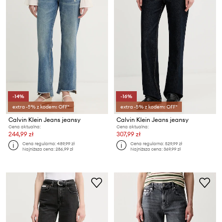
-14%
-16%
extra -5% z kodem: OFF*
extra -5% z kodem: OFF*
Calvin Klein Jeans jeansy
Calvin Klein Jeans jeansy
Cena aktualna:
Cena aktualna:
244,99 zł
307,99 zł
Cena regularna:
489,99 zł
Cena regularna:
529,99 zł
Najniższa cena:
286,99 zł
Najniższa cena:
369,99 zł