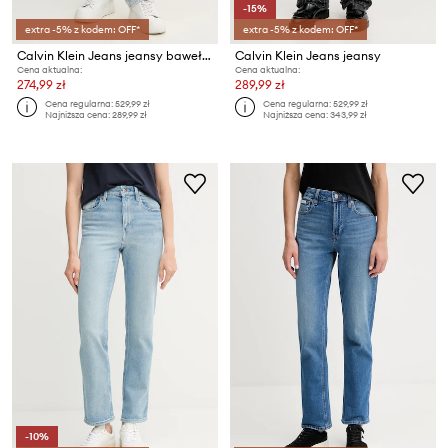
-15%
extra -5% z kodem: OFF*
extra -5% z kodem: OFF*
Calvin Klein Jeans jeansy bawełniane
Calvin Klein Jeans jeansy
Cena aktualna:
Cena aktualna:
274,99 zł
289,99 zł
Cena regularna:
529,99 zł
Cena regularna:
529,99 zł
Najniższa cena:
289,99 zł
Najniższa cena:
343,99 zł
-10%