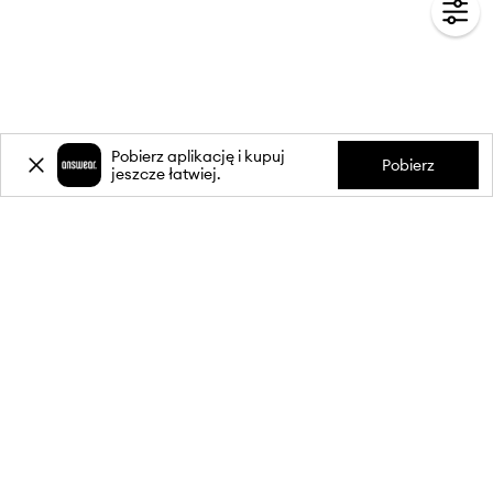
Pobierz aplikację i kupuj
Pobierz
jeszcze łatwiej.
-20%
zniżki** na pierwsze zakupy
za zapis do newslettera.