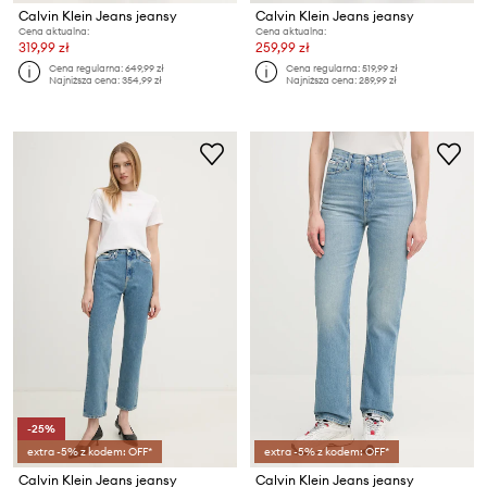
Calvin Klein Jeans jeansy
Calvin Klein Jeans jeansy
Cena aktualna:
Cena aktualna:
319,99 zł
259,99 zł
Cena regularna:
649,99 zł
Cena regularna:
519,99 zł
Najniższa cena:
354,99 zł
Najniższa cena:
289,99 zł
-25%
extra -5% z kodem: OFF*
extra -5% z kodem: OFF*
Calvin Klein Jeans jeansy
Calvin Klein Jeans jeansy