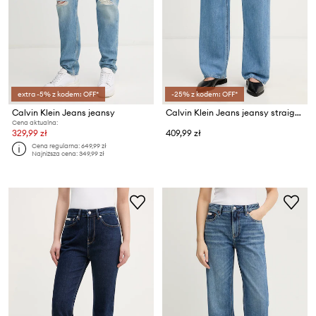
extra -5% z kodem: OFF*
-25% z kodem: OFF*
Calvin Klein Jeans jeansy
Calvin Klein Jeans jeansy straight damskie
Cena aktualna:
329,99 zł
409,99 zł
Cena regularna:
649,99 zł
Najniższa cena:
349,99 zł