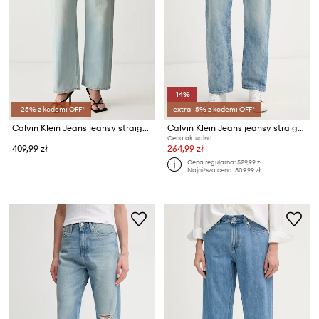
-14%
-25% z kodem: OFF*
extra -5% z kodem: OFF*
Calvin Klein Jeans jeansy straight damskie
Calvin Klein Jeans jeansy straight damskie
Cena aktualna:
409,99 zł
264,99 zł
Cena regularna:
529,99 zł
Najniższa cena:
309,99 zł