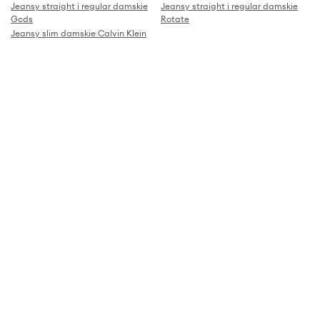
Jeansy straight i regular damskie
Jeansy straight i regular damskie
Gcds
Rotate
Jeansy slim damskie Calvin Klein