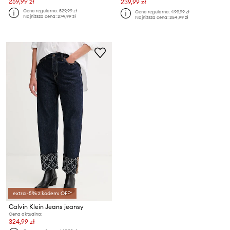
259,99 zł
239,99 zł
Cena regularna:
529,99 zł
Cena regularna:
499,99 zł
Najniższa cena:
274,99 zł
Najniższa cena:
254,99 zł
extra -5% z kodem: OFF*
Calvin Klein Jeans jeansy
Cena aktualna:
324,99 zł