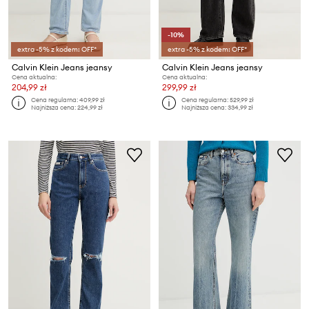
-10%
extra -5% z kodem: OFF*
extra -5% z kodem: OFF*
Calvin Klein Jeans jeansy
Calvin Klein Jeans jeansy
Cena aktualna:
Cena aktualna:
204,99 zł
299,99 zł
Cena regularna:
409,99 zł
Cena regularna:
529,99 zł
Najniższa cena:
224,99 zł
Najniższa cena:
334,99 zł