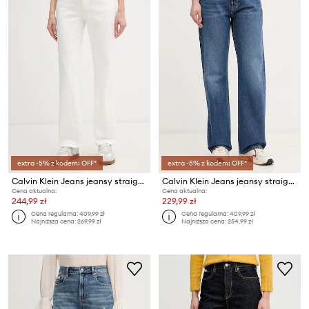
extra -5% z kodem: OFF*
extra -5% z kodem: OFF*
Calvin Klein Jeans jeansy straight damskie
Calvin Klein Jeans jeansy straight damskie
Cena aktualna:
Cena aktualna:
244,99 zł
229,99 zł
Cena regularna:
409,99 zł
Cena regularna:
409,99 zł
Najniższa cena:
269,99 zł
Najniższa cena:
254,99 zł