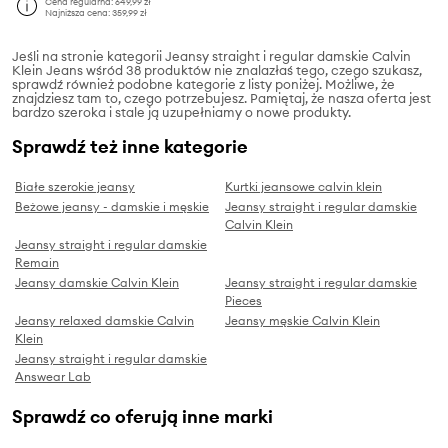
Cena regularna:
649,99 zł
Najniższa cena:
359,99 zł
Jeśli na stronie kategorii Jeansy straight i regular damskie Calvin
Klein Jeans wśród 38 produktów nie znalazłaś tego, czego szukasz,
sprawdź również podobne kategorie z listy poniżej. Możliwe, że
znajdziesz tam to, czego potrzebujesz. Pamiętaj, że nasza oferta jest
bardzo szeroka i stale ją uzupełniamy o nowe produkty.
Sprawdź też inne kategorie
Białe szerokie jeansy
Kurtki jeansowe calvin klein
Beżowe jeansy - damskie i męskie
Jeansy straight i regular damskie
Calvin Klein
Jeansy straight i regular damskie
Remain
Jeansy damskie Calvin Klein
Jeansy straight i regular damskie
Pieces
Jeansy relaxed damskie Calvin
Jeansy męskie Calvin Klein
Klein
Jeansy straight i regular damskie
Answear Lab
Sprawdź co oferują inne marki