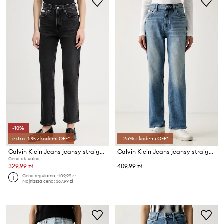
-10%
extra -5% z kodem: OFF*
-25% z kodem: OFF*
Calvin Klein Jeans jeansy straight damskie
Calvin Klein Jeans jeansy straight damskie
Cena aktualna:
329,99 zł
409,99 zł
Cena regularna:
409,99 zł
Najniższa cena:
367,99 zł