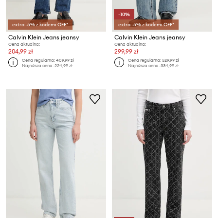
-10%
extra -5% z kodem: OFF*
extra -5% z kodem: OFF*
Calvin Klein Jeans jeansy
Calvin Klein Jeans jeansy
Cena aktualna:
Cena aktualna:
204,99 zł
299,99 zł
Cena regularna:
409,99 zł
Cena regularna:
529,99 zł
Najniższa cena:
224,99 zł
Najniższa cena:
334,99 zł