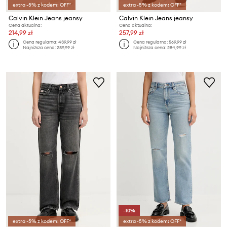
extra -5% z kodem: OFF*
extra -5% z kodem: OFF*
Calvin Klein Jeans jeansy
Calvin Klein Jeans jeansy
Cena aktualna:
Cena aktualna:
214,99 zł
257,99 zł
Cena regularna:
439,99 zł
Cena regularna:
569,99 zł
Najniższa cena:
239,99 zł
Najniższa cena:
284,99 zł
-10%
extra -5% z kodem: OFF*
extra -5% z kodem: OFF*