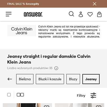
FINAL SALE %
Szczegóły
Oszczędzaj z Answear Club >
Calvin Klein Jeans od lat nie przestaje szokować -
reklamy marki są niezmiennie kontrowersyjne i
naładowane erotyzmem. Z tego powodu są
regularnie zakazywane. I niezwykle skuteczne.
Jednak dżinsy z charakterystycznym szwem „omega” na tylnych
kieszeniach to przede wszystkim świeżość, nowoczesność i minimalizm.
Zasada „mniej znaczy więcej” sprawdza się w tym przypadku znakomicie.
Jeansy straight i regular damskie Calvin
Klein Jeans
Liczba wybranych produktów: 35
bielizna
bluzki i koszule
bluzy
jeansy
Filtry