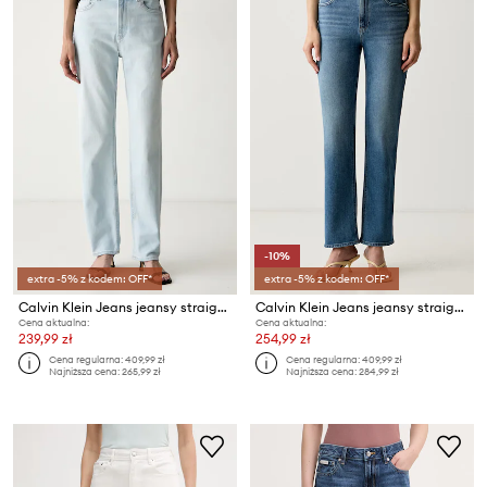
-10%
extra -5% z kodem: OFF*
extra -5% z kodem: OFF*
Calvin Klein Jeans jeansy straight damskie
Calvin Klein Jeans jeansy straight damskie
Cena aktualna:
Cena aktualna:
239,99 zł
254,99 zł
Cena regularna:
409,99 zł
Cena regularna:
409,99 zł
Najniższa cena:
265,99 zł
Najniższa cena:
284,99 zł