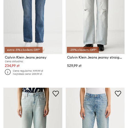
extra -5% z kodem: OFF*
-25% z kodem: OFF*
Calvin Klein Jeans jeansy
Calvin Klein Jeans jeansy straight damskie
Cena aktualna:
234,99 zł
529,99 zł
Cena regularna:
499,99 zł
Najniższa cena:
259,99 zł