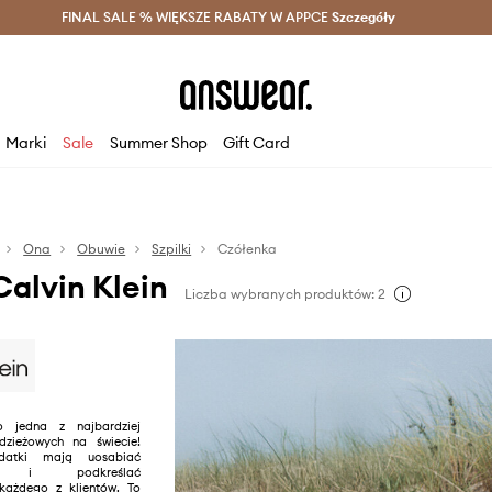
szczędzaj z Answear Club >
FINAL SALE % WIĘKSZE RABATY W APPCE
Dostawa nawet w 24h >
Szczegóły
News
Marki
Sale
Summer Shop
Gift Card
Ona
Obuwie
Szpilki
Czółenka
alvin Klein
Liczba wybranych produktów: 2
o jedna z najbardziej
dzieżowych na świecie!
datki mają uosabiać
ość i podkreślać
każdego z klientów. To