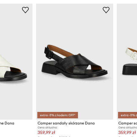
extra -5% z kodem: OFF*
extra -5% 
ane Dana
Camper sandały skórzane Dana
Camper sa
Cena aktualna:
Cena aktualna
359,99 zł
359,99 zł