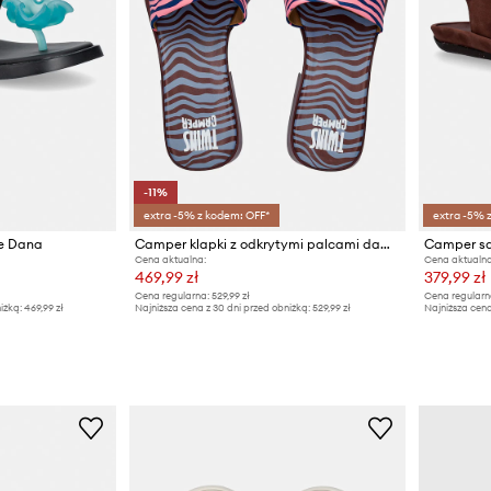
-11%
extra -5% z kodem: OFF*
extra -5% 
e Dana
Camper klapki z odkrytymi palcami damskie skórzane Dana
Cena aktualna:
Cena aktualna
469,99 zł
379,99 zł
Cena regularna:
529,99 zł
Cena regularn
iżką:
469,99 zł
Najniższa cena z 30 dni przed obniżką:
529,99 zł
Najniższa cena