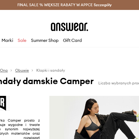
szczędzaj z Answear Club >
FINAL SALE % WIĘKSZE RABATY W APPCE
Dostawa nawet w 24h >
Szczegóły
News
Marki
Sale
Summer Shop
Gift Card
Ona
Obuwie
Klapki i sandały
andały damskie Camper
Liczba wybranych pro
rka Camper prosto z
nuje wygodne i trwałe
 synonim najwyższej
nałych materiałów oraz
ych rozwiązań