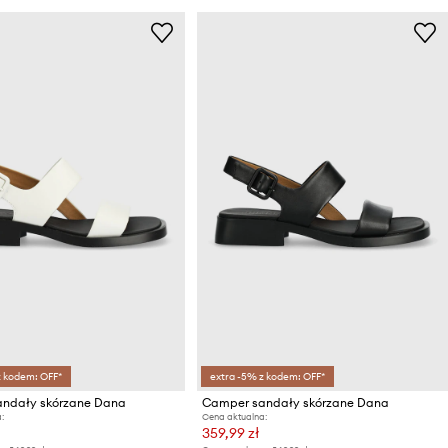
z kodem: OFF*
extra -5% z kodem: OFF*
ndały skórzane Dana
Camper sandały skórzane Dana
:
Cena aktualna:
359,99 zł