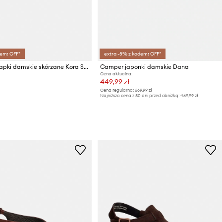
em: OFF*
extra -5% z kodem: OFF*
Camper klapki damskie skórzane Kora Sandal
Camper japonki damskie Dana
Cena aktualna:
449,99 zł
Cena regularna:
669,99 zł
Najniższa cena z 30 dni przed obniżką:
469,99 zł