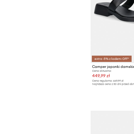
extra -5% z kodem: OFF*
Camper japonki damski
Cena aktualna:
449,99 zł
Cena regularna:
669,99 zł
Najniższa cena z 30 dni przed obn