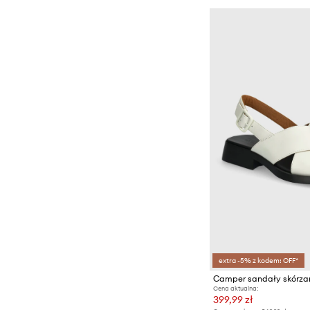
extra -5% z kodem: OFF*
Camper sandały skórz
Cena aktualna:
399,99 zł