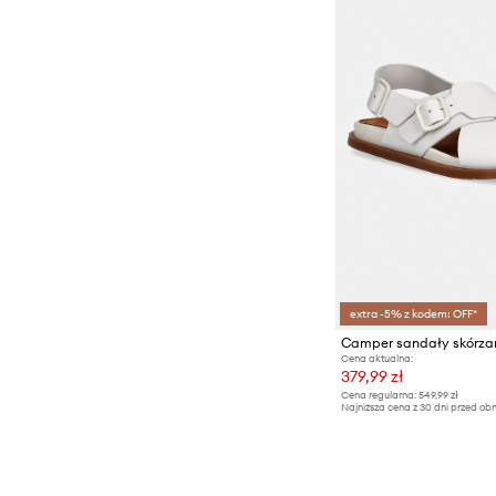
extra -5% z kodem: OFF*
Camper sandały skórza
Cena aktualna:
379,99 zł
Cena regularna:
549,99 zł
Najniższa cena z 30 dni przed obn