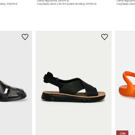
Cena regularna:
549,99 zł
Cena regularn
iżką:
439,99 zł
Najniższa cena z 30 dni przed obniżką:
379,99 zł
Najniższa cena
-11%