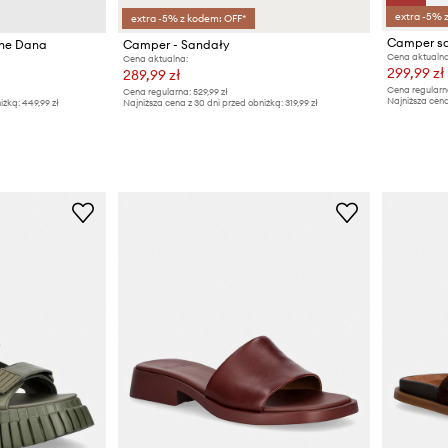
extra -5% 
extra -5% z kodem: OFF*
Camper sa
ane Dana
Camper - Sandały
Cena aktualna
Cena aktualna:
299,99 zł
289,99 zł
Cena regularn
Cena regularna:
529,99 zł
Najniższa cena
iżką:
449,99 zł
Najniższa cena z 30 dni przed obniżką:
319,99 zł