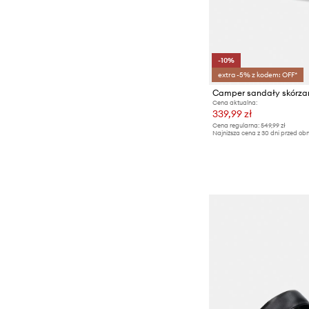
-10%
extra -5% z kodem: OFF*
Camper sandały skórz
Cena aktualna:
339,99 zł
Cena regularna:
549,99 zł
Najniższa cena z 30 dni przed obn