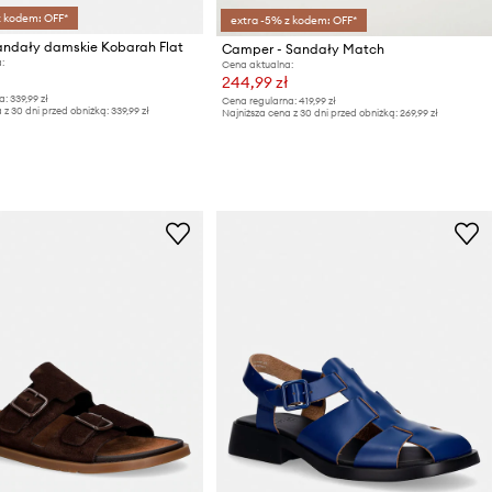
z kodem: OFF*
extra -5% z kodem: OFF*
ndały damskie Kobarah Flat
Camper - Sandały Match
:
Cena aktualna:
244,99 zł
a:
339,99 zł
Cena regularna:
419,99 zł
 z 30 dni przed obniżką:
339,99 zł
Najniższa cena z 30 dni przed obniżką:
269,99 zł