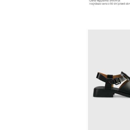
Cena regularna:
549,99 zł
Najniższa cena z 30 dni przed obn