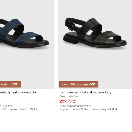
z kodem: OFF*
extra -5% z kodem: OFF*
ndały nubukowe Edy
Camper sandały skórzane Edy
:
Cena aktualna:
289,99 zł
a:
549,99 zł
Cena regularna:
549,99 zł
 z 30 dni przed obniżką:
319,99 zł
Najniższa cena z 30 dni przed obniżką:
319,99 zł