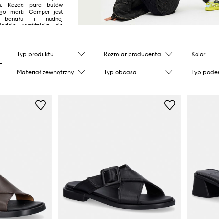
ych. Każda para butów
ogo marki Camper jest
em banału i nudnej
Modele wyróżniają się
lnym designem oraz
 rozwiązaniami
.
Typ produktu
Rozmiar producenta
Kolor
Materiał zewnętrzny
Typ obcasa
Typ pode