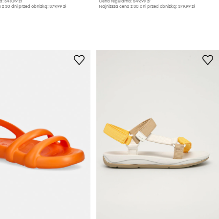
a:
549,99 zł
Cena regularna:
549,99 zł
 z 30 dni przed obniżką:
379,99 zł
Najniższa cena z 30 dni przed obniżką:
379,99 zł