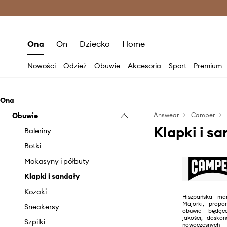
Premium Fashion Benefits >
O
Ona
On
Dziecko
Home
Nowości
Odzież
Obuwie
Akcesoria
Sport
Premium
Ona
Obuwie
Answear
Camper
Klapki i s
Baleriny
Botki
Mokasyny i półbuty
Klapki i sandały
Kozaki
Hiszpańska ma
Majorki, propo
Sneakersy
obuwie będące
jakości, dosko
Szpilki
nowoczesn