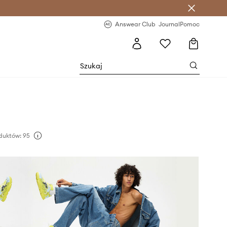
letter >
Regularne nowości >
Answear Club
Journal
Pomoc
duktów: 95