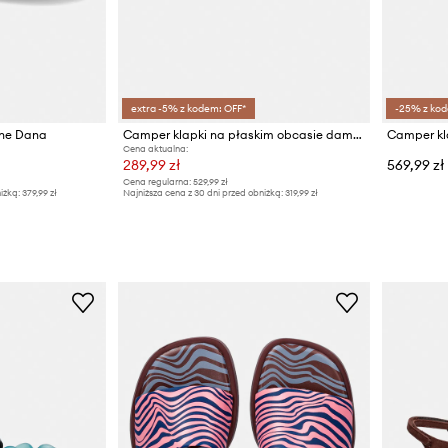
extra -5% z kodem: OFF*
-25% z kod
ane Dana
Camper klapki na płaskim obcasie damskie skórzane Edy
Cena aktualna:
289,99 zł
569,99 zł
Cena regularna:
529,99 zł
iżką:
379,99 zł
Najniższa cena z 30 dni przed obniżką:
319,99 zł