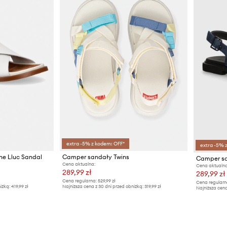
extra -5% z kodem: OFF*
extra -5% 
ne Lluc Sandal
Camper sandały Twins
Camper sa
Cena aktualna:
Cena aktualna
289,99 zł
289,99 zł
Cena regularna:
529,99 zł
Cena regularn
iżką:
419,99 zł
Najniższa cena z 30 dni przed obniżką:
319,99 zł
Najniższa cena