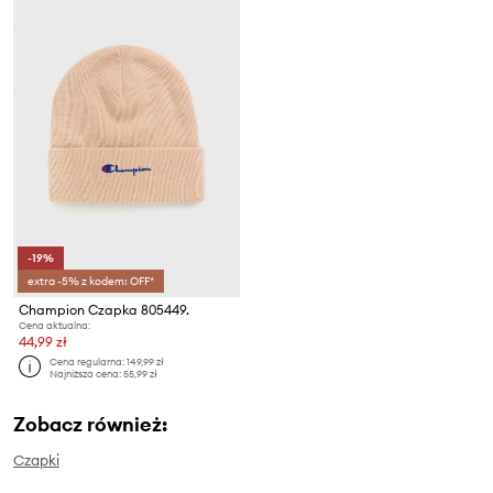
-19%
extra -5% z kodem: OFF*
Champion Czapka 805449.
Cena aktualna:
44,99 zł
Cena regularna:
149,99 zł
Najniższa cena:
55,99 zł
Zobacz również:
Czapki