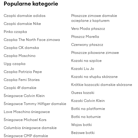
Popularne kategorie
Czapki damskie adidas
Płaszcze zimowe damskie
ocieplane z kapturem
Czapki damskie Nike
Vero Moda płaszcz
Pinko czapka
Płaszcz Marella
Czapka The North Face zimowa
Czerwony płaszcz
Czapka CK damska
Płaszcze pikowane zimowe
Czapka Moschino
Kozaki na szpilce
Ugg czapka
Kozaki Liu Jo
Czapka Patrizia Pepe
Kozaki na słupku skórzane
Czapka Femi Stories
Krótkie kozaczki damskie skórzane
Czapki 4f damskie
Guess kozaki
Śniegowce Calvin Klein
Kozaki Calvin Klein
Śniegowce Tommy Hilfiger damskie
Botki na platformie
Love Moschino śniegowce
Botki na koturnie
Śniegowce Michael Kors
Wojas botki
Columbia śniegowce damskie
Beżowe botki
Śniegowce CMP damskie