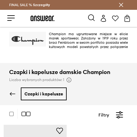
FINAL SALE %
Szczegóły
Oszczędzaj z Answear Club >
Champion ma ugruntowane miejsce w elicie
marek sportswear. Założony w 1919 roku przez
braci Feinbloom w swoim portfolio posiada wiele
kultowych modeli powstałych przez połączenie
oryginalnych projektów z mistrzowskim rzemiosłem i współczesnymi
detalami. Flagowe „C” jest symbolem autentyczności, noszone przez
artystów, sportowców i kreatywnych twórców na całym świecie.
Czapki i kapelusze damskie Champion
Liczba wybranych produktów: 1
czapki i kapelusze
Filtry