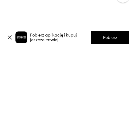
Pobierz aplikację i kupuj
Pobierz
jeszcze łatwiej.
-20%
zniżki** na pierwsze zakupy
za zapis do newslettera.
Dołącz do naszej społeczności, aby otrzymywać informacje o