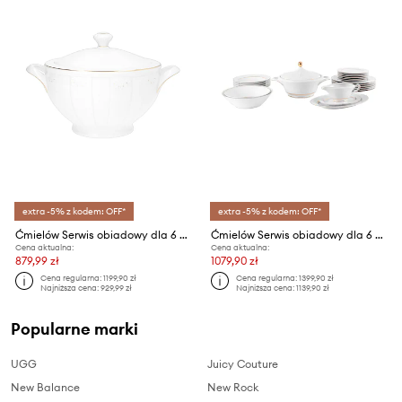
extra -5% z kodem: OFF*
extra -5% z kodem: OFF*
Ćmielów Serwis obiadowy dla 6 os. Oktawa
Ćmielów Serwis obiadowy dla 6 os. Margaret
Cena aktualna:
Cena aktualna:
879,99 zł
1079,90 zł
Cena regularna:
1199,90 zł
Cena regularna:
1399,90 zł
Najniższa cena:
929,99 zł
Najniższa cena:
1139,90 zł
Popularne marki
UGG
Juicy Couture
New Balance
New Rock