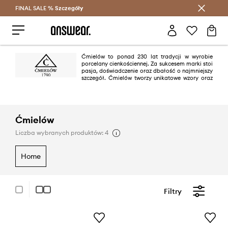
FINAL SALE %
Szczegóły
Oszczędzaj z Answear Club >
Ćmielów to ponad 230 lat tradycji w wyrobie
porcelany cienkościennej. Za sukcesem marki stoi
pasja, doświadczenie oraz dbałość o najmniejszy
szczegół. Ćmielów tworzy unikatowe wzory oraz
kładzie nacisk na kunszt ręcznego wykonania oraz zdobienia.
Ćmielów
Liczba wybranych produktów: 4
home
Filtry