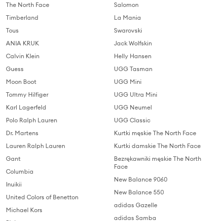
The North Face
Salomon
Timberland
La Mania
Tous
Swarovski
ANIA KRUK
Jack Wolfskin
Calvin Klein
Helly Hansen
Guess
UGG Tasman
Moon Boot
UGG Mini
Tommy Hilfiger
UGG Ultra Mini
Karl Lagerfeld
UGG Neumel
Polo Ralph Lauren
UGG Classic
Dr. Martens
Kurtki męskie The North Face
Lauren Ralph Lauren
Kurtki damskie The North Face
Gant
Bezrękawniki męskie The North
Face
Columbia
New Balance 9060
Inuikii
New Balance 550
United Colors of Benetton
adidas Gazelle
Michael Kors
adidas Samba