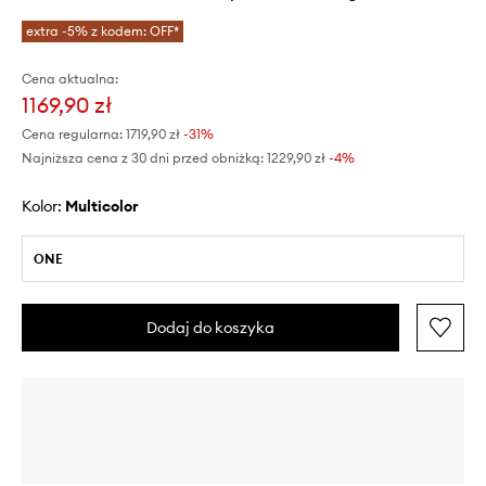
extra -5% z kodem: OFF*
Cena aktualna:
1169,90 zł
Cena regularna:
1719,90 zł
-31%
Najniższa cena z 30 dni przed obniżką:
1229,90 zł
 -4%
Kolor:
multicolor
ONE
Dodaj do koszyka