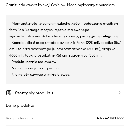
Garnitur do kawy z kolekcji Ćmielów. Model wykonany z porcelany.
- Margaret Złota to synonim szlachetności - połączenie gładkich
form i delikatnego motywu ręcznie malowanego
wysokokaratowym złotem tworzą kolekcję pełną gracji i elegancji.
- Komplet dla 6 osób składający się z filiżanki (220 ml), spodka (15,7
cm) i talerza deserowego (17 cm) oraz dzbanka (300 ml), czajnika
(1000 ml), tacki prostokątnej (36 cm) i cukiernicy (350 ml).
- Produkt ręcznie malowany.
- Nie należy myć w zmywarce.
- Nie należy używać w mikrofalówce.
Szczegóły produktu
Dane produktu
Kod producenta
4022420K2G666