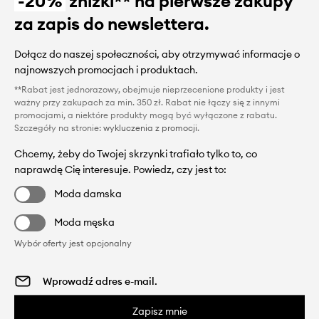
-20%
zniżki** na pierwsze zakupy
za zapis do newslettera.
Dołącz do naszej społeczności, aby otrzymywać informacje o
najnowszych promocjach i produktach.
**Rabat jest jednorazowy, obejmuje nieprzecenione produkty i jest
ważny przy zakupach za min. 350 zł. Rabat nie łączy się z innymi
promocjami, a niektóre produkty mogą być wyłączone z rabatu.
Szczegóły na stronie:
wykluczenia z promocji
.
Chcemy, żeby do Twojej skrzynki trafiało tylko to, co
naprawdę Cię interesuje. Powiedz, czy jest to:
Moda damska
Moda męska
Wybór oferty jest opcjonalny
Zapisz mnie