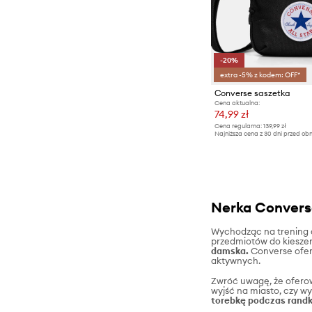
-20%
extra -5% z kodem: OFF*
Converse saszetka
Cena aktualna:
74,99 zł
Cena regularna:
139,99 zł
Najniższa cena z 30 dni przed obn
Nerka Converse
Wychodząc na trening a
przedmiotów do kieszen
damska.
Converse ofer
aktywnych.
Zwróć uwagę, że oferowa
wyjść na miasto, czy w
torebkę podczas randk