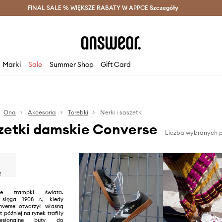
szczędzaj z Answear Club >
FINAL SALE % WIĘKSZE RABATY W APPCE
Dostawa nawet w 24h >
Szczegóły
News
Marki
Sale
Summer Shop
Gift Card
Ona
Akcesoria
Torebki
Nerki i saszetki
szetki damskie Converse
Liczba wybranych p
jsze trampki świata.
 sięga 1908 r., kiedy
verse otworzył własną
t później na rynek trafiły
fesjonalne buty do