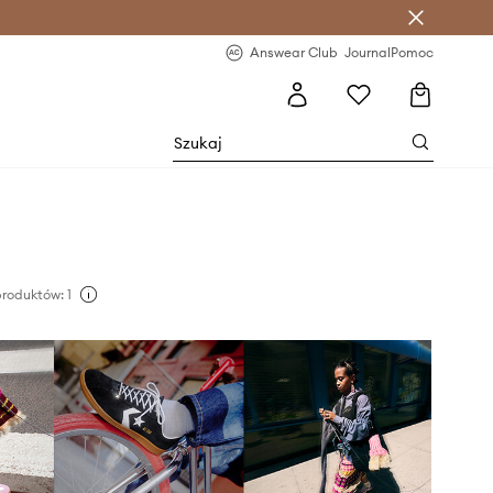
letter >
Regularne nowości >
Answear Club
Journal
Pomoc
roduktów: 1