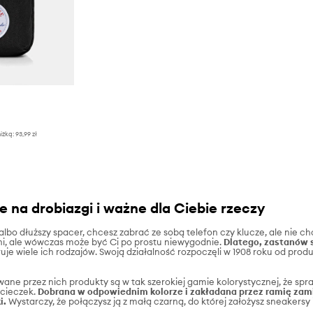
iżką:
93,99 zł
 na drobiazgi i ważne dla Ciebie rzeczy
lbo dłuższy spacer, chcesz zabrać ze sobą telefon czy klucze, ale ni
i, ale wówczas może być Ci po prostu niewygodnie.
Dlatego, zastanów s
uje wiele ich rodzajów. Swoją działalność rozpoczęli w 1908 roku od pro
ne przez nich produkty są w tak szerokiej gamie kolorystycznej, że spraw
ycieczek.
Dobrana w odpowiednim kolorze i zakładana przez ramię zam
i.
Wystarczy, że połączysz ją z małą czarną, do której założysz sneakersy 