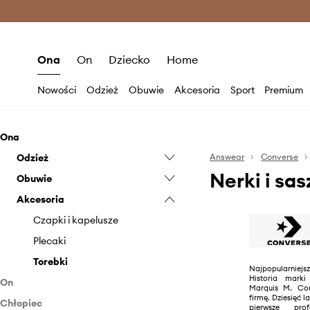
Premium Fashion Benefits >
O
Ona
On
Dziecko
Home
Nowości
Odzież
Obuwie
Akcesoria
Sport
Premium
Ona
Odzież
Answear
Converse
Nerki i sa
Obuwie
Bluzy
Akcesoria
Kurtki
Baleriny
Skarpetki
Botki
Czapki i kapelusze
Sukienki
Kapcie
Plecaki
Spodnie i legginsy
Mokasyny i półbuty
Torebki
Najpopularnie
Historia marki
On
Spódnice
Klapki i sandały
Marquis M. Con
firmę. Dziesięć la
Chłopiec
Odzież
Szorty
Sneakersy
pierwsze pro