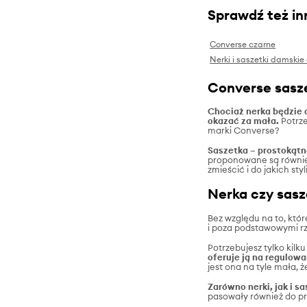
Sprawdź też in
Converse czarne
Nerki i saszetki damski
Converse sasze
Chociaż nerka będzie 
okazać za mała.
Potrze
marki Converse?
Saszetka – prostokątn
proponowane są również 
zmieścić i do jakich styl
Nerka czy sas
Bez względu na to, któr
i poza podstawowymi r
Potrzebujesz tylko kilk
oferuje ją na regulowa
jest ona na tyle mała, ż
Zarówno nerki, jak i s
pasowały również do pr