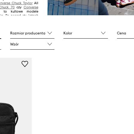
nverse Chuck Taylor
All
Chuck 70
czy
Converse
to kultowe modele
ia. Po ponad stu latach
ie słabnie. Uwielbiają je
karze, ale także wszyscy
stylu.
Rozmiar producenta
Kolor
Cena
Wzór