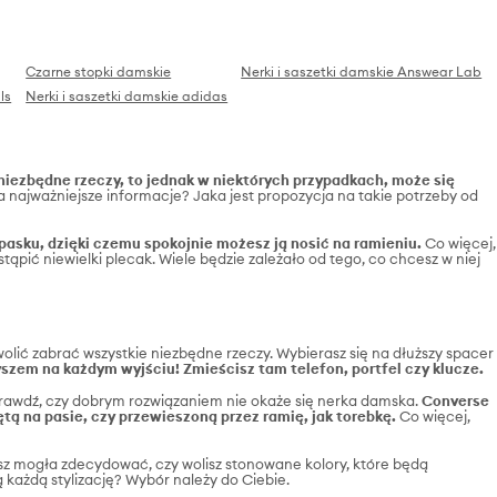
Czarne stopki damskie
Nerki i saszetki damskie Answear Lab
ls
Nerki i saszetki damskie adidas
iezbędne rzeczy, to jednak w niektórych przypadkach, może się
ła najważniejsze informacje? Jaka jest propozycja na takie potrzeby od
asku, dzięki czemu spokojnie możesz ją nosić na ramieniu.
Co więcej,
ąpić niewielki plecak. Wiele będzie zależało od tego, co chcesz w niej
olić zabrać wszystkie niezbędne rzeczy. Wybierasz się na dłuższy spacer
zem na każdym wyjściu! Zmieścisz tam telefon, portfel czy klucze.
 Sprawdź, czy dobrym rozwiązaniem nie okaże się nerka damska.
Converse
tą na pasie, czy przewieszoną przez ramię, jak torebkę.
Co więcej,
sz mogła zdecydować, czy wolisz stonowane kolory, które będą
każdą stylizację? Wybór należy do Ciebie.