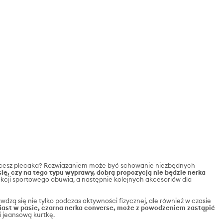
e chcesz plecaka? Rozwiązaniem może być schowanie niezbędnych
ię, czy na tego typu wyprawy, dobrą propozycją nie będzie nerka
dukcji sportowego obuwia, a następnie kolejnych akcesoriów dla
dzą się nie tylko podczas aktywności fizycznej, ale również w czasie
iast w pasie, czarna nerka converse, może z powodzeniem zastąpić
i jeansową kurtkę.