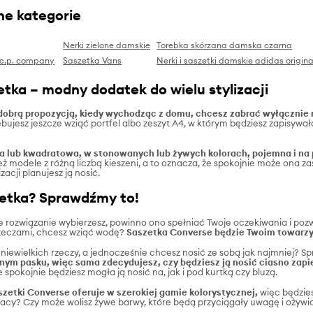
ne kategorie
Nerki zielone damskie
Torebka skórzana damska czarna
e c.p. company
Saszetka Vans
Nerki i saszetki damskie adidas origina
tka – modny dodatek do wielu stylizacji
dobrą propozycją, kiedy wychodząc z domu, chcesz zabrać wyłącznie n
bujesz jeszcze wziąć portfel albo zeszyt A4, w którym będziesz zapisywa
a lub kwadratowa, w stonowanych lub żywych kolorach, pojemna i na p
modele z różną liczbą kieszeni, a to oznacza, że spokojnie może ona zast
izacji planujesz ją nosić.
zetka? Sprawdźmy to!
e rozwiązanie wybierzesz, powinno ono spełniać Twoje oczekiwania i pozw
zeczami, chcesz wziąć wodę?
Saszetka Converse będzie Twoim towarzys
u niewielkich rzeczy, a jednocześnie chcesz nosić ze sobą jak najmniej?
nym pasku, więc sama zdecydujesz, czy będziesz ją nosić ciasno zapię
e spokojnie będziesz mogła ją nosić na, jak i pod kurtką czy bluzą.
aszetki Converse oferuje w szerokiej gamie kolorystycznej,
więc będzie
acy? Czy może wolisz żywe barwy, które będą przyciągały uwagę i ożywią 