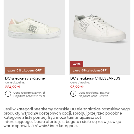
-40%
extra -5% z kodem: OFF*
extra -5% z kodem: OFF*
DC sneakersy skórzane
DC sneakersy CHELSEAPLUS
Cena aktualna:
Cena aktualna:
234,99 zł
95,99 zł
Cena regularna:
299,99 zł
Cena regularna:
319,99 zł
Najniższa cena:
244,99 zł
Najniższa cena:
159,99 zł
Jeśli w kategorii Sneakersy damskie DC nie znalazłaś poszukiwanego
produktu wśród 24 dostępnych opcji, spróbuj przejrzeć podobne
kategorie z listy poniżej. Być może tam znajdziesz coś
interesującego. Nasza oferta jest bogata i stale się rozwija, więc
warto sprawdzić również inne kategorie.