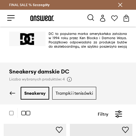
FINAL SALE %
Szczegóły
Oszczędzaj z Answear Club >
DC to popularna marka amerykańska założona
w 1994 roku przez Ken Blocka i Damona Waya.
Początkowo odpowiadała za produkcje butów
do skateboardingu, ale szybko poszerzyła swoją
ofertę o inne produkty, szczególnie związane ze sportami ekstremalnymi
takimi jak skateboarding, snowboarding, surfing, motocross oraz BMX.
DC Shoes stało się symbolem kultury Skate. Produkty marki są tworzone z
myślą o funkcjonalności i wytrzymałości, dzięki temu są tak popularne
Sneakersy damskie DC
zarówno wśród sportowców jak i entuzjastów. Firma prowadzi również
bliską współpracę z profesjonalnymi sportowcami oraz organizuję i
Liczba wybranych produktów: 4
sponsoruję liczne wydarzenia.
sneakersy
trampki i tenisówki
Filtry