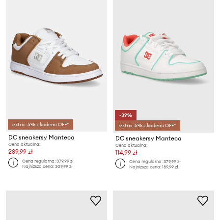
-39%
extra -5% z kodem: OFF*
extra -5% z kodem: OFF*
DC sneakersy Manteca
DC sneakersy Manteca
Cena aktualna:
Cena aktualna:
289,99 zł
114,99 zł
Cena regularna:
379,99 zł
Cena regularna:
379,99 zł
Najniższa cena:
309,99 zł
Najniższa cena:
189,99 zł