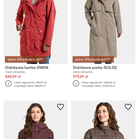
extra -5% z kodem: OFF*
extra -5% z kodem: OFF*
Didriksons kurtka GWEN
Didriksons parka ISOLDE
Cena aktualna:
Cena aktualna:
849,99 zł
979,99 zł
Cena regularna:
989,99 zł
Cena regularna:
1289,90 zł
Najniższa cena:
889,99 zł
Najniższa cena:
1039,90 zł