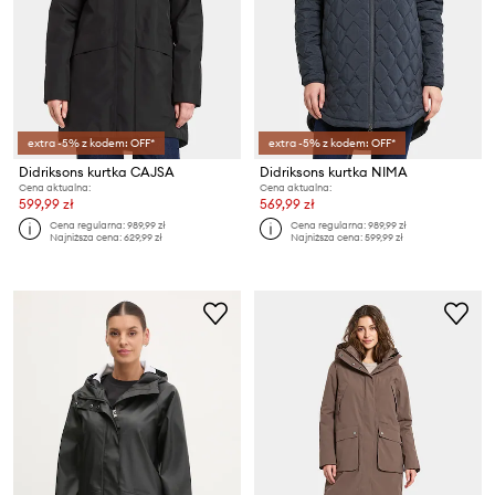
extra -5% z kodem: OFF*
extra -5% z kodem: OFF*
Didriksons kurtka CAJSA
Didriksons kurtka NIMA
Cena aktualna:
Cena aktualna:
599,99 zł
569,99 zł
Cena regularna:
989,99 zł
Cena regularna:
989,99 zł
Najniższa cena:
629,99 zł
Najniższa cena:
599,99 zł