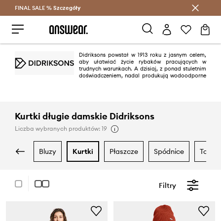
FINAL SALE %
Szczegóły
Oszczędzaj z Answear Club >
Didriksons powstał w 1913 roku z jasnym celem,
aby ułatwiać życie rybaków pracujących w
trudnych warunkach. A dzisiaj, z ponad stuletnim
doświadczeniem, nadal produkują wodoodporne
i wiatroodporne kurtki z takim samym zaangażowaniem i starannością.
Didriksons to nie tylko innowacje i funkcjonalność ale również piękny,
minimalistyczny design charakterystyczny dla skandynawskich marek.
Kurtki długie damskie Didriksons
Liczba wybranych produktów: 19
bluzy
kurtki
płaszcze
spódnice
topy i
Filtry