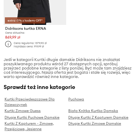
extra -5% z kodem: OFF*
Didriksons kurtka ERNA
Cena aktualna:
869,99 zł
Cena regularna:
1379,90 zł
Najniższa cena:
919,99 zł
Jeśli w kategorii Kurtki długie damskie Didriksons nie znalazłaś
poszukiwanego produktu wśród 27 dostępnych opcji, spróbuj
przejrzeć podobne kategorie z listy poniżej. Być może tam znajdziesz
coś interesującego. Nasza oferta jest bogata i stale się rozwija, więc
warto sprawdzić również inne kategorie.
Sprawdź też inne kategorie
Kurtki Przeciwdeszczowe Dla
Puchowa
Dziewczynek
Kurtki Zimowe Guess
Biała Krótka Kurtka Damska
Długie Kurtki Puchowe Damskie
Długie Kurtki Z Kapturem Damskie
Kurtki Z Kapturem - Zimowe,
Długie Kurtki Zimowe Damskie
Przejściowe, Jesienne