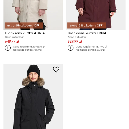
extra -5% z kodem: OFF*
extra -5% z kodem: OFF*
Didriksons kurtka ADRIA
Didriksons kurtka ERNA
Cena aktualna:
Cena aktualna:
649,99 zł
829,99 zł
Cena regularna:
1079,90 zł
Cena regularna:
1379,90 zł
Najniższa cena:
679,99 zł
Najniższa cena:
869,99 zł