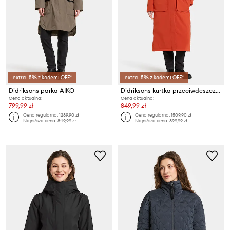
extra -5% z kodem: OFF*
extra -5% z kodem: OFF*
Didriksons parka AIKO
Didriksons kurtka przeciwdeszczowa MELODY
Cena aktualna:
Cena aktualna:
799,99 zł
849,99 zł
Cena regularna:
1289,90 zł
Cena regularna:
1509,90 zł
Najniższa cena:
849,99 zł
Najniższa cena:
899,99 zł