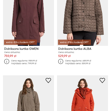
extra -5% z kodem: OFF*
extra -5% z kodem: OFF*
Didriksons kurtka GWEN
Didriksons kurtka ALBA
Cena aktualna:
Cena aktualna:
759,99 zł
529,99 zł
Cena regularna:
989,99 zł
Cena regularna:
689,99 zł
Najniższa cena:
799,99 zł
Najniższa cena:
559,99 zł