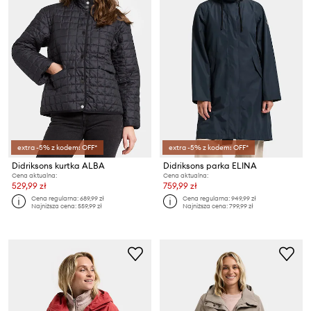
extra -5% z kodem: OFF*
extra -5% z kodem: OFF*
Didriksons kurtka ALBA
Didriksons parka ELINA
Cena aktualna:
Cena aktualna:
529,99 zł
759,99 zł
Cena regularna:
689,99 zł
Cena regularna:
949,99 zł
Najniższa cena:
559,99 zł
Najniższa cena:
799,99 zł