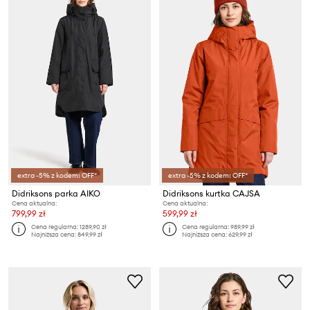
extra -5% z kodem: OFF*
extra -5% z kodem: OFF*
Didriksons parka AIKO
Didriksons kurtka CAJSA
Cena aktualna:
Cena aktualna:
799,99 zł
599,99 zł
Cena regularna:
1289,90 zł
Cena regularna:
989,99 zł
Najniższa cena:
849,99 zł
Najniższa cena:
629,99 zł