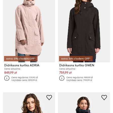
extra -5% z kodem: OFF*
extra -5% z kodem: OFF*
Didriksons kurtka ADRIA
Didriksons kurtka GWEN
Cena aktualna:
Cena aktualna:
849,99 zł
759,99 zł
Cena regularna:
1119,90 zł
Cena regularna:
989,99 zł
Najniższa cena:
899,99 zł
Najniższa cena:
799,99 zł