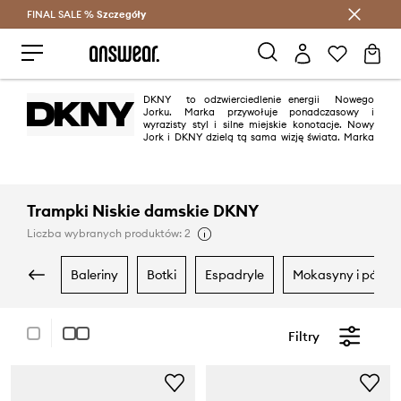
FINAL SALE %
Szczegóły
Oszczędzaj z Answear Club >
DKNY to odzwierciedlenie energii Nowego
Jorku. Marka przywołuje ponadczasowy i
wyrazisty styl i silne miejskie konotacje. Nowy
Jork i DKNY dzielą tą sama wizję świata. Marka
łączy w sobie współczene formy i kolory z redefinicją klasycznego smaku.
Kolekcje podkreślają miejską energię, a także wyrafinowany i nowoczesny
styl życia.
Trampki Niskie damskie DKNY
Liczba wybranych produktów: 2
baleriny
botki
espadryle
mokasyny i półbu
Filtry