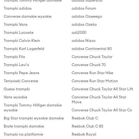
Trampki Tommy Hilfiger damskie
adidas Superstar
Trampki adidas
adidas Forum
Converse damskie wysokie
adidas Ozweego
Trampki Vans
adidas Ozelia
Trampki Lacoste
adi2000
Trampki Calvin Klein
adidas Nizza
Trampki Karl Lagerfeld
adidas Continental 80
Trampki Fila
Converse Chuck Taylor
Trampki Levi's
Converse Chuck 70
Trampki Pepe Jeans
Converse Run Star Hike
Tenisówki Converse
Converse Run Star Motion
Guess trampki
Converse Chuck Taylor All Star Lift
Vans wysokie
Converse Chuck Taylor All Star
Move
Trampki Tommy Hilfiger damskie
wysokie
Converse Chuck Taylor All Star Cx
Big Star trampki wysokie damskie
Reebok Club C
Białe trampki damskie
Reebok Club C 85
Trampki na platformie
Reebok Royal