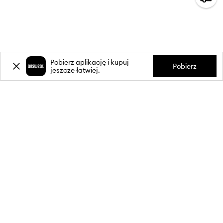
Pobierz aplikację i kupuj
Pobierz
jeszcze łatwiej.
-20%
zniżki** na pierwsze zakupy
za zapis do newslettera.