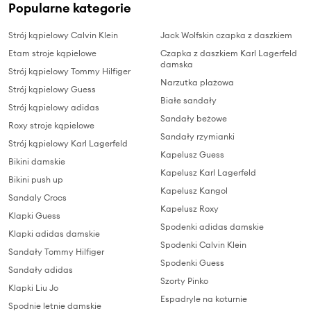
Popularne kategorie
Strój kąpielowy Calvin Klein
Jack Wolfskin czapka z daszkiem
Etam stroje kąpielowe
Czapka z daszkiem Karl Lagerfeld
damska
Strój kąpielowy Tommy Hilfiger
Narzutka plażowa
Strój kąpielowy Guess
Białe sandały
Strój kąpielowy adidas
Sandały beżowe
Roxy stroje kąpielowe
Sandały rzymianki
Strój kąpielowy Karl Lagerfeld
Kapelusz Guess
Bikini damskie
Kapelusz Karl Lagerfeld
Bikini push up
Kapelusz Kangol
Sandaly Crocs
Kapelusz Roxy
Klapki Guess
Spodenki adidas damskie
Klapki adidas damskie
Spodenki Calvin Klein
Sandały Tommy Hilfiger
Spodenki Guess
Sandały adidas
Szorty Pinko
Klapki Liu Jo
Espadryle na koturnie
Spodnie letnie damskie