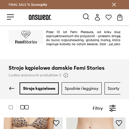
FINAL SALE %
Szczegóły
Oszczędzaj z Answear Club >
Przez 10 lat Femi Pleasure, od kilku bluz
zaprojektowanych dla przyjaciół - przeszło drogę
do bycia rozpoznawalną, globalną marką, która
inspiruje kobiety na całym świecie. Dziś - już jako
Femi Stories - zaczyna pisać kolejny rozdział swej historii. To marka dla
niezależnych, aktywnych i pewnych siebie kobiet, które wiedzą, że mogą
wszystko!
Stroje kąpielowe damskie Femi Stories
Liczba wybranych produktów: 2
stroje kąpielowe
spodnie i legginsy
szorty
Filtry