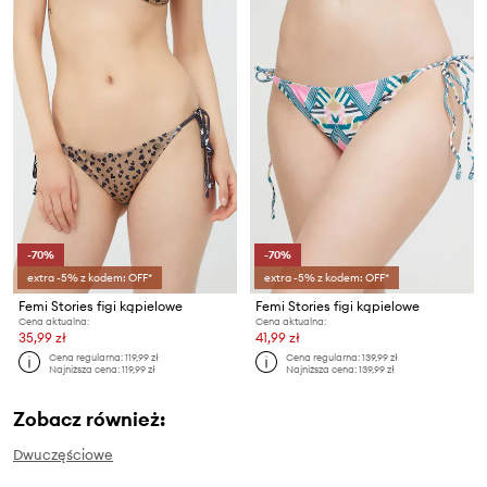
-70%
-70%
extra -5% z kodem: OFF*
extra -5% z kodem: OFF*
Femi Stories figi kąpielowe
Femi Stories figi kąpielowe
Cena aktualna:
Cena aktualna:
35,99 zł
41,99 zł
Cena regularna:
119,99 zł
Cena regularna:
139,99 zł
Najniższa cena:
119,99 zł
Najniższa cena:
139,99 zł
Zobacz również:
Dwuczęściowe