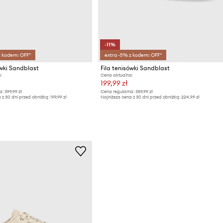
-11%
z kodem: OFF*
extra -5% z kodem: OFF*
ówki Sandblast
Fila tenisówki Sandblast
:
Cena aktualna:
199,99 zł
a:
399,99 zł
Cena regularna:
359,99 zł
 z 30 dni przed obniżką:
199,99 zł
Najniższa cena z 30 dni przed obniżką:
224,99 zł