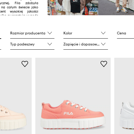
zycznej. Fila zdobyła
e na całym świecie jako
cent wysokiej jakości
 tylko gwarantują wygodę
kże wyznaczają trendy.
Rozmiar producenta
Kolor
Cena
Typ podeszwy
Zapięcie i dopasowanie