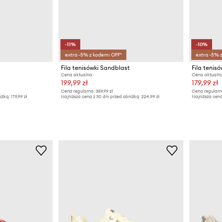
-11%
-10%
extra -5% z kodem: OFF*
extra -5% 
Fila tenisówki Sandblast
Fila tenis
Cena aktualna:
Cena aktualna
199,99 zł
179,99 zł
Cena regularna:
359,99 zł
Cena regularn
iżką:
179,99 zł
Najniższa cena z 30 dni przed obniżką:
224,99 zł
Najniższa cena