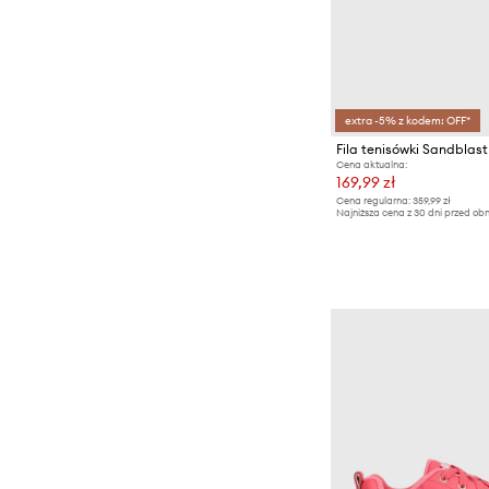
extra -5% z kodem: OFF*
Fila tenisówki Sandblast
Cena aktualna:
169,99 zł
Cena regularna:
359,99 zł
Najniższa cena z 30 dni przed obn