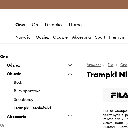
Premium Fashion Benefits >
O
Ona
On
Dziecko
Home
Nowości
Odzież
Obuwie
Akcesoria
Sport
Premium
Ona
Odzież
Answear
Fila
Ona
Trampki Ni
Obuwie
Bielizna
Bluzki i koszule
Botki
Bluzy
Buty sportowe
Dresy
Sneakersy
Kurtki
Trampki i tenisówki
Fila to wiodąc
sportowych z po
Akcesoria
Skarpetki
Powstała w 1911 
Celem marki j
On
Sukienki
Czapki i kapelusze
klientom komf