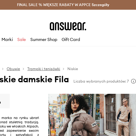
szczędzaj z Answear Club >
FINAL SALE % WIĘKSZE RABATY W APPCE
Dostawa nawet w 24h >
Szczegóły
News
Marki
Sale
Summer Shop
Gift Card
Obuwie
Trampki i tenisówki
Niskie
skie damskie Fila
Liczba wybranych produktów: 7
a marka na rynku ubrań
nad stuletnią tradycją.
roku we włoskich Alpach.
est zapewnienie swoim
ortu i satysfakcji z