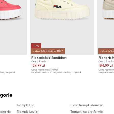
-11%
extra -5% z kodem: OFF*
extra -5% 
Fila tenisówki Sandblast
Fila tenis
Cena aktualna:
Cena aktualna
159,99 zł
184,99 zł
Cena regularna:
359,99 zł
Cena regularn
iżką:
249,99 zł
Najniższa cena z 30 dni przed obniżką:
179,99 zł
Najniższa cena
gorie
Trampki Fila
Białe trampki damskie
damskie
Trampki Levi's
Trampki na platformie