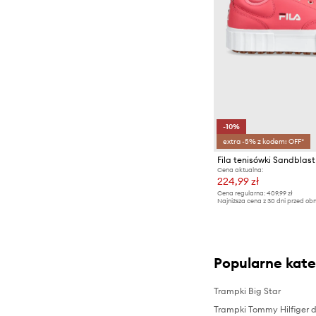
-10%
extra -5% z kodem: OFF*
Fila tenisówki Sandblast
Cena aktualna:
224,99 zł
Cena regularna:
409,99 zł
Najniższa cena z 30 dni przed obn
Popularne kate
Trampki Big Star
Trampki Tommy Hilfiger 