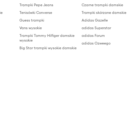
Trampki Pepe Jeans
Czarne trampki damskie
ie
Tenisówki Converse
Trampki skórzane damskie
Guess trampki
Adidas Gazelle
Vans wysokie
adidas Superstar
Trampki Tommy Hilfiger damskie
adidas Forum
wysokie
adidas Ozweego
Big Star trampki wysokie damskie