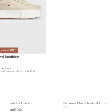
z kodem: OFF*
ówki Sandblast
:
a:
409,99 zł
 z 30 dni przed obniżką:
204,99 zł
adidas Ozelia
Converse Chuck Taylor All Star
Lift
adi2000