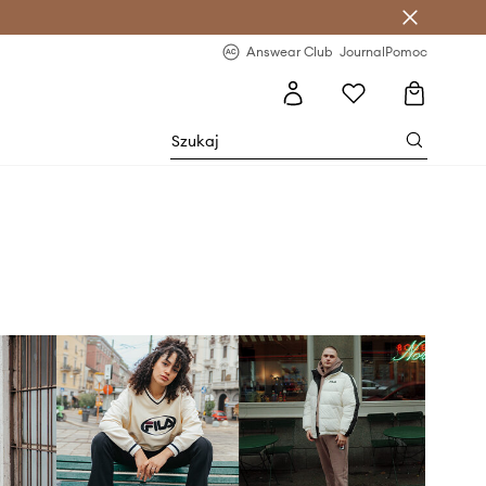
letter >
Regularne nowości >
Answear Club
Journal
Pomoc