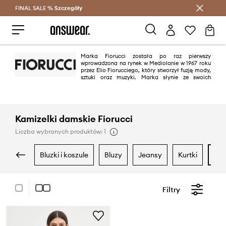
FINAL SALE %
Szczegóły
Oszczędzaj z Answear Club >
Marka Fiorucci została po raz pierwszy
wprowadzona na rynek w Mediolanie w 1967 roku
przez Elio Fiorucciego, który stworzył fuzję mody,
sztuki oraz muzyki. Marka słynie ze swoich
nadruków z aniołkami, szalonych wzorów oraz nieoczekiwanych połączeń
kolorystycznych.
Kamizelki damskie Fiorucci
Liczba wybranych produktów: 1
bluzki i koszule
bluzy
jeansy
kurtki
m
Filtry