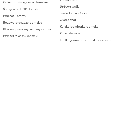
Columbia śniegowce damskie
Beżowe botki
Śniegowce CMP damskie
Szalik Calvin Klein
Płaszcz Tommy
Guess szal
Beżowe płaszcze damskie
Kurtka bomberka damska
Płaszcz puchowy zimowy damski
Parka damska
Płaszcz z wełny damski
Kurtka jeansowa damska oversize