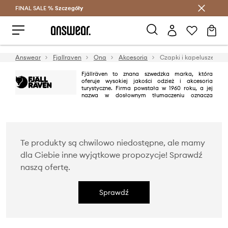
FINAL SALE %
Szczegóły
Oszczędzaj z Answear Club >
Answear
Fjallraven
Ona
Akcesoria
Czapki i kapelusze
Fjällräven to znana szwedzka marka, która
oferuje wysokiej jakości odzież i akcesoria
turystyczne. Firma powstała w 1960 roku, a jej
nazwa w dosłownym tłumaczeniu oznacza
polarną lisicę. Wśród entuzjastów świata turystyki i spędzania czasu na
łonie natury Fjallraven znane jest z m.in. z funkcjonalnych plecaków, kurtek
oraz najwyższej jakości sprzętu turystycznego i trekkingowego.
Te produkty są chwilowo niedostępne, ale mamy
dla Ciebie inne wyjątkowe propozycje! Sprawdź
naszą ofertę.
Sprawdź