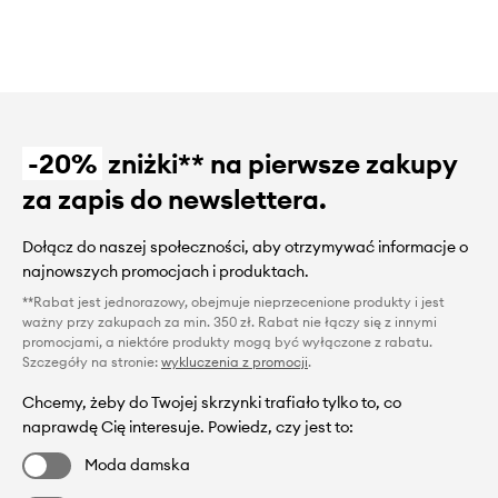
-20%
zniżki** na pierwsze zakupy
za zapis do newslettera.
Dołącz do naszej społeczności, aby otrzymywać informacje o
najnowszych promocjach i produktach.
**Rabat jest jednorazowy, obejmuje nieprzecenione produkty i jest
ważny przy zakupach za min. 350 zł. Rabat nie łączy się z innymi
promocjami, a niektóre produkty mogą być wyłączone z rabatu.
Szczegóły na stronie:
wykluczenia z promocji
.
Chcemy, żeby do Twojej skrzynki trafiało tylko to, co
naprawdę Cię interesuje. Powiedz, czy jest to:
Moda damska