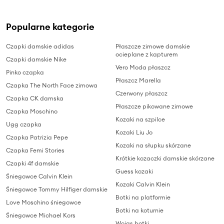
Popularne kategorie
Czapki damskie adidas
Płaszcze zimowe damskie
ocieplane z kapturem
Czapki damskie Nike
Vero Moda płaszcz
Pinko czapka
Płaszcz Marella
Czapka The North Face zimowa
Czerwony płaszcz
Czapka CK damska
Płaszcze pikowane zimowe
Czapka Moschino
Kozaki na szpilce
Ugg czapka
Kozaki Liu Jo
Czapka Patrizia Pepe
Kozaki na słupku skórzane
Czapka Femi Stories
Krótkie kozaczki damskie skórzane
Czapki 4f damskie
Guess kozaki
Śniegowce Calvin Klein
Kozaki Calvin Klein
Śniegowce Tommy Hilfiger damskie
Botki na platformie
Love Moschino śniegowce
Botki na koturnie
Śniegowce Michael Kors
Wojas botki