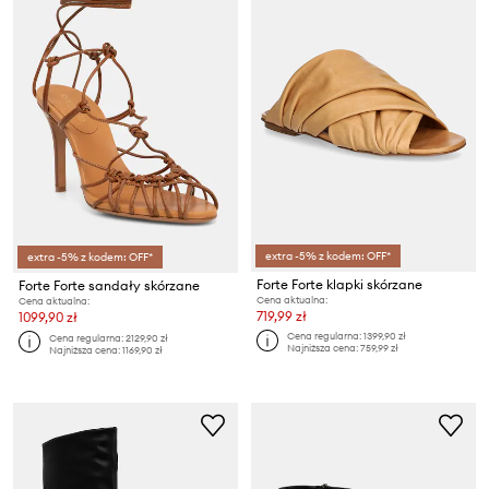
extra -5% z kodem: OFF*
extra -5% z kodem: OFF*
Forte Forte klapki skórzane
Forte Forte sandały skórzane
Cena aktualna:
Cena aktualna:
719,99 zł
1099,90 zł
Cena regularna:
1399,90 zł
Cena regularna:
2129,90 zł
Najniższa cena:
759,99 zł
Najniższa cena:
1169,90 zł