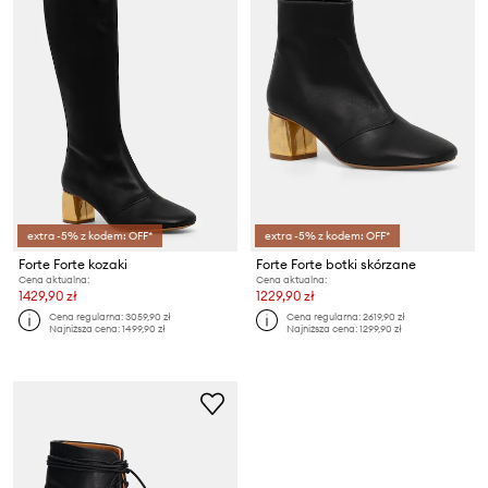
extra -5% z kodem: OFF*
extra -5% z kodem: OFF*
Forte Forte kozaki
Forte Forte botki skórzane
Cena aktualna:
Cena aktualna:
1429,90 zł
1229,90 zł
Cena regularna:
3059,90 zł
Cena regularna:
2619,90 zł
Najniższa cena:
1499,90 zł
Najniższa cena:
1299,90 zł