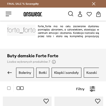
FINAL SALE %
Szczegóły
Oszczędzaj z Answear Club >
forte_forte ma na celu zacieranie dystansu
pomiędzy ubraniem, a człowiekiem, stawiając w
centrum emocje i doznania. Kolekcja rozrosła się
przez lata i stała się kompletną propozycją
wykonaną z pięknych materiałów w wyrafinowanych kolorach oraz
ponadczasowych form. Marka od 2018 roku posiada butiki w Mediolanie,
Paryżu, Londynie, Tokio, Madrycie, Rzymie, Forte dei Marmi, Cannes, Los
Angeles i Puerto Banus.
Buty damskie Forte Forte
Liczba wybranych produktów: 7
baleriny
botki
klapki i sandały
kozaki
Filtry