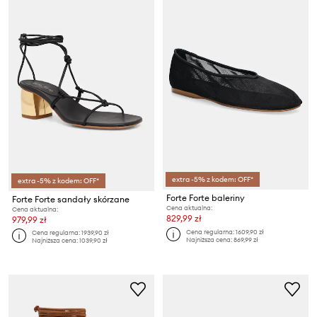
extra -5% z kodem: OFF*
extra -5% z kodem: OFF*
Forte Forte baleriny
Forte Forte sandały skórzane
Cena aktualna:
Cena aktualna:
829,99 zł
979,99 zł
Cena regularna:
1609,90 zł
Cena regularna:
1939,90 zł
Najniższa cena:
869,99 zł
Najniższa cena:
1039,90 zł