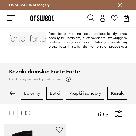
FINAL SALE %
Szczegóły
Oszczędzaj z Answear Club >
forte_forte ma na celu zacieranie dystansu
pomiędzy ubraniem, a człowiekiem, stawiając w
centrum emocje i doznania. Kolekcja rozrosła się
przez lata i stała się kompletną propozycją
wykonaną z pięknych materiałów w wyrafinowanych kolorach oraz
ponadczasowych form. Marka od 2018 roku posiada butiki w Mediolanie,
Paryżu, Londynie, Tokio, Madrycie, Rzymie, Forte dei Marmi, Cannes, Los
Angeles i Puerto Banus.
Kozaki damskie Forte Forte
Liczba wybranych produktów: 1
baleriny
botki
klapki i sandały
kozaki
Filtry