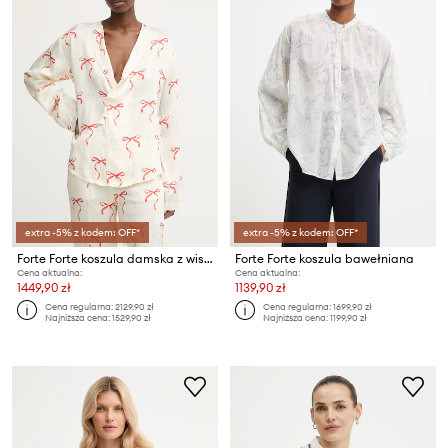
extra -5% z kodem: OFF*
extra -5% z kodem: OFF*
Forte Forte koszula damska z wiskozy
Forte Forte koszula bawełniana
Cena aktualna:
Cena aktualna:
1449,90 zł
1139,90 zł
Cena regularna:
2129,90 zł
Cena regularna:
1699,90 zł
Najniższa cena:
1529,90 zł
Najniższa cena:
1199,90 zł