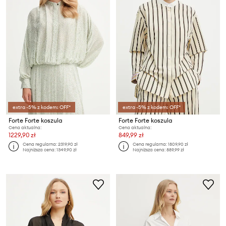
extra -5% z kodem: OFF*
extra -5% z kodem: OFF*
Forte Forte koszula
Forte Forte koszula
Cena aktualna:
Cena aktualna:
1229,90 zł
849,99 zł
Cena regularna:
2319,90 zł
Cena regularna:
1809,90 zł
Najniższa cena:
1349,90 zł
Najniższa cena:
889,99 zł