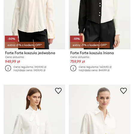
-50%
-10%
extra -5% z kodem: OFF*
extra -5% z kodem: OFF*
Forte Forte koszula jedwabna
Forte Forte koszula lniana
Cena aktualna:
Cena aktualna:
949,99 zł
759,99 zł
Cena regularna:
1909,90 zł
Cena regularna:
1609,90 zł
Najniższa cena:
1909,90 zł
Najniższa cena:
849,99 zł