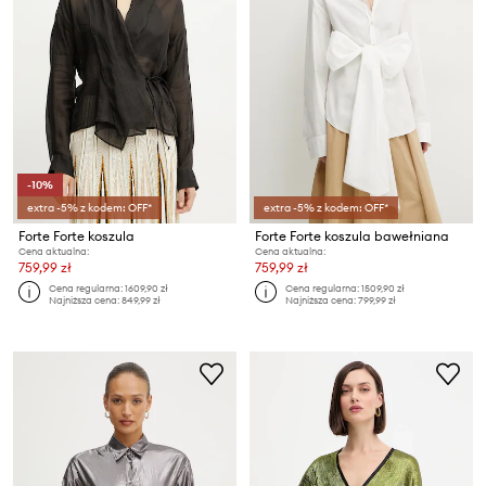
-10%
extra -5% z kodem: OFF*
extra -5% z kodem: OFF*
Forte Forte koszula
Forte Forte koszula bawełniana
Cena aktualna:
Cena aktualna:
759,99 zł
759,99 zł
Cena regularna:
1609,90 zł
Cena regularna:
1509,90 zł
Najniższa cena:
849,99 zł
Najniższa cena:
799,99 zł