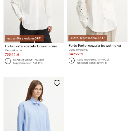
extra -5% z kodem: OFF*
extra -5% z kodem: OFF*
Forte Forte koszula bawełniana
Forte Forte koszula bawełniana
Cena aktualna:
Cena aktualna:
849,99 zł
799,99 zł
Cena regularna:
1849,90 zł
Cena regularna:
1719,90 zł
Najniższa cena:
889,99 zł
Najniższa cena:
849,99 zł