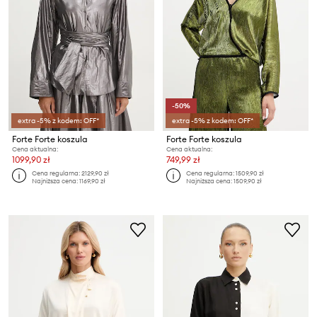
-50%
extra -5% z kodem: OFF*
extra -5% z kodem: OFF*
Forte Forte koszula
Forte Forte koszula
Cena aktualna:
Cena aktualna:
1099,90 zł
749,99 zł
Cena regularna:
2129,90 zł
Cena regularna:
1509,90 zł
Najniższa cena:
1169,90 zł
Najniższa cena:
1509,90 zł