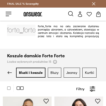
FINAL SALE %
Szczegóły
Oszczędzaj z Answear Club >
forte_forte ma na celu zacieranie dystansu
pomiędzy ubraniem, a człowiekiem, stawiając w
centrum emocje i doznania. Kolekcja rozrosła się
przez lata i stała się kompletną propozycją
wykonaną z pięknych materiałów w wyrafinowanych kolorach oraz
ponadczasowych form. Marka od 2018 roku posiada butiki w Mediolanie,
Paryżu, Londynie, Tokio, Madrycie, Rzymie, Forte dei Marmi, Cannes, Los
Angeles i Puerto Banus.
Koszule damskie Forte Forte
Liczba wybranych produktów: 15
bluzki i koszule
bluzy
jeansy
kurtki
m
Filtry