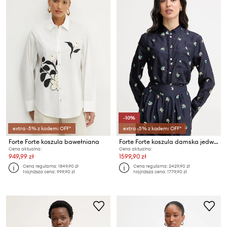
-10%
extra -5% z kodem: OFF*
extra -5% z kodem: OFF*
Forte Forte koszula bawełniana
Forte Forte koszula damska jedwabna
Cena aktualna:
Cena aktualna:
949,99 zł
1599,90 zł
Cena regularna:
1849,90 zł
Cena regularna:
2429,90 zł
Najniższa cena:
999,90 zł
Najniższa cena:
1779,90 zł