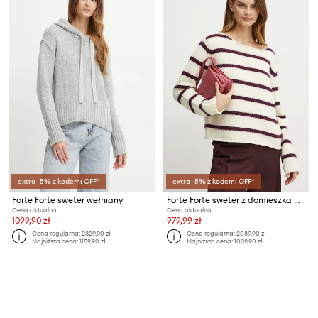
extra -5% z kodem: OFF*
extra -5% z kodem: OFF*
Forte Forte sweter wełniany
Forte Forte sweter z domieszką wełny
Cena aktualna:
Cena aktualna:
1099,90 zł
979,99 zł
Cena regularna:
2329,90 zł
Cena regularna:
2089,90 zł
Najniższa cena:
1159,90 zł
Najniższa cena:
1039,90 zł