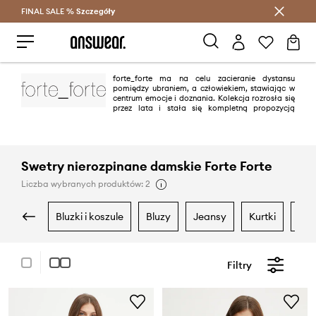
FINAL SALE %
Szczegóły
Oszczędzaj z Answear Club >
forte_forte ma na celu zacieranie dystansu
pomiędzy ubraniem, a człowiekiem, stawiając w
centrum emocje i doznania. Kolekcja rozrosła się
przez lata i stała się kompletną propozycją
wykonaną z pięknych materiałów w wyrafinowanych kolorach oraz
ponadczasowych form. Marka od 2018 roku posiada butiki w Mediolanie,
Paryżu, Londynie, Tokio, Madrycie, Rzymie, Forte dei Marmi, Cannes, Los
Angeles i Puerto Banus.
Swetry nierozpinane damskie Forte Forte
Liczba wybranych produktów: 2
bluzki i koszule
bluzy
jeansy
kurtki
ma
Filtry