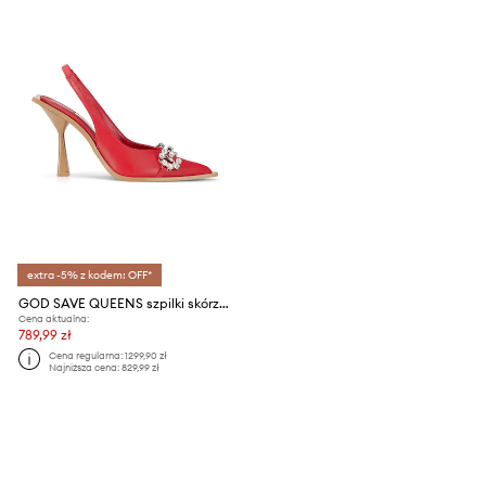
extra -5% z kodem: OFF*
GOD SAVE QUEENS szpilki skórzane CHERRY LADY MULES
Cena aktualna:
789,99 zł
Cena regularna:
1299,90 zł
Najniższa cena:
829,99 zł