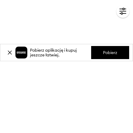
Pobierz aplikację i kupuj
Pobierz
jeszcze łatwiej.
-20%
zniżki** na pierwsze zakupy