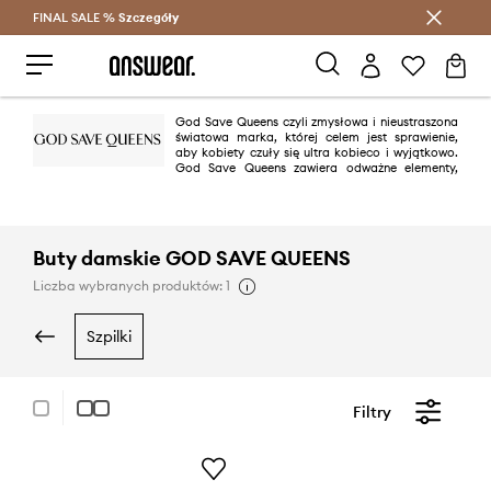
FINAL SALE %
Szczegóły
Oszczędzaj z Answear Club >
God Save Queens czyli zmysłowa i nieustraszona
światowa marka, której celem jest sprawienie,
aby kobiety czuły się ultra kobieco i wyjątkowo.
God Save Queens zawiera odważne elementy,
które pomogą wyrazić Twoją nieustraszoną wewnętrzną kobiecość. God
Save Queens to tętniący życiem świat inspirowany bielizną dla
nowoczesnej it girl.
Buty damskie GOD SAVE QUEENS
Liczba wybranych produktów: 1
szpilki
Filtry