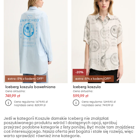
-20%
extra -5% z kodem: OFF*
extra -5% z kodem: OFF*
Iceberg koszula bawełniana
Iceberg koszula
Cena aktualna:
Cena aktualna:
749,99 zł
599,99 zł
Cena regularna:
1679,90 zł
Cena regularna:
1249,90 zł
Najniższa cena:
829,99 zł
Najniższa cena:
749,99 zł
Jeśli w kategorii Koszule damskie Iceberg nie znalazłaś
poszukiwanego produktu wśród 1 dostępnych opcji, spróbuj
przejrzeć podobne kategorie z listy poniżej. Być może tam znajdziesz
coś interesującego. Nasza oferta jest bogata i stale się rozwija, więc
warto sprawdzić również inne kategorie.