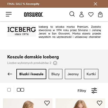
FINAL SALE %
Szczegóły
Oszczędzaj z Answear Club >
Iceberg to włoska marka Premium. Została
stworzona w 1974 roku przez Silviano i Julianę
Jerani w San Giovanni. Marka stawia przede
wszystkim na użyteczność i unisexowy charakter
swoich kolekcji. Ubrania Iceberg wpiszą się gusta nawet najbardziej
wymagających klientów.
Koszule damskie Iceberg
Liczba wybranych produktów: 2
bluzki i koszule
bluzy
jeansy
kurtki
m
Filtry