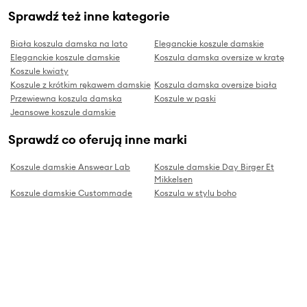
Sprawdź też inne kategorie
Biała koszula damska na lato
Eleganckie koszule damskie
Eleganckie koszule damskie
Koszula damska oversize w kratę
Koszule kwiaty
Koszule z krótkim rękawem damskie
Koszula damska oversize biała
Przewiewna koszula damska
Koszule w paski
Jeansowe koszule damskie
Sprawdź co oferują inne marki
Koszule damskie Answear Lab
Koszule damskie Day Birger Et
Mikkelsen
Koszule damskie Custommade
Koszula w stylu boho