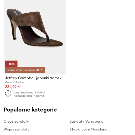
-18%
extra -5% z kodem: OFF*
Jeffrey Campbell japonki damskie zamszowe AZULA
Cena aktualna:
384,99 zł
Cena regularna:
639,99 zł
Najniższa cena:
469,99 zł
Popularne kategorie
Crocs sandały
Sandały Vagabond
Wojas sandały
Klapki Love Moschino