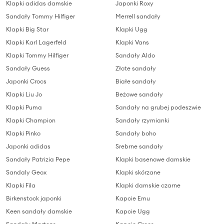
Klapki adidas damskie
Japonki Roxy
Sandały Tommy Hilfiger
Merrell sandały
Klapki Big Star
Klapki Ugg
Klapki Karl Lagerfeld
Klapki Vans
Klapki Tommy Hilfiger
Sandały Aldo
Sandały Guess
Złote sandały
Japonki Crocs
Białe sandały
Klapki Liu Jo
Beżowe sandały
Klapki Puma
Sandały na grubej podeszwie
Klapki Champion
Sandały rzymianki
Klapki Pinko
Sandały boho
Japonki adidas
Srebrne sandały
Sandały Patrizia Pepe
Klapki basenowe damskie
Sandaly Geox
Klapki skórzane
Klapki Fila
Klapki damskie czarne
Birkenstock japonki
Kapcie Emu
Keen sandały damskie
Kapcie Ugg