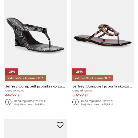
-21%
-29%
extra -5% z kodem: OFF*
extra -5% z kodem: OFF*
Jeffrey Campbell japonki skórzane ROMEE
Jeffrey Campbell japonki skórzane Linques-2
Cena aktualna:
Cena aktualna:
449,99 zł
309,99 zł
Cena regularna:
749,99 zł
Cena regularna:
519,99 zł
Najniższa cena:
569,99 zł
Najniższa cena:
439,99 zł