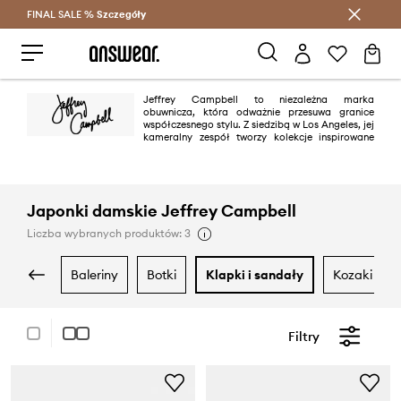
FINAL SALE %
Szczegóły
Oszczędzaj z Answear Club >
Jeffrey Campbell to niezależna marka
obuwnicza, która odważnie przesuwa granice
współczesnego stylu. Z siedzibą w Los Angeles, jej
kameralny zespół tworzy kolekcje inspirowane
emocjami i potrzebami otaczających ich ludzi. Misją marki jest
wzmacnianie pewności siebie poprzez nowatorskie fasony i stylizacje,
które są nie tylko odważne, ale również dostępne cenowo. Jeffrey
Campbell dąży do przyszłości, która jest bardziej inkluzywna i bliska
każdemu, celebrując piękno we wszystkich sylwetkach, wieku,
Japonki damskie Jeffrey Campbell
etnicznościach i płciach.
Liczba wybranych produktów: 3
baleriny
botki
klapki i sandały
kozaki
Filtry