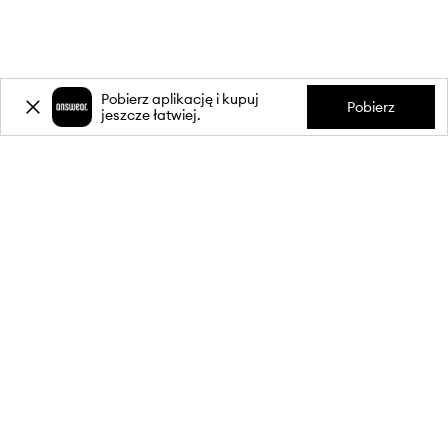
Pobierz aplikację i kupuj
Pobierz
jeszcze łatwiej.
-20%
zniżki** na pierwsze zakupy
za zapis do newslettera.
Dołącz do naszej społeczności, aby otrzymywać informacje o
najnowszych promocjach i produktach.