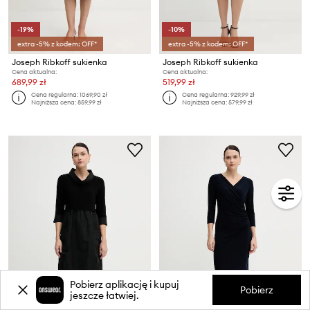
-19%
-10%
extra -5% z kodem: OFF*
extra -5% z kodem: OFF*
Joseph Ribkoff sukienka
Joseph Ribkoff sukienka
Cena aktualna:
Cena aktualna:
689,99 zł
519,99 zł
Cena regularna:
1069,90 zł
Cena regularna:
929,99 zł
Najniższa cena:
859,99 zł
Najniższa cena:
579,99 zł
Pobierz aplikację i kupuj
Pobierz
jeszcze łatwiej.