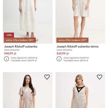
-10%
extra -5% z kodem: OFF*
extra -5% z kodem: OFF*
Joseph Ribkoff sukienka
Joseph Ribkoff sukienka letnia
Cena aktualna:
Cena aktualna:
949,99 zł
569,99 zł
Cena regularna:
1249,90 zł
Cena regularna:
869,99 zł
Najniższa cena:
1059,90 zł
Najniższa cena:
629,99 zł