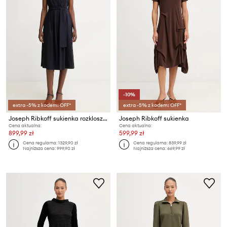
-10%
extra -5% z kodem: OFF*
extra -5% z kodem: OFF*
Joseph Ribkoff sukienka rozkloszowana z bawełną
Joseph Ribkoff sukienka
Cena aktualna:
Cena aktualna:
899,99 zł
599,99 zł
Cena regularna:
1329,90 zł
Cena regularna:
839,99 zł
Najniższa cena:
999,90 zł
Najniższa cena:
669,99 zł