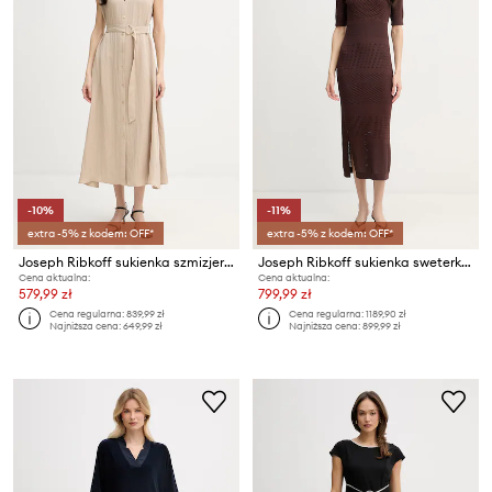
-10%
-11%
extra -5% z kodem: OFF*
extra -5% z kodem: OFF*
Joseph Ribkoff sukienka szmizjerka z wiskozą
Joseph Ribkoff sukienka sweterkowa z wiskozą
Cena aktualna:
Cena aktualna:
579,99 zł
799,99 zł
Cena regularna:
839,99 zł
Cena regularna:
1189,90 zł
Najniższa cena:
649,99 zł
Najniższa cena:
899,99 zł