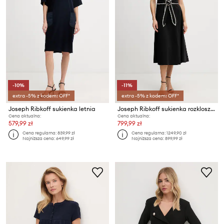
-10%
-11%
extra -5% z kodem: OFF*
extra -5% z kodem: OFF*
Joseph Ribkoff sukienka letnia
Joseph Ribkoff sukienka rozkloszowana
Cena aktualna:
Cena aktualna:
579,99 zł
799,99 zł
Cena regularna:
839,99 zł
Cena regularna:
1249,90 zł
Najniższa cena:
649,99 zł
Najniższa cena:
899,99 zł