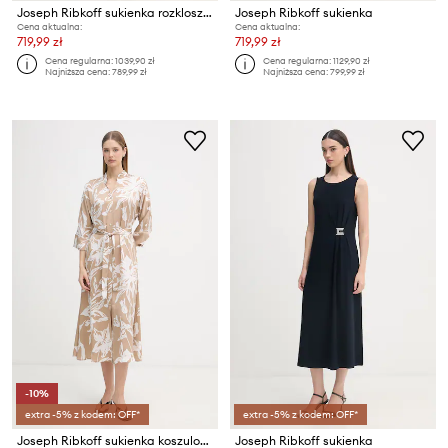
Joseph Ribkoff sukienka rozkloszowana z bawełną
Joseph Ribkoff sukienka
Cena aktualna:
Cena aktualna:
719,99 zł
719,99 zł
Cena regularna:
1039,90 zł
Cena regularna:
1129,90 zł
Najniższa cena:
789,99 zł
Najniższa cena:
799,99 zł
-10%
extra -5% z kodem: OFF*
extra -5% z kodem: OFF*
Joseph Ribkoff sukienka koszulowa
Joseph Ribkoff sukienka