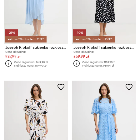
-21%
-10%
extra -5% z kodem: OFF*
extra -5% z kodem: OFF*
Joseph Ribkoff sukienka rozkloszowana
Joseph Ribkoff sukienka rozkloszowana
Cena aktualna:
Cena aktualna:
937,99 zł
859,99 zł
Cena regularna:
1419,90 zł
Cena regularna:
1189,90 zł
Najniższa cena:
1199,90 zł
Najniższa cena:
959,99 zł