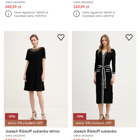
Cena aktualna:
Cena aktualna:
849,99 zł
569,99 zł
Cena regularna:
1329,90 zł
Cena regularna:
869,99 zł
Najniższa cena:
949,99 zł
Najniższa cena:
629,99 zł
-19%
-10%
extra -5% z kodem: OFF*
extra -5% z kodem: OFF*
Joseph Ribkoff sukienka letnia
Joseph Ribkoff sukienka
Cena aktualna:
Cena aktualna: