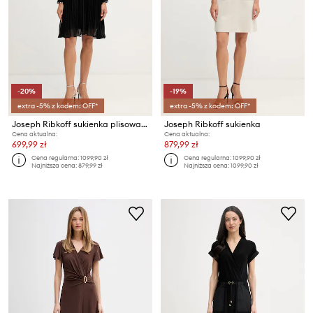
-20%
-19%
extra -5% z kodem: OFF*
extra -5% z kodem: OFF*
Joseph Ribkoff sukienka plisowana
Joseph Ribkoff sukienka
Cena aktualna:
Cena aktualna:
699,99 zł
879,99 zł
Cena regularna:
1099,90 zł
Cena regularna:
1099,90 zł
Najniższa cena:
879,99 zł
Najniższa cena:
1099,90 zł