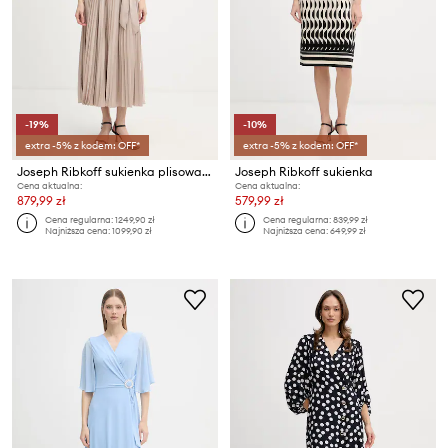
-19%
-10%
extra -5% z kodem: OFF*
extra -5% z kodem: OFF*
Joseph Ribkoff sukienka plisowana
Joseph Ribkoff sukienka
Cena aktualna:
Cena aktualna:
879,99 zł
579,99 zł
Cena regularna:
1249,90 zł
Cena regularna:
839,99 zł
Najniższa cena:
1099,90 zł
Najniższa cena:
649,99 zł