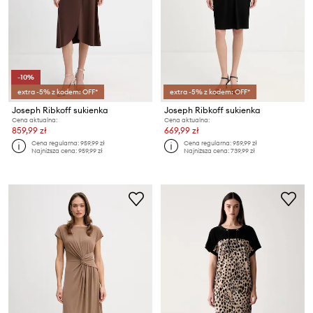
-10%
extra -5% z kodem: OFF*
extra -5% z kodem: OFF*
Joseph Ribkoff sukienka
Joseph Ribkoff sukienka
Cena aktualna:
Cena aktualna:
859,99 zł
669,99 zł
Cena regularna:
959,99 zł
Cena regularna:
959,99 zł
Najniższa cena:
959,99 zł
Najniższa cena:
739,99 zł