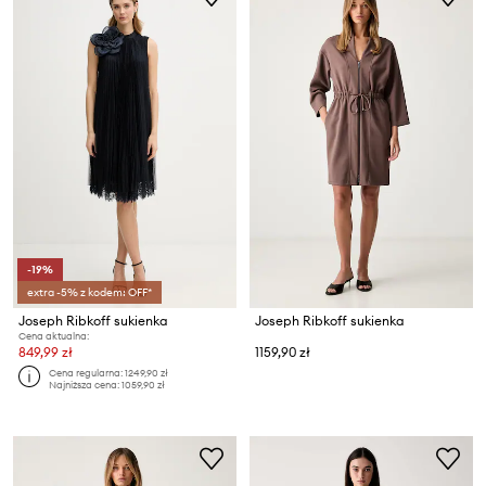
-19%
extra -5% z kodem: OFF*
Joseph Ribkoff sukienka
Joseph Ribkoff sukienka
Cena aktualna:
849,99 zł
1159,90 zł
Cena regularna:
1249,90 zł
Najniższa cena:
1059,90 zł