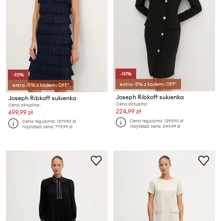
-10%
-10%
extra -5% z kodem: OFF*
extra -5% z kodem: OFF*
Joseph Ribkoff sukienka
Joseph Ribkoff sukienka
Cena aktualna:
Cena aktualna:
224,99 zł
699,99 zł
Cena regularna:
1299,90 zł
Cena regularna:
1379,90 zł
Najniższa cena:
249,99 zł
Najniższa cena:
779,99 zł