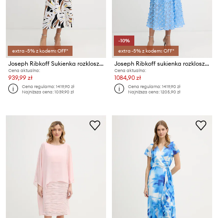
-10%
extra -5% z kodem: OFF*
extra -5% z kodem: OFF*
Joseph Ribkoff Sukienka rozkloszowana
Joseph Ribkoff sukienka rozkloszowana
Cena aktualna:
Cena aktualna:
939,99 zł
1084,90 zł
Cena regularna:
1419,90 zł
Cena regularna:
1419,90 zł
Najniższa cena:
1039,90 zł
Najniższa cena:
1205,90 zł