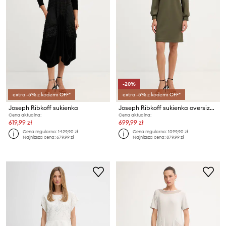
-20%
extra -5% z kodem: OFF*
extra -5% z kodem: OFF*
Joseph Ribkoff sukienka
Joseph Ribkoff sukienka oversize z wiskozą
Cena aktualna:
Cena aktualna:
619,99 zł
699,99 zł
Cena regularna:
1429,90 zł
Cena regularna:
1099,90 zł
Najniższa cena:
679,99 zł
Najniższa cena:
879,99 zł