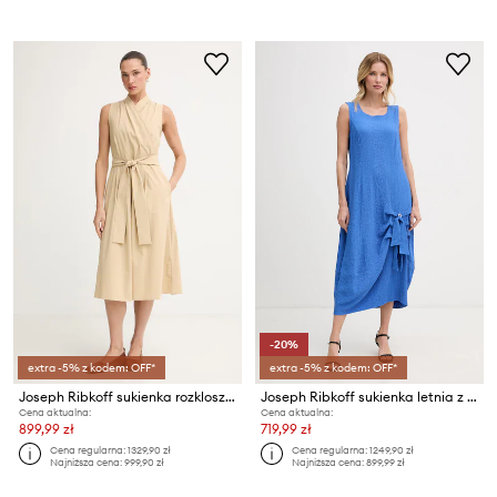
-20%
extra -5% z kodem: OFF*
extra -5% z kodem: OFF*
Joseph Ribkoff sukienka rozkloszowana z bawełną
Joseph Ribkoff sukienka letnia z wiskozą
Cena aktualna:
Cena aktualna:
899,99 zł
719,99 zł
Cena regularna:
1329,90 zł
Cena regularna:
1249,90 zł
Najniższa cena:
999,90 zł
Najniższa cena:
899,99 zł