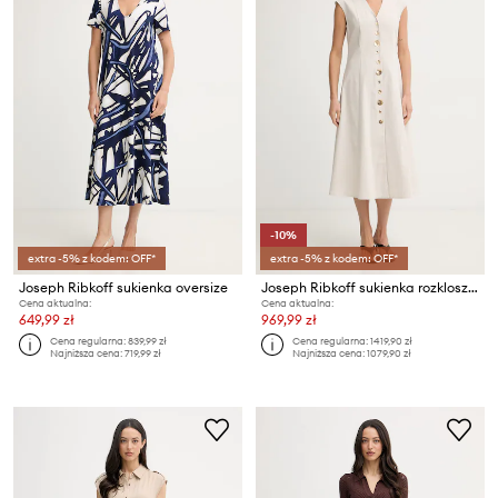
-10%
extra -5% z kodem: OFF*
extra -5% z kodem: OFF*
Joseph Ribkoff sukienka oversize
Joseph Ribkoff sukienka rozkloszowana z wiskozą
Cena aktualna:
Cena aktualna:
649,99 zł
969,99 zł
Cena regularna:
839,99 zł
Cena regularna:
1419,90 zł
Najniższa cena:
719,99 zł
Najniższa cena:
1079,90 zł