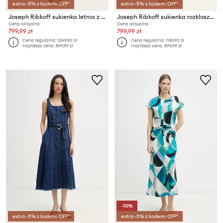
extra -5% z kodem: OFF*
extra -5% z kodem: OFF*
Joseph Ribkoff sukienka letnia z wiskozą
Joseph Ribkoff sukienka rozkloszowana z modalem
Cena aktualna:
Cena aktualna:
799,99 zł
799,99 zł
Cena regularna:
1249,90 zł
Cena regularna:
1189,90 zł
Najniższa cena:
899,99 zł
Najniższa cena:
899,99 zł
-10%
extra -5% z kodem: OFF*
extra -5% z kodem: OFF*