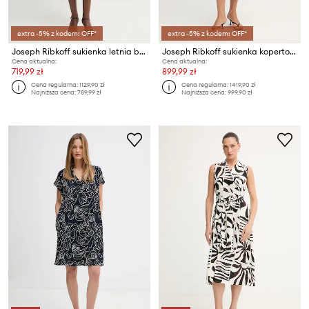
extra -5% z kodem: OFF*
extra -5% z kodem: OFF*
Joseph Ribkoff sukienka letnia bawełniana z elastanem
Joseph Ribkoff sukienka kopertowa bawełniana z elastanem
Cena aktualna:
Cena aktualna:
719,99 zł
899,99 zł
Cena regularna:
1129,90 zł
Cena regularna:
1419,90 zł
Najniższa cena:
789,99 zł
Najniższa cena:
999,90 zł