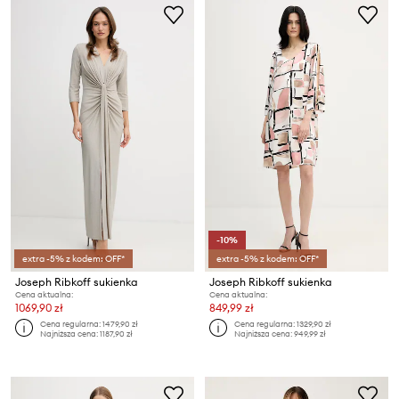
-10%
extra -5% z kodem: OFF*
extra -5% z kodem: OFF*
Joseph Ribkoff sukienka
Joseph Ribkoff sukienka
Cena aktualna:
Cena aktualna:
1069,90 zł
849,99 zł
Cena regularna:
1479,90 zł
Cena regularna:
1329,90 zł
Najniższa cena:
1187,90 zł
Najniższa cena:
949,99 zł