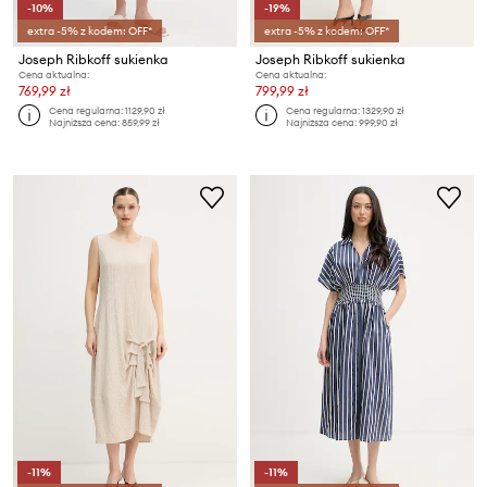
-10%
-19%
extra -5% z kodem: OFF*
extra -5% z kodem: OFF*
Joseph Ribkoff sukienka
Joseph Ribkoff sukienka
Cena aktualna:
Cena aktualna:
769,99 zł
799,99 zł
Cena regularna:
1129,90 zł
Cena regularna:
1329,90 zł
Najniższa cena:
859,99 zł
Najniższa cena:
999,90 zł
-11%
-11%