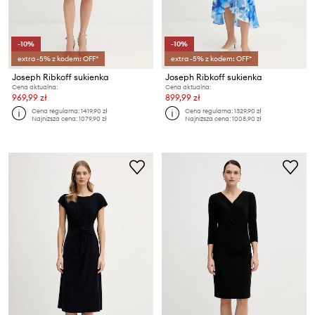
-10%
-10%
extra -5% z kodem: OFF*
extra -5% z kodem: OFF*
Joseph Ribkoff sukienka
Joseph Ribkoff sukienka
Cena aktualna:
Cena aktualna:
969,99 zł
899,99 zł
Cena regularna:
1419,90 zł
Cena regularna:
1329,90 zł
Najniższa cena:
1079,90 zł
Najniższa cena:
1008,90 zł