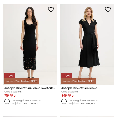
-10%
-10%
extra -5% z kodem: OFF*
extra -5% z kodem: OFF*
Joseph Ribkoff sukienka sweterkowa z wiskozą
Joseph Ribkoff sukienka
Cena aktualna:
Cena aktualna:
719,99 zł
849,99 zł
Cena regularna:
1069,90 zł
Cena regularna:
1249,90 zł
Najniższa cena:
799,99 zł
Najniższa cena:
949,99 zł