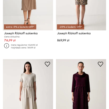
extra -5% z kodem: OFF*
-25% z kodem: OFF*
Joseph Ribkoff sukienka
Joseph Ribkoff sukienka
Cena aktualna:
716,99 zł
869,99 zł
Cena regularna:
1069,90 zł
Najniższa cena:
769,99 zł