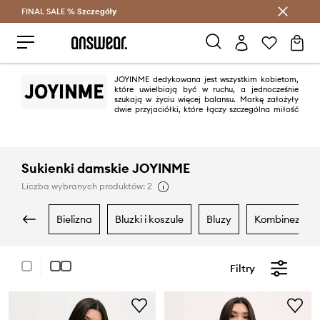
FINAL SALE %
Szczegóły
Oszczędzaj z Answear Club >
JOYINME dedykowana jest wszystkim kobietom,
które uwielbiają być w ruchu, a jednocześnie
szukają w życiu więcej balansu. Markę założyły
dwie przyjaciółki, które łączy szczególna miłość
do jogi. To właśnie z myślą o tej spokojnej formie aktywności
projektowane są produkty JOYINME. Celem jest tworzenie komfortowej
odzieży, dzięki której nauka kolejnych pozycji i wzmacnianie swojego ciała
staną się łatwiejsze. Wysokiej jakości produkty zapewniające swobodę
ruchów są najlepszym uzupełnieniem praktyki jogi, będąc skutecznym
Sukienki damskie JOYINME
wsparciem przy mniejszym lub większym wysiłku.
Liczba wybranych produktów: 2
bielizna
bluzki i koszule
bluzy
kombinezony
Filtry