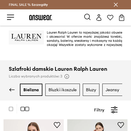
FINAL SALE %
Szczegóły
Oszczędzaj z Answear Club >
Lauren Ralph Lauren to najwyższej jakości obuwie
i akcesoria! W ofercie marki znajdziesz torebki,
sandały, baleriny, sneakersy i mokasyny na każdą
okazję! Wszystkie zostały wykonane z najwyższej
jakości materiałów i są utrzymane w amerykańskim stylu,
charakterystycznym dla Ralpha Laurena.
Szlafroki damskie Lauren Ralph Lauren
Liczba wybranych produktów: 3
bielizna
bluzki i koszule
bluzy
jeansy
Filtry