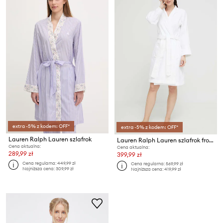
extra -5% z kodem: OFF*
extra -5% z kodem: OFF*
Lauren Ralph Lauren szlafrok
Lauren Ralph Lauren szlafrok frotte damski bawełniany
Cena aktualna:
Cena aktualna:
289,99 zł
399,99 zł
Cena regularna:
449,99 zł
Cena regularna:
569,99 zł
Najniższa cena:
309,99 zł
Najniższa cena:
419,99 zł