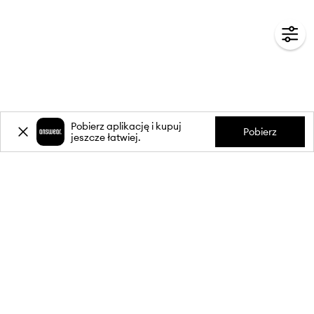
Pobierz aplikację i kupuj
Pobierz
jeszcze łatwiej.
-20%
zniżki** na pierwsze zakupy