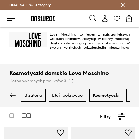
FINAL SALE %
Szczegóły
Oszczędzaj z Answear Club >
Love Moschino to jeden z najsławniejszych
włoskich brandów. Zasłynął w branży modowej
dzięki kontrowersyjnej odzieży i akcesoriom. W
swoich kolekcjach odzwierciedla nietuzinkowy
charakter założyciela marki - torebki prowokują wyrazistymi wzorami,
wśród których znakiem rozpoznawczym jest serce. Zakochały się w nich
takie gwiazdy, jak Gwyneth Paltrow, Rita Ora czy Madonna.
Kosmetyczki damskie Love Moschino
Liczba wybranych produktów: 3
biżuteria
etui i pokrowce
kosmetyczki
oku
Filtry