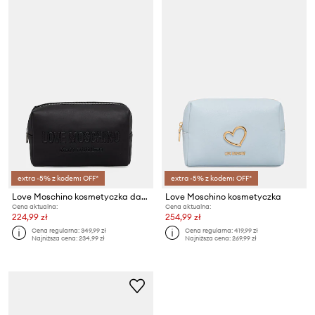
extra -5% z kodem: OFF*
extra -5% z kodem: OFF*
Love Moschino kosmetyczka damska
Love Moschino kosmetyczka
Cena aktualna:
Cena aktualna:
224,99 zł
254,99 zł
Cena regularna:
349,99 zł
Cena regularna:
419,99 zł
Najniższa cena:
234,99 zł
Najniższa cena:
269,99 zł