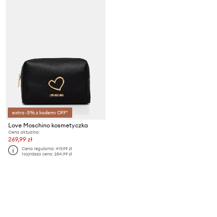
extra -5% z kodem: OFF*
Love Moschino kosmetyczka
Cena aktualna:
269,99 zł
Cena regularna:
419,99 zł
Najniższa cena:
284,99 zł