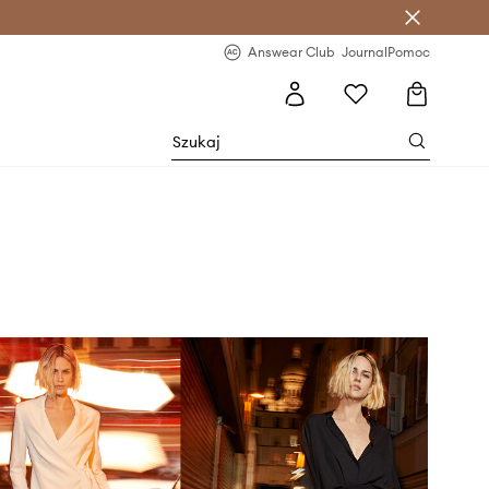
letter >
Regularne nowości >
Answear Club
Journal
Pomoc