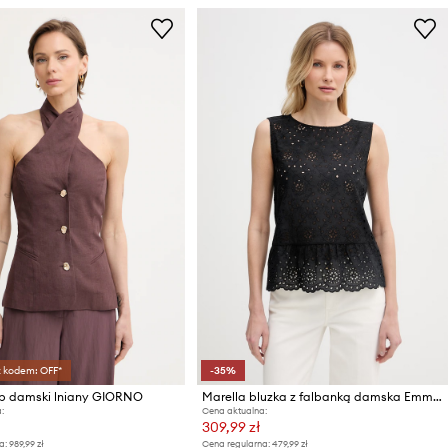
z kodem: OFF*
-35%
op damski lniany GIORNO
Marella bluzka z falbanką damska Emme by Marella
:
Cena aktualna:
309,99 zł
a:
989,99 zł
Cena regularna:
479,99 zł