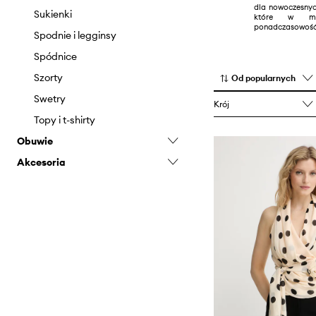
dla nowoczesnyc
Sukienki
które w mo
ponadczasowość 
Spodnie i legginsy
Spódnice
Szorty
Od popularnych
Swetry
Krój
Topy i t-shirty
Obuwie
Akcesoria
Botki
Biżuteria
Czapki i kapelusze
Paski
Rękawiczki
Szaliki i chusty
Torebki