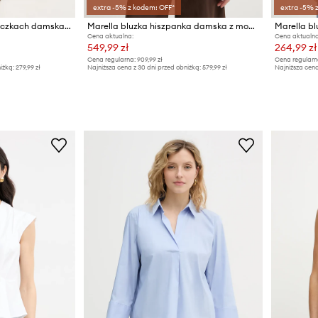
extra -5% z kodem: OFF*
extra -5% 
Marella bluzka na ramiączkach damska z lyocellu Emme by Marella
Marella bluzka hiszpanka damska z modalem MERINGA
Marella b
Cena aktualna:
Cena aktualna
549,99 zł
264,99 zł
Cena regularna:
909,99 zł
Cena regularn
iżką:
279,99 zł
Najniższa cena z 30 dni przed obniżką:
579,99 zł
Najniższa cena