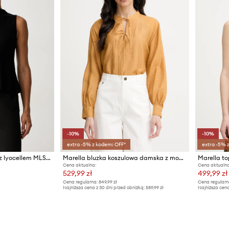
-10%
-10%
extra -5% z kodem: OFF*
extra -5% 
Marella bluzka damska z lyocellem MLSRAPACE
Marella bluzka koszulowa damska z modalem AFELIO
Marella t
Cena aktualna:
Cena aktualna
529,99 zł
499,99 zł
Cena regularna:
849,99 zł
Cena regularn
Najniższa cena z 30 dni przed obniżką:
589,99 zł
Najniższa cena