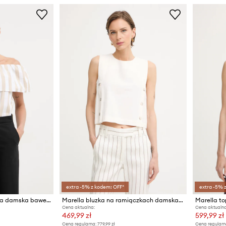
extra -5% z kodem: OFF*
extra -5% 
Marella bluzka hiszpanka damska bawełniana Emme by Marella
Marella bluzka na ramiączkach damska z dodatkiem lnu MLMUNIONE
Marella t
Cena aktualna:
Cena aktualna
469,99 zł
599,99 zł
Cena regularna:
779,99 zł
Cena regularn