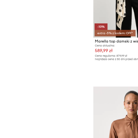
-10%
extra -5% z kodem: OFF*
Marella top damski z w
Cena aktualna:
589,99 zł
Cena regularna:
879,99 zł
Najniższa cena z 30 dni przed obn