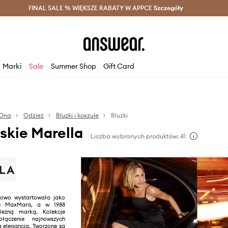
szczędzaj z Answear Club >
FINAL SALE % WIĘKSZE RABATY W APPCE
Dostawa nawet w 24h >
Szczegóły
News
Marki
Sale
Summer Shop
Gift Card
Ona
Odzież
Bluzki i koszule
Bluzki
skie Marella
Liczba wybranych produktów: 41
kowo wystartowała jako
du MaxMara, a w 1988
ależną marką. Kolekcje
łączenie najnowszych
ą elegancją. Tworzone są