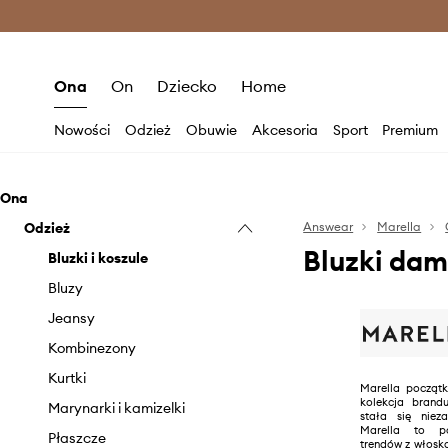
Premium Fashion Benefits >
O
Ona
On
Dziecko
Home
Nowości
Odzież
Obuwie
Akcesoria
Sport
Premium
Ona
Odzież
Answear
Marella
Bluzki dam
Bluzki i koszule
Bluzy
Jeansy
Kombinezony
Kurtki
Marella począt
kolekcja bran
Marynarki i kamizelki
stała się niez
Marella to po
Płaszcze
trendów z włosk