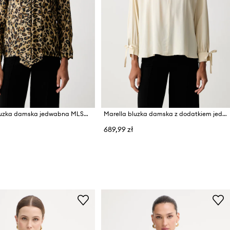
Marella bluzka damska jedwabna MLSNASTRO
Marella bluzka damska z dodatkiem jedwabiu Emme by Marella
689,99 zł