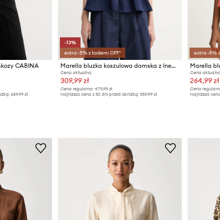
-13%
extra -5% z kodem: OFF*
extra -5% 
iskozy CABINA
Marella bluzka koszulowa damska z lnem Emme by Marella
Cena aktualna:
Cena aktualna
309,99 zł
264,99 zł
Cena regularna:
479,99 zł
Cena regularn
iżką:
659,99 zł
Najniższa cena z 30 dni przed obniżką:
359,99 zł
Najniższa cena