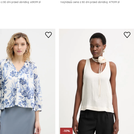
 z 30 dni przed obniżką:
639,99 zł
Najniższa cena z 30 dni przed obniżką:
479,99 zł
-10%