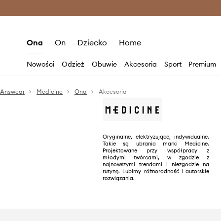
Premium Fashion Benefits >
O
Ona
On
Dziecko
Home
Nowości
Odzież
Obuwie
Akcesoria
Sport
Premium
Answear
Medicine
Ona
Akcesoria
Oryginalne, elektryzujące, indywidualne.
Takie są ubrania marki Medicine.
Projektowane przy współpracy z
młodymi twórcami, w zgodzie z
najnowszymi trendami i niezgodzie na
rutynę. Lubimy różnorodność i autorskie
rozwiązania.