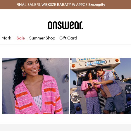
szczędzaj z Answear Club >
FINAL SALE % WIĘKSZE RABATY W APPCE
Dostawa nawet w 24h >
Szczegóły
News
Marki
Sale
Summer Shop
Gift Card