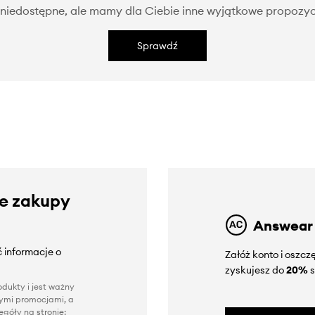
niedostępne, ale mamy dla Ciebie inne wyjątkowe propozyc
Sprawdź
ze zakupy
Answear
 informacje o
Załóż konto i oszc
zyskujesz do
20%
s
dukty i jest ważny
nnymi promocjami, a
góły na stronie: