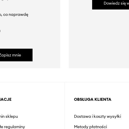
Dowiedz się w
to, co naprawdę
a
Zapisz mnie
MACJE
OBSŁUGA KLIENTA
in sklepu
Dostawa i koszty wysyłki
łe regulaminy
Metody płatności