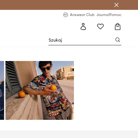
letter >
Regularne nowości >
Answear Club
Journal
Pomoc