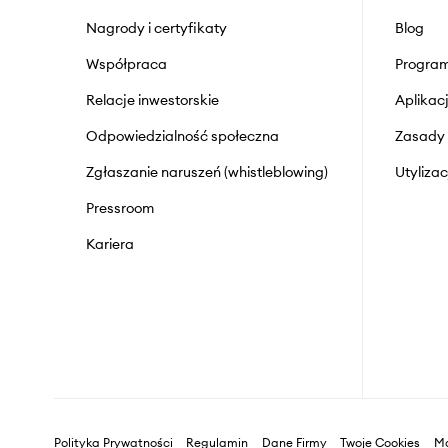
Nagrody i certyfikaty
Blog
Współpraca
Program
Relacje inwestorskie
Aplika
Odpowiedzialność społeczna
Zasady 
Zgłaszanie naruszeń (whistleblowing)
Utyliza
Pressroom
Kariera
Polityka Prywatności
Regulamin
Dane Firmy
Twoje Cookies
Ma