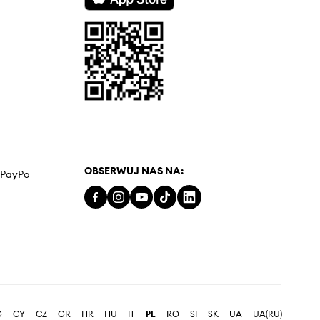
OBSERWUJ NAS NA:
z PayPo
G
CY
CZ
GR
HR
HU
IT
PL
RO
SI
SK
UA
UA(RU)