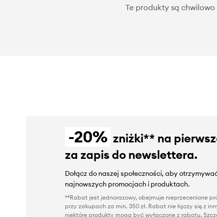
Te produkty są chwilowo 
-20%
zniżki** na pierws
za zapis do newslettera.
Dołącz do naszej społeczności, aby otrzymywać
najnowszych promocjach i produktach.
**Rabat jest jednorazowy, obejmuje nieprzecenione pro
przy zakupach za min. 350 zł. Rabat nie łączy się z i
niektóre produkty mogą być wyłączone z rabatu. Szcze