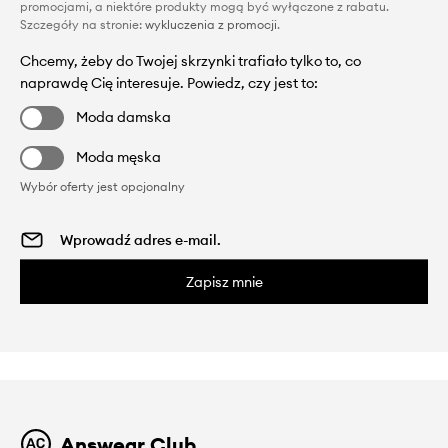
promocjami, a niektóre produkty mogą być wyłączone z rabatu.
Szczegóły na stronie:
wykluczenia z promocji
.
Chcemy, żeby do Twojej skrzynki trafiało tylko to, co
naprawdę Cię interesuje. Powiedz, czy jest to:
Moda damska
Moda męska
Wybór oferty jest opcjonalny
Zapisz mnie
Answear Club