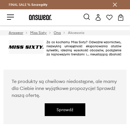
FINAL SALE %
Szczegóły
Oszczędzaj z Answear Club >
Answear
Miss Sixty
Ona
Akcesoria
Za co kochamy Miss Sixty? Odważne wzornictwo,
niezwykłą umiejętność eksponowania atutów
sylwetki, idealną wysokość obcasów, podążenie
za najnowszymi trendami i... nieustającą dbałość
o to, by bez względu na okoliczności moda zawsze pozostała kobietą!
Szeroka oferta jeansów, ubrań i dodatków zdobywa (nie tylko) damskie
serca nieustannie od 1991 roku.
Te produkty są chwilowo niedostępne, ale mamy
dla Ciebie inne wyjątkowe propozycje! Sprawdź
naszą ofertę.
Sprawdź