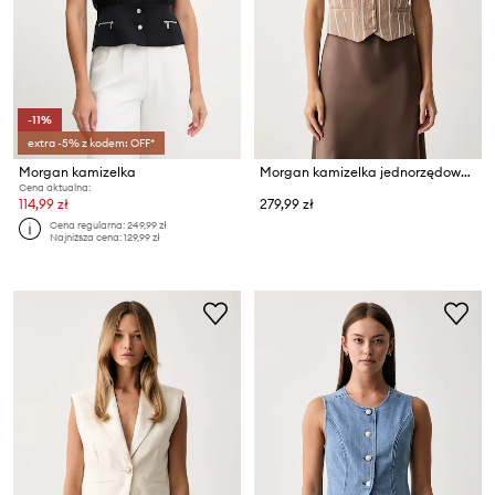
-11%
extra -5% z kodem: OFF*
Morgan kamizelka
Morgan kamizelka jednorzędowa damska z modalem
Cena aktualna:
114,99 zł
279,99 zł
Cena regularna:
249,99 zł
Najniższa cena:
129,99 zł