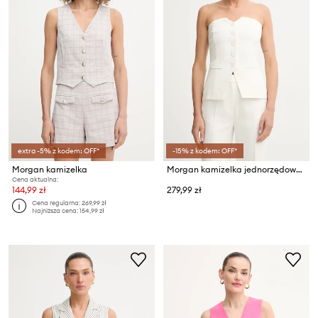
extra -5% z kodem: OFF*
-15% z kodem: OFF*
Morgan kamizelka
Morgan kamizelka jednorzędowa damska CURL.F
Cena aktualna:
144,99 zł
279,99 zł
Cena regularna:
269,99 zł
Najniższa cena:
154,99 zł