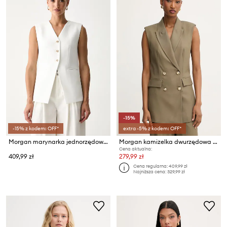
-15%
-15% z kodem: OFF*
extra -5% z kodem: OFF*
Morgan marynarka jednorzędowa damska z wiskozą VORDY.F
Morgan kamizelka dwurzędowa damska z wiskozą
Cena aktualna:
409,99 zł
279,99 zł
Cena regularna:
409,99 zł
Najniższa cena:
329,99 zł