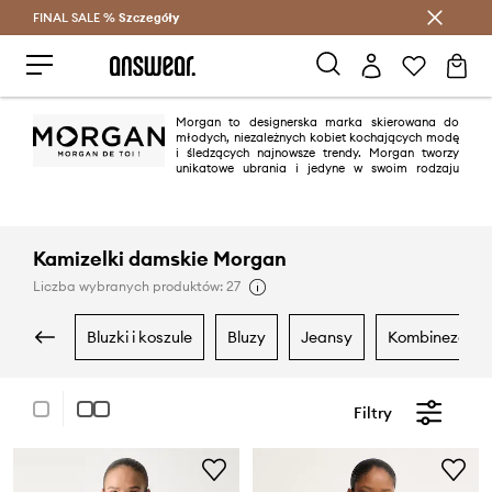
FINAL SALE %
Szczegóły
Oszczędzaj z Answear Club >
Morgan to designerska marka skierowana do
młodych, niezależnych kobiet kochających modę
i śledzących najnowsze trendy. Morgan tworzy
unikatowe ubrania i jedyne w swoim rodzaju
akcesoria dla podążających za modą faszonistek. Zachwyci wszystkie
panie, które swoim stylem chcą podkreślić swoją kobiecość i osobowość.
Jej ubrania są stworzone z myślą o nowoczesnej kobiecie.
Kamizelki damskie Morgan
Liczba wybranych produktów: 27
bluzki i koszule
bluzy
jeansy
kombinezony
Filtry