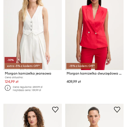
-10%
extra -5% z kodem: OFF*
-15% z kodem: OFF*
Morgan kamizelka jeansowa
Morgan kamizelka dwurzędowa damska VAGMA
Cena aktualna:
124,99 zł
409,99 zł
Cena regularna:
259,99 zł
Najniższa cena:
139,99 zł