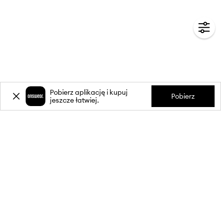
Pobierz aplikację i kupuj
Pobierz
jeszcze łatwiej.
-20%
zniżki** na pierwsze zakupy