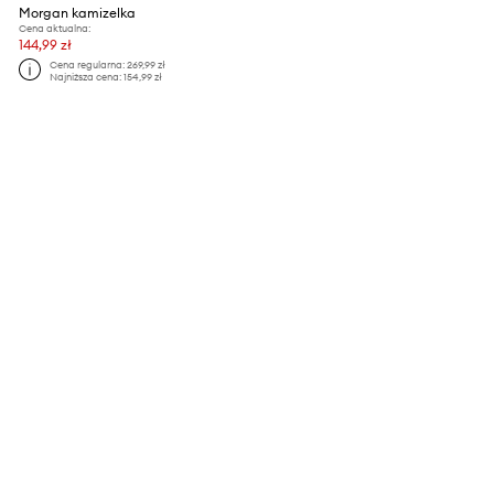
Morgan kamizelka
Cena aktualna:
144,99 zł
Cena regularna:
269,99 zł
Najniższa cena:
154,99 zł