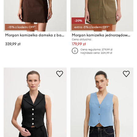
-20%
-15% z kodem: OFF*
extra -5% z kodem: OFF*
Morgan kamizelka damska z bawełną
Morgan kamizelka jednorzędowa damska z bawełną
Cena aktualna:
339,99 zł
179,99 zł
Cena regularna:
279,99 zł
Najniższa cena:
224,99 zł