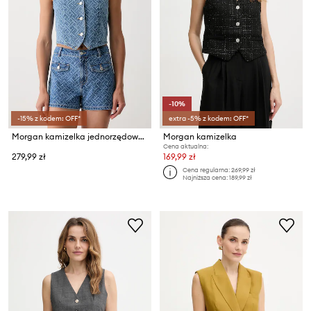
-10%
-15% z kodem: OFF*
extra -5% z kodem: OFF*
Morgan kamizelka jednorzędowa damska bawełniana CHAM
Morgan kamizelka
Cena aktualna:
279,99 zł
169,99 zł
Cena regularna:
269,99 zł
Najniższa cena:
189,99 zł