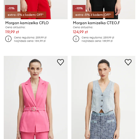
-11%
-10%
extra -5% z kodem: OFF*
extra -5% z kodem: OFF*
Morgan kamizelka CFLO
Morgan kamizelka CTEO.F
Cena aktualna:
Cena aktualna:
119,99 zł
124,99 zł
Cena regularna:
259,99 zł
Cena regularna:
259,99 zł
Najniższa cena:
134,99 zł
Najniższa cena:
139,99 zł