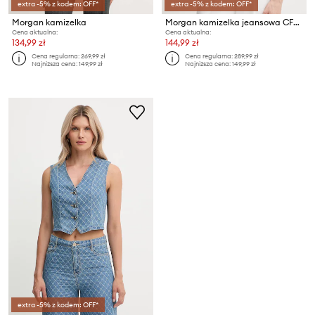
extra -5% z kodem: OFF*
extra -5% z kodem: OFF*
Morgan kamizelka
Morgan kamizelka jeansowa CFLA
Cena aktualna:
Cena aktualna:
134,99 zł
144,99 zł
Cena regularna:
269,99 zł
Cena regularna:
289,99 zł
Najniższa cena:
149,99 zł
Najniższa cena:
149,99 zł
extra -5% z kodem: OFF*