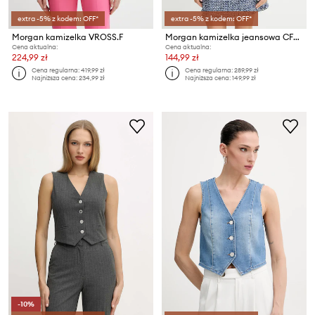
extra -5% z kodem: OFF*
extra -5% z kodem: OFF*
Morgan kamizelka VROSS.F
Morgan kamizelka jeansowa CFLA
Cena aktualna:
Cena aktualna:
224,99 zł
144,99 zł
Cena regularna:
419,99 zł
Cena regularna:
289,99 zł
Najniższa cena:
234,99 zł
Najniższa cena:
149,99 zł
-10%