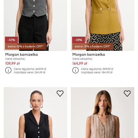
-12%
-10%
extra -5% z kodem: OFF*
extra -5% z kodem: OFF*
Morgan kamizelka
Morgan kamizelka
Cena aktualna:
Cena aktualna:
109,99 zł
164,99 zł
Cena regularna:
269,99 zł
Cena regularna:
399,99 zł
Najniższa cena:
124,99 zł
Najniższa cena:
184,99 zł