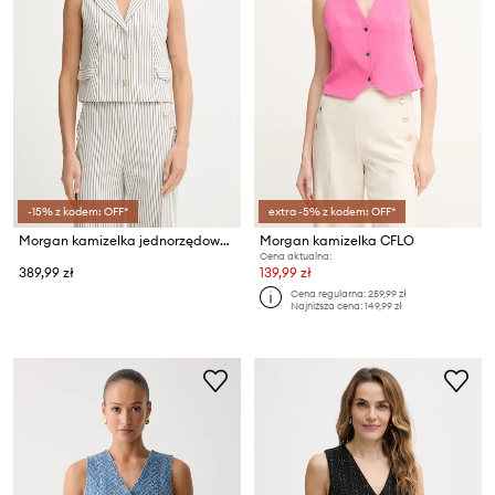
-15% z kodem: OFF*
extra -5% z kodem: OFF*
Morgan kamizelka jednorzędowa damska VSTRIPE
Morgan kamizelka CFLO
Cena aktualna:
389,99 zł
139,99 zł
Cena regularna:
259,99 zł
Najniższa cena:
149,99 zł