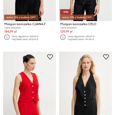
-10%
extra -5% z kodem: OFF*
extra -5% z kodem: OFF*
Morgan kamizelka CJANA.F
Morgan kamizelka CFLO
Cena aktualna:
Cena aktualna:
184,99 zł
129,99 zł
Cena regularna:
269,99 zł
Cena regularna:
259,99 zł
Najniższa cena:
202,99 zł
Najniższa cena:
144,99 zł