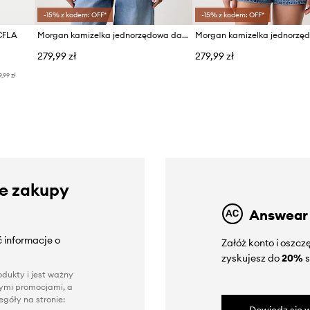
-15% z kodem: OFF*
-15% z kodem: OFF*
CFLA
Morgan kamizelka jednorzędowa damska jeansowa
279,99 zł
279,99 zł
9,99 zł
ze zakupy
Answear
 informacje o
Załóż konto i oszc
zyskujesz do
20%
s
dukty i jest ważny
nnymi promocjami, a
góły na stronie: