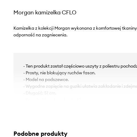
Morgan kamizelka CFLO
Kamizelka z kolekcji Morgan wykonana z komfortowej tkaniny.
odporność na zagniecenia.
- Ten produkt został częściowo uszyty z poliestru pochod
- Prosty, nie blokujący ruchów fason.
- Model na podszewce.
- Wygodne zapięcie na guziki ułatwia zakładanie i zdejm
- Długość: 51 cm.
- Szerokość pod pachami: 43 cm.
- Wymiary podane dla rozmiaru: 36.
Podobne produkty