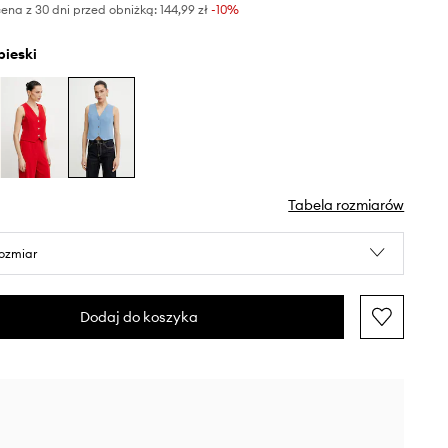
ena z 30 dni przed obniżką:
144,99 zł
 -10%
ebieski
Tabela rozmiarów
rozmiar
Dodaj do koszyka