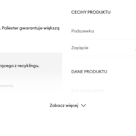
CECHY PRODUKTU
 Poliester gwarantuje większą
Podszewka
Zapięcie
zącego z recyklingu.
DANE PRODUKTU
owanie.
Kod producenta
Zobacz więcej
Kolor
Marka