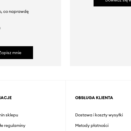
Dowiedz się w
to, co naprawdę
a
Zapisz mnie
MACJE
OBSŁUGA KLIENTA
in sklepu
Dostawa i koszty wysyłki
łe regulaminy
Metody płatności