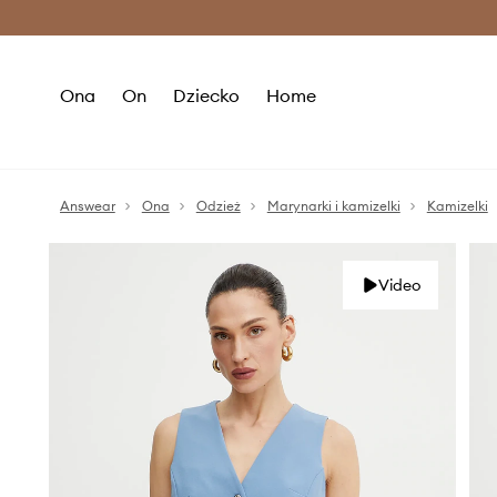
Premium Fashion Benefits >
O
Ona
On
Dziecko
Home
Answear
Ona
Odzież
Marynarki i kamizelki
Kamizelki
Video