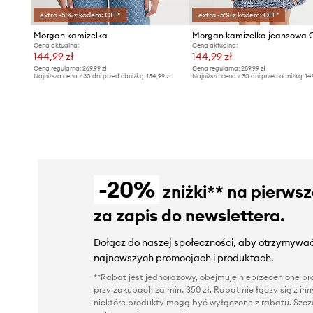
extra -5% z kodem: OFF*
extra -5% z kodem: OFF*
Morgan kamizelka
Morgan kamizelka jeansowa 
Cena aktualna:
Cena aktualna:
144,99 zł
144,99 zł
Cena regularna:
269,99 zł
Cena regularna:
289,99 zł
Najniższa cena z 30 dni przed obniżką:
154,99 zł
Najniższa cena z 30 dni przed obniżką:
14
-20%
zniżki** na pierws
za zapis do newslettera.
Dołącz do naszej społeczności, aby otrzymywać
najnowszych promocjach i produktach.
**Rabat jest jednorazowy, obejmuje nieprzecenione pro
przy zakupach za min. 350 zł. Rabat nie łączy się z i
niektóre produkty mogą być wyłączone z rabatu. Szcze