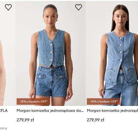
Producent
ID Produktu
-15% z kodem: OFF*
-15% z kodem: OFF*
CFLA
Morgan kamizelka jednorzędowa damska bawełniana CHAM
279,99 zł
279,99 zł
9,99 zł