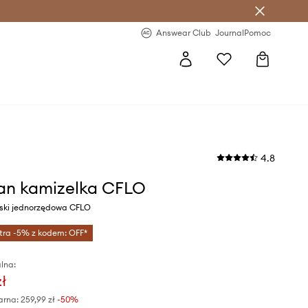
letter >
Regularne nowości >
Answear Club
Journal
Pomoc
4.8
an kamizelka CFLO
eski jednorzędowa CFLO
tra -5% z kodem: OFF*
lna:
zł
arna:
259,99 zł
-50%