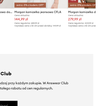
-15%
extra -5% z kodem: OFF*
extra -5% z kodem: OFF*
Morgan kamizelka jednorzędowa damska bawełniana CHAM
Morgan kamizelka jeansowa CFLA
Cena aktualna:
Cena aktualna:
144,99 zł
279,99 zł
Cena regularna:
289,99 zł
Cena regularna:
409,99 zł
Najniższa cena z 30 dni przed obniżką:
149,99 zł
Najniższa cena z 30 dni przed obniżką
 Club
zędzaj przy każdym zakupie. W Answear Club
tałego rabatu od cen regularnych.