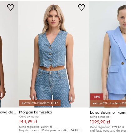
Tabela rozmiarów
-15%
extra -5% z kodem: OFF*
extra -5% z kodem: OFF*
Morgan kamizelka jednorzędowa damska jeansowa
Morgan kamizelka
Cena aktualna:
Cena aktualna:
144,99 zł
1099,90 zł
Cena regularna:
269,99 zł
Cena regularna:
2179,90 zł
Najniższa cena z 30 dni przed obniżką:
154,99 zł
Najniższa cena z 30 dni przed obniżką