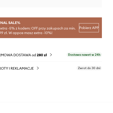
INAL SALE%
Pobierz APP
extra -5% z kodem: OFF przy zakupach za min.
99 zł. W appce masz extra -10%!
RMOWA DOSTAWA od
280 zł
Dostawa nawet w 24h
OTY I REKLAMACJE
Zwrot do 30 dni