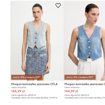
extra -5% z kodem: OFF*
extra -5% z kodem: OFF*
Morgan kamizelka jeansowa CFLA
Morgan kamizelka jeansowa 
Cena aktualna:
Cena aktualna:
144,99 zł
144,99 zł
Cena regularna:
289,99 zł
Cena regularna:
289,99 zł
Najniższa cena z 30 dni przed obniżką:
149,99 zł
Najniższa cena z 30 dni przed obniżką:
14