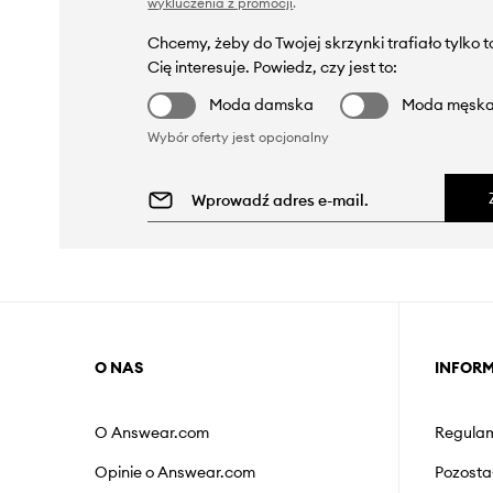
wykluczenia z promocji
.
Chcemy, żeby do Twojej skrzynki trafiało tylko 
Cię interesuje. Powiedz, czy jest to:
Moda damska
Moda męsk
Wybór oferty jest opcjonalny
O NAS
INFOR
O Answear.com
Regulam
Opinie o Answear.com
Pozosta