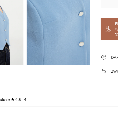
F
*
3
DA
ZWR
ukcie
4.8
4