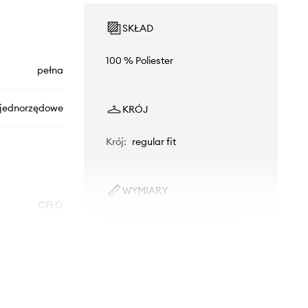
SKŁAD
100 % Poliester
pełna
jednorzędowe
KRÓJ
Krój
:
regular fit
WYMIARY
CFLO
Modelka ze zdjęcia ma 175 cm
wzrostu i ma na sobie rozmiar 36.
niebieski
Rozmiarówka standardowa
Zalecamy wybór rozmiaru, jaki nosisz
Morgan
zazwyczaj.