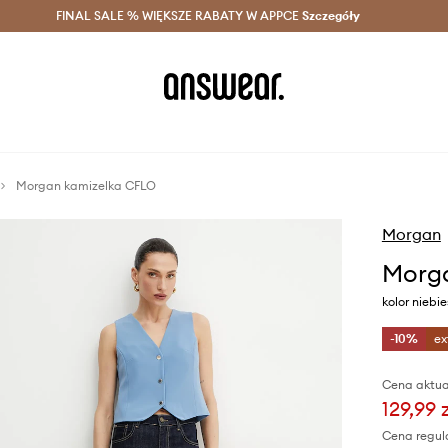
szczędzaj z Answear Club >
FINAL SALE % WIĘKSZE RABATY W APPCE
Dostawa nawet w 24h >
Szczegóły
News
Morgan kamizelka CFLO
Morgan
Morg
kolor niebi
-10%
ex
Cena aktua
129,99 
Cena regul