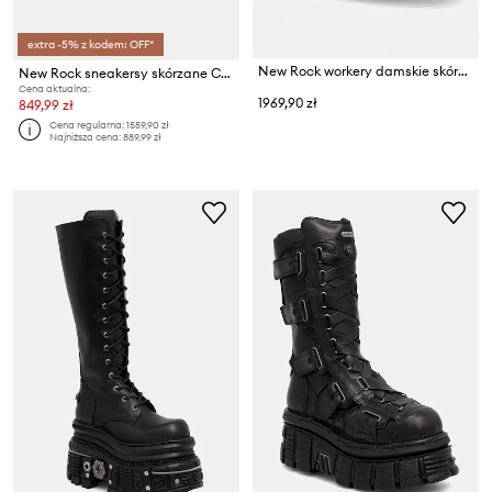
extra -5% z kodem: OFF*
New Rock workery damskie skórzane ITALI NEGRO, NOMADA NEGRO, ORIFICIO
New Rock sneakersy skórzane CRUST NEGRO NEGRO + TOWER CASCO NEGRO
Cena aktualna:
1969,90 zł
849,99 zł
Cena regularna:
1559,90 zł
Najniższa cena:
889,99 zł