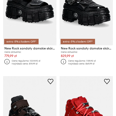
extra -5% z kodem: OFF*
extra -5% z kodem: OFF*
New Rock sandały damskie skórzane ANTIK NEGRO, ITALI NEGRO, TANK CASCO LATE
New Rock sandały damskie skórzane ITALI NEGRO, TANK CASCO NEGRO PIN LATERA
Cena aktualna:
Cena aktualna:
779,99 zł
829,99 zł
Cena regularna:
1009,90 zł
Cena regularna:
1139,90 zł
Najniższa cena:
819,99 zł
Najniższa cena:
869,99 zł