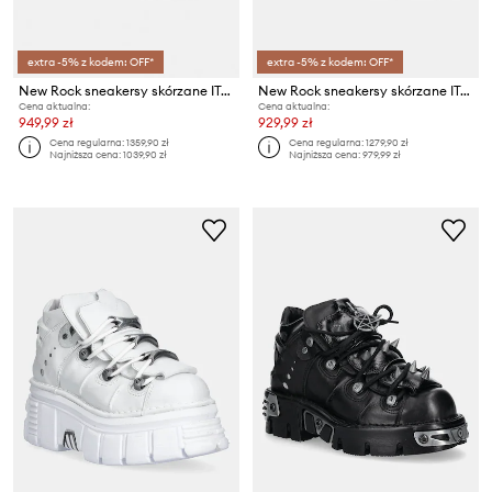
extra -5% z kodem: OFF*
extra -5% z kodem: OFF*
New Rock sneakersy skórzane ITALI NEGRO, NOMADA NEGRO
New Rock sneakersy skórzane ITALI NEGRO, TANK NE
Cena aktualna:
Cena aktualna:
949,99 zł
929,99 zł
Cena regularna:
1359,90 zł
Cena regularna:
1279,90 zł
Najniższa cena:
1039,90 zł
Najniższa cena:
979,99 zł