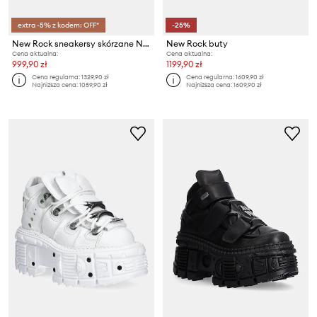
extra -5% z kodem: OFF*
-25%
New Rock sneakersy skórzane Napa Blanca, Tower Blanco E14 + Lateral
New Rock buty
Cena aktualna:
Cena aktualna:
999,90 zł
1199,90 zł
Cena regularna:
1329,90 zł
Cena regularna:
1609,90 zł
Najniższa cena:
1059,90 zł
Najniższa cena:
1609,90 zł