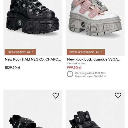
-15% z kodem: OFF*
extra -5% z kodem: OFF*
New Rock ITALI NEGRO, CHAROL, TANK NEGRO sneakersy damskie skórzane
New Rock botki damskie VEGAN BLANCO ,ECOBAR ROSA, TANK CASCO P
Cena aktualna:
1529,90 zł
999,90 zł
Cena regularna:
1399,90 zł
Najniższa cena:
1069,90 zł