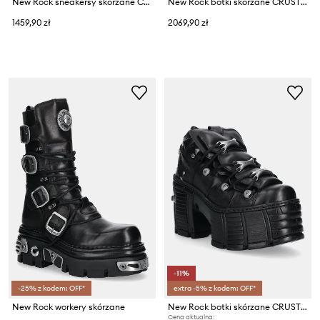
New Rock sneakersy skórzane CHAROL ARRUGADO BLANCO, NOBUCK ROSA, TANK
New Rock botki skórzane CRUST NEGRO, TOWER NEGRO E14 ACERO
1459,90 zł
2069,90 zł
-11%
-25% z kodem: OFF*
extra -5% z kodem: OFF*
New Rock workery skórzane
New Rock botki skórzane CRUST NEGRO
Cena aktualna: