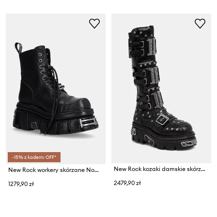
-15% z kodem: OFF*
New Rock kozaki damskie skórzane NEGRO CHAROL NEGRO REACTOR E14
New Rock workery skórzane Nomada Negro + Tower Negro Acero E14
2479,90 zł
1279,90 zł