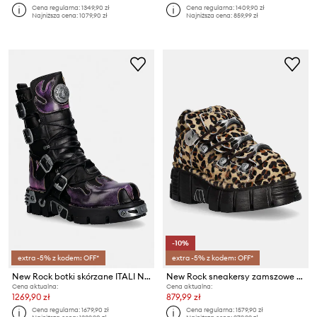
Cena regularna:
1349,90 zł
Cena regularna:
1409,90 zł
Najniższa cena:
1079,90 zł
Najniższa cena:
859,99 zł
-10%
extra -5% z kodem: OFF*
extra -5% z kodem: OFF*
New Rock botki skórzane ITALI NEGRO, PULIK FUEGO LILA, REACTOR NEGRO
New Rock sneakersy zamszowe PELO LEOPARDO PONY
Cena aktualna:
Cena aktualna:
1269,90 zł
879,99 zł
Cena regularna:
1679,90 zł
Cena regularna:
1579,90 zł