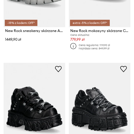
-15% z kodem: OFF*
extra -5% z kodem: OFF*
New Rock sneakersy skórzane ALASKA PERLA, ITALI NEGRO, TOWER PERLA + AC
New Rock mokasyny skórzane CRUST NEGRO, TOWER NEGRO LATERAL
Cena aktualna:
1449,90 zł
779,99 zł
Cena regularna:
1119,90 zł
Najniższa cena:
849,99 zł