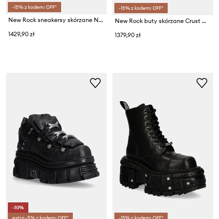
-15% z kodem: OFF*
-15% z kodem: OFF*
New Rock sneakersy skórzane NAPA BLANCA + IMPERFECT TANK BLANCO TORNILLOS
New Rock buty skórzane Crust Negro Negro + Tank Casco Negro
1429,90 zł
1379,90 zł
-10%
extra -5% z kodem: OFF*
-15% z kodem: OFF*