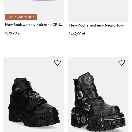
-15% z kodem: OFF*
New Rock workery skórzane CRUST NEGRO + TANK NEGRO TORNILLOS E-34
New Rock sneakersy Negro Tower + Negro Acero
1379,90 zł
1449,90 zł