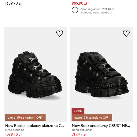
1659,90 zł
999,90 zł
Cena regularna:
1399,90 zł
Najniższa cena:
1129,90 zł
-10%
extra -5% z kodem: OFF*
extra -5% z kodem: OFF*
New Rock sneakersy skórzane CRUST NEGRO + TANK CASCO NEGRO
New Rock sneakersy CRUST NEGRO + TOWER CASCO NEGRO
Cena aktualna:
Cena aktualna:
1039,90 zł
769,99 zł