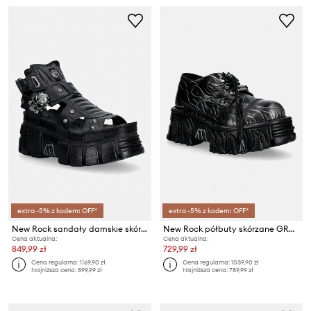
extra -5% z kodem: OFF*
extra -5% z kodem: OFF*
New Rock sandały damskie skórzane LUXOR NEGRO,TOWER NEGRO + LATERAL + ENT.
New Rock półbuty skórzane GRABADO FUEGO PULIK ACERO CRUST NEGRO
Cena aktualna:
Cena aktualna:
849,99 zł
729,99 zł
Cena regularna:
1169,90 zł
Cena regularna:
1039,90 zł
Najniższa cena:
899,99 zł
Najniższa cena:
789,99 zł