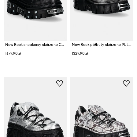
New Rock sneakersy skórzane CRUST NEGRO, REACTOR NEGRO E14 casco +
New Rock półbuty skórzane PULIK ACERO, TOWER NEGRO ACERO + lateral +
1679,90 zł
1329,90 zł