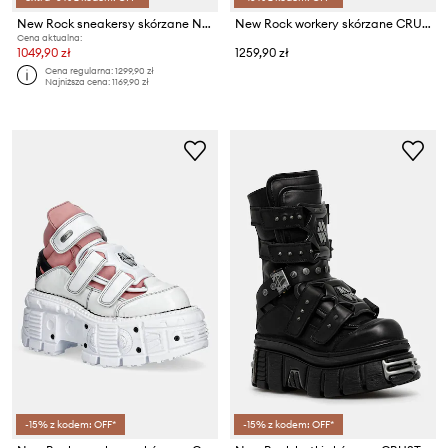
New Rock sneakersy skórzane Negro + Nomada Negro + Tower Negro Lateral E-14
New Rock workery skórzane CRUST NEGRO IMPERFECT TANK NEGRO TORNILLOS
Cena aktualna:
1049,90 zł
1259,90 zł
Cena regularna:
1299,90 zł
Najniższa cena:
1169,90 zł
-15% z kodem: OFF*
-15% z kodem: OFF*