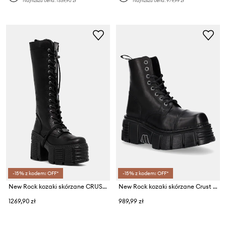
Najniższa cena:
1339,90 zł
Najniższa cena:
979,99 zł
-15% z kodem: OFF*
-15% z kodem: OFF*
New Rock kozaki skórzane CRUST NEGRO, TOWER MAX
New Rock kozaki skórzane Crust Negro, Tower Negro + Lateral
1269,90 zł
989,99 zł