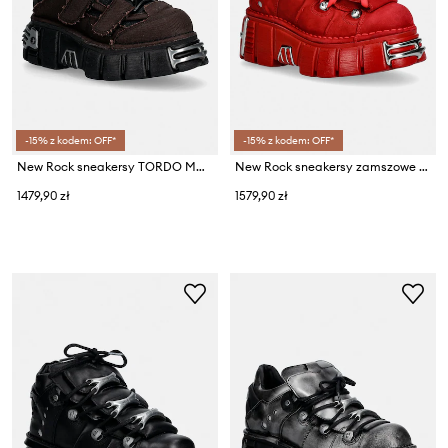
-15% z kodem: OFF*
-15% z kodem: OFF*
New Rock sneakersy TORDO MARRON, RECIPET NEGRO, TOWER NEGRO AC
New Rock sneakersy zamszowe NOBUCK ROJO, TOWER ROJO PALADIO
1479,90 zł
1579,90 zł