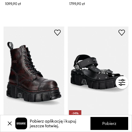
1099,90 zł
1799,90 zł
-14%
Pobierz aplikację i kupuj
New Rock workery damskie skórzane PULIK OLD ROJO
New Rock sandały na platformie damskie VEGAN NEGRO, TOWER CASCO NEGRO LATERAL
Pobierz
jeszcze łatwiej.
Cena aktualna:
1159,90 zł
819,99 zł