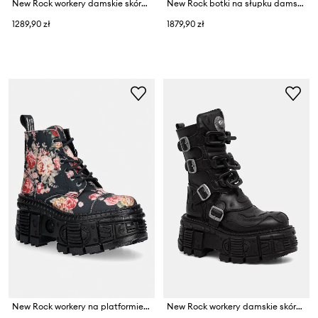
New Rock workery damskie skórzane CRUST NEGRO, TOWER NEGRO ORO VIEJO
New Rock botki na słupku damskie skórzane ITALI NEGRO, TOWER MAX + TORNILLO AD-2984
1289,90 zł
1879,90 zł
New Rock workery na platformie damskie ECO FLOR, TANK CASCO
New Rock workery damskie skórzane CRUST NEGRO, TANK NEGRO SIN HERRAJES