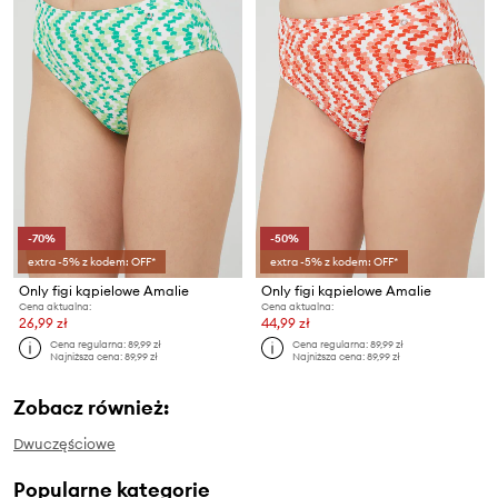
-70%
-50%
extra -5% z kodem: OFF*
extra -5% z kodem: OFF*
Only figi kąpielowe Amalie
Only figi kąpielowe Amalie
Cena aktualna:
Cena aktualna:
26,99 zł
44,99 zł
Cena regularna:
89,99 zł
Cena regularna:
89,99 zł
Najniższa cena:
89,99 zł
Najniższa cena:
89,99 zł
Zobacz również:
Dwuczęściowe
Popularne kategorie