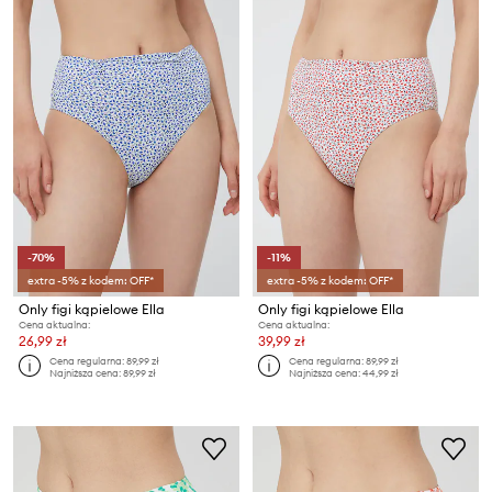
-70%
-11%
extra -5% z kodem: OFF*
extra -5% z kodem: OFF*
Only figi kąpielowe Ella
Only figi kąpielowe Ella
Cena aktualna:
Cena aktualna:
26,99 zł
39,99 zł
Cena regularna:
89,99 zł
Cena regularna:
89,99 zł
Najniższa cena:
89,99 zł
Najniższa cena:
44,99 zł