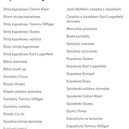
Strój kąpielowy Calvin Klein
Jack Wolfskin czapka z daszkiem
Etam stroje kąpielowe
Czapka z daszkiem Karl Lagerfeld
damska
Strój kąpielowy Tommy Hilfiger
Narzutka plażowa
Strój kąpielowy Guess
Białe sandały
Strój kąpielowy adidas
Sandały beżowe
Roxy stroje kąpielowe
Sandały rzymianki
Strój kąpielowy Karl Lagerfeld
Kapelusz Guess
Bikini damskie
Kapelusz Karl Lagerfeld
Bikini push up
Kapelusz Kangol
Sandaly Crocs
Kapelusz Roxy
Klapki Guess
Spodenki adidas damskie
Klapki adidas damskie
Spodenki Calvin Klein
Sandały Tommy Hilfiger
Spodenki Guess
Sandały adidas
Szorty Pinko
Klapki Liu Jo
Espadryle na koturnie
Spodnie letnie damskie
Espadryle Tommy Hilfiger
Sukienki letnie