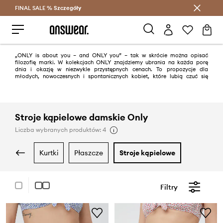
FINAL SALE %
Szczegóły
Oszczędzaj z Answear Club >
„ONLY is about you – and ONLY you” – tak w skrócie można opisać
filozofię marki. W kolekcjach ONLY znajdziemy ubrania na każda porę
dnia i okazję w niezwykle przystępnych cenach. To propozycje dla
młodych, nowoczesnych i spontanicznych kobiet, które lubią czuć się
dobrze w swojej skórze i chcą wyglądać modnie niezależnie od sytuacji.
Stroje kąpielowe damskie Only
Liczba wybranych produktów: 4
kurtki
płaszcze
stroje kąpielowe
Filtry