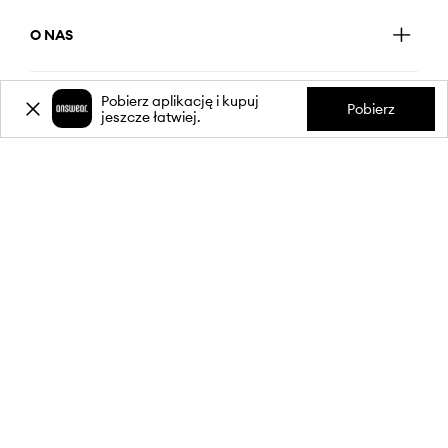
O NAS
Pobierz aplikację i kupuj
INFORMACJE
Pobierz
jeszcze łatwiej.
OBSŁUGA KLIENTA
APLIKACJA MOBILNA
OBSERWUJ NAS NA: