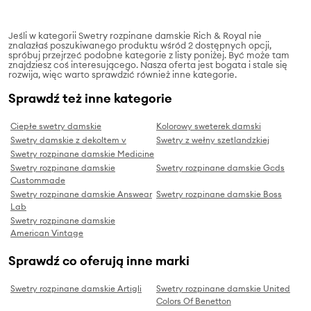
Jeśli w kategorii Swetry rozpinane damskie Rich & Royal nie
znalazłaś poszukiwanego produktu wśród 2 dostępnych opcji,
spróbuj przejrzeć podobne kategorie z listy poniżej. Być może tam
znajdziesz coś interesującego. Nasza oferta jest bogata i stale się
rozwija, więc warto sprawdzić również inne kategorie.
Sprawdź też inne kategorie
Ciepłe swetry damskie
Kolorowy sweterek damski
Swetry damskie z dekoltem v
Swetry z wełny szetlandzkiej
Swetry rozpinane damskie Medicine
Swetry rozpinane damskie
Swetry rozpinane damskie Gcds
Custommade
Swetry rozpinane damskie Answear
Swetry rozpinane damskie Boss
Lab
Swetry rozpinane damskie
American Vintage
Sprawdź co oferują inne marki
Swetry rozpinane damskie Artigli
Swetry rozpinane damskie United
Colors Of Benetton