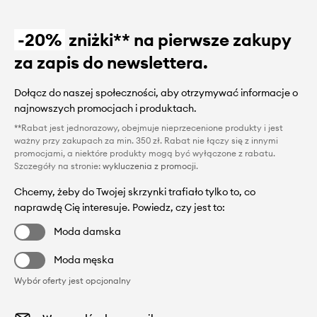
-20%
zniżki** na pierwsze zakupy
za zapis do newslettera.
Dołącz do naszej społeczności, aby otrzymywać informacje o
najnowszych promocjach i produktach.
**Rabat jest jednorazowy, obejmuje nieprzecenione produkty i jest
ważny przy zakupach za min. 350 zł. Rabat nie łączy się z innymi
promocjami, a niektóre produkty mogą być wyłączone z rabatu.
Szczegóły na stronie:
wykluczenia z promocji
.
Chcemy, żeby do Twojej skrzynki trafiało tylko to, co
naprawdę Cię interesuje. Powiedz, czy jest to:
Moda damska
Moda męska
Wybór oferty jest opcjonalny