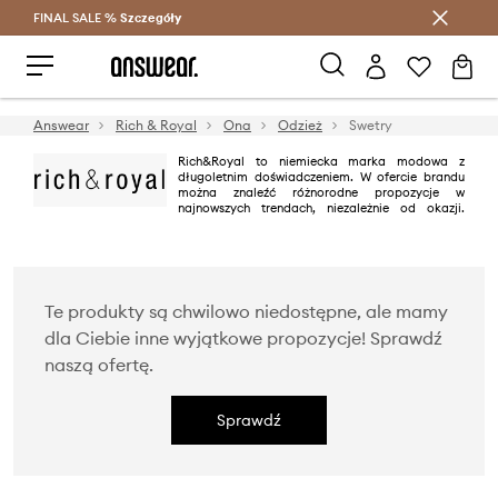
FINAL SALE %
Szczegóły
Oszczędzaj z Answear Club >
Answear
Rich & Royal
Ona
Odzież
Swetry
Rich&Royal to niemiecka marka modowa z
długoletnim doświadczeniem. W ofercie brandu
można znaleźć różnorodne propozycje w
najnowszych trendach, niezależnie od okazji.
Projekty marki wyróżniają się ciekawym wzornictwem i doskonałą
jakością. Rich&Royal kładzie również nacisk na odpowiedzialne
korzystanie z zasobów, przyjazne dla środowiska procesy i uczciwe
warunki pracy. Wszystkie podejmowane decyzje przez Rich&Royal
składają się na sukces marki i zaufanie klientów.
Te produkty są chwilowo niedostępne, ale mamy
dla Ciebie inne wyjątkowe propozycje! Sprawdź
naszą ofertę.
Sprawdź