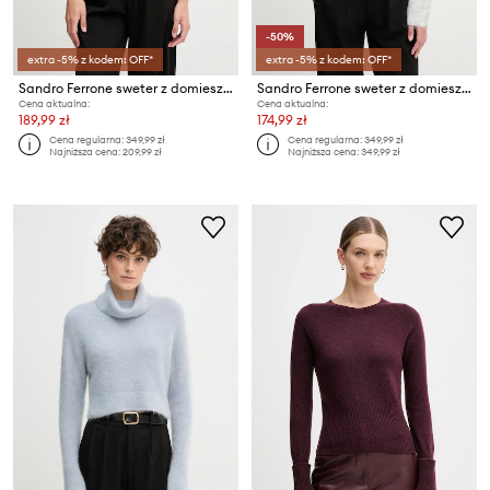
-50%
extra -5% z kodem: OFF*
extra -5% z kodem: OFF*
Sandro Ferrone sweter z domieszką wełny
Sandro Ferrone sweter z domieszką wełny
Cena aktualna:
Cena aktualna:
189,99 zł
174,99 zł
Cena regularna:
349,99 zł
Cena regularna:
349,99 zł
Najniższa cena:
209,99 zł
Najniższa cena:
349,99 zł