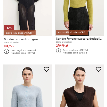
-10%
extra -5% z kodem: OFF*
extra -5% z kodem: OFF*
Sandro Ferrone sweter z dodatkiem alpaki
Sandro Ferrone kardigan
Cena aktualna:
Cena aktualna:
279,99 zł
134,99 zł
Cena regularna:
539,99 zł
Cena regularna:
359,99 zł
Najniższa cena:
309,99 zł
Najniższa cena:
149,99 zł