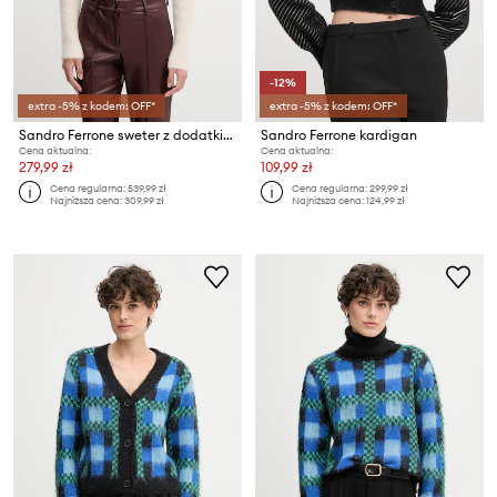
-12%
extra -5% z kodem: OFF*
extra -5% z kodem: OFF*
Sandro Ferrone sweter z dodatkiem alpaki
Sandro Ferrone kardigan
Cena aktualna:
Cena aktualna:
279,99 zł
109,99 zł
Cena regularna:
539,99 zł
Cena regularna:
299,99 zł
Najniższa cena:
309,99 zł
Najniższa cena:
124,99 zł