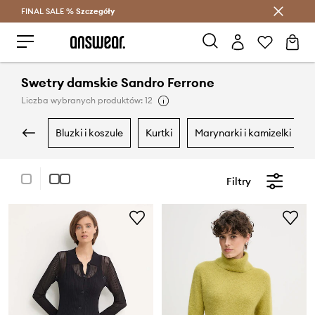
FINAL SALE %
Szczegóły
Oszczędzaj z Answear Club >
Swetry damskie Sandro Ferrone
Liczba wybranych produktów: 12
bluzki i koszule
kurtki
marynarki i kamizelki
Filtry