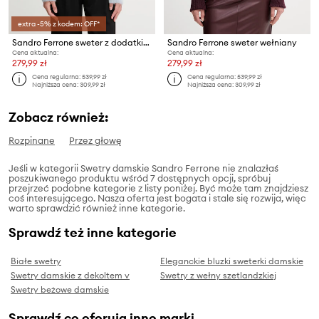
extra -5% z kodem: OFF*
Sandro Ferrone sweter z dodatkiem alpaki
Sandro Ferrone sweter wełniany
Cena aktualna:
Cena aktualna:
279,99 zł
279,99 zł
Cena regularna:
539,99 zł
Cena regularna:
539,99 zł
Najniższa cena:
309,99 zł
Najniższa cena:
309,99 zł
Zobacz również:
Rozpinane
Przez głowę
Jeśli w kategorii Swetry damskie Sandro Ferrone nie znalazłaś
poszukiwanego produktu wśród 7 dostępnych opcji, spróbuj
przejrzeć podobne kategorie z listy poniżej. Być może tam znajdziesz
coś interesującego. Nasza oferta jest bogata i stale się rozwija, więc
warto sprawdzić również inne kategorie.
Sprawdź też inne kategorie
Białe swetry
Eleganckie bluzki sweterki damskie
Swetry damskie z dekoltem v
Swetry z wełny szetlandzkiej
Swetry beżowe damskie
Sprawdź co oferują inne marki