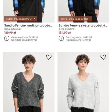
extra -5% z kodem: OFF*
extra -5% z kodem: OFF*
Sandro Ferrone kardigan z dodatkiem wełny
Sandro Ferrone sweter z dodatkiem wełny
Cena aktualna:
Cena aktualna:
189,99 zł
154,99 zł
Cena regularna:
349,99 zł
Cena regularna:
339,99 zł
Najniższa cena:
209,99 zł
Najniższa cena:
169,99 zł