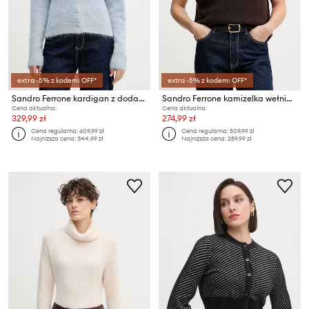
extra -5% z kodem: OFF*
extra -5% z kodem: OFF*
Sandro Ferrone kardigan z dodatkiem alpaki
Sandro Ferrone kamizelka wełniana
Cena aktualna:
Cena aktualna:
329,99 zł
274,99 zł
Cena regularna:
609,99 zł
Cena regularna:
509,99 zł
Najniższa cena:
344,99 zł
Najniższa cena:
289,99 zł