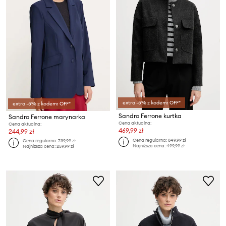
extra -5% z kodem: OFF*
extra -5% z kodem: OFF*
Sandro Ferrone kurtka
Sandro Ferrone marynarka
Cena aktualna:
Cena aktualna:
469,99 zł
244,99 zł
Cena regularna:
849,99 zł
Cena regularna:
739,99 zł
Najniższa cena:
499,99 zł
Najniższa cena:
259,99 zł