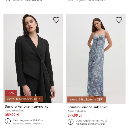
Najniższa cena:
419,99 zł
Najniższa cena:
284,99 zł
-10%
extra -5% z kodem: OFF*
extra -5% z kodem: OFF*
Sandro Ferrone marynarka
Sandro Ferrone sukienka
Cena aktualna:
Cena aktualna:
359,99 zł
379,99 zł
Cena regularna:
1119,90 zł
Cena regularna:
1339,90 zł
Najniższa cena:
399,99 zł
Najniższa cena:
399,99 zł