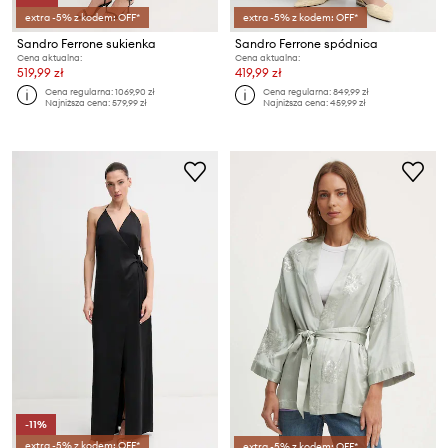
extra -5% z kodem: OFF*
extra -5% z kodem: OFF*
Sandro Ferrone sukienka
Sandro Ferrone spódnica
Cena aktualna:
Cena aktualna:
519,99 zł
419,99 zł
Cena regularna:
1069,90 zł
Cena regularna:
849,99 zł
Najniższa cena:
579,99 zł
Najniższa cena:
459,99 zł
-11%
extra -5% z kodem: OFF*
extra -5% z kodem: OFF*