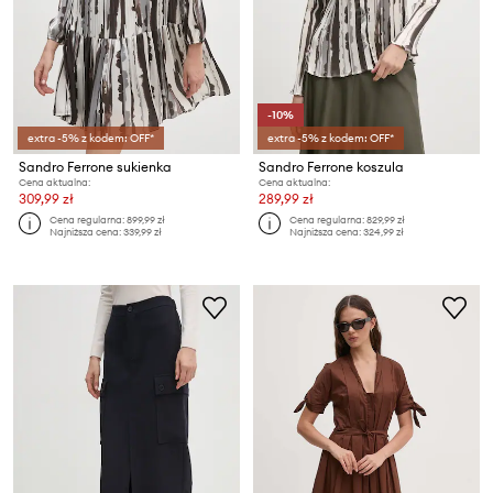
-10%
extra -5% z kodem: OFF*
extra -5% z kodem: OFF*
Sandro Ferrone sukienka
Sandro Ferrone koszula
Cena aktualna:
Cena aktualna:
309,99 zł
289,99 zł
Cena regularna:
899,99 zł
Cena regularna:
829,99 zł
Najniższa cena:
339,99 zł
Najniższa cena:
324,99 zł