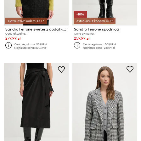
-10%
extra -5% z kodem: OFF*
extra -5% z kodem: OFF*
Sandro Ferrone sweter z dodatkiem alpaki
Sandro Ferrone spódnica
Cena aktualna:
Cena aktualna:
279,99 zł
259,99 zł
Cena regularna:
539,99 zł
Cena regularna:
509,99 zł
Najniższa cena:
309,99 zł
Najniższa cena:
289,99 zł