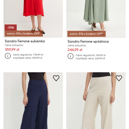
-10%
extra -5% z kodem: OFF*
extra -5% z kodem: OFF*
Sandro Ferrone sukienka
Sandro Ferrone spódnica
Cena aktualna:
Cena aktualna:
359,99 zł
244,99 zł
Cena regularna:
739,99 zł
Cena regularna:
769,99 zł
Najniższa cena:
399,99 zł
Najniższa cena:
269,99 zł