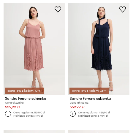
extra -5% z kodem: OFF*
extra -5% z kodem: OFF*
Sandro Ferrone sukienka
Sandro Ferrone sukienka
Cena aktualna:
Cena aktualna:
559,99 zł
559,99 zł
Cena regularna:
1129,90 zł
Cena regularna:
1129,90 zł
Najniższa cena:
619,99 zł
Najniższa cena:
619,99 zł