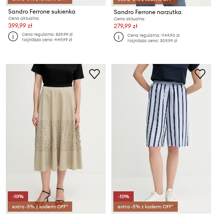
Sandro Ferrone sukienka
Sandro Ferrone narzutka
Cena aktualna:
Cena aktualna:
399,99 zł
279,99 zł
Cena regularna:
829,99 zł
Cena regularna:
1149,90 zł
Najniższa cena:
449,99 zł
Najniższa cena:
309,99 zł
-10%
-10%
extra -5% z kodem: OFF*
extra -5% z kodem: OFF*