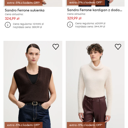
extra -5% z kodem: OFF*
extra -5% z kodem: OFF*
Sandro Ferrone kardigan z dodatkiem alpaki
Sandro Ferrone sukienka
Cena aktualna:
Cena aktualna:
329,99 zł
324,99 zł
Cena regularna:
609,99 zł
Cena regularna:
1019,90 zł
Najniższa cena:
344,99 zł
Najniższa cena:
359,99 zł
extra -5% z kodem: OFF*
extra -5% z kodem: OFF*