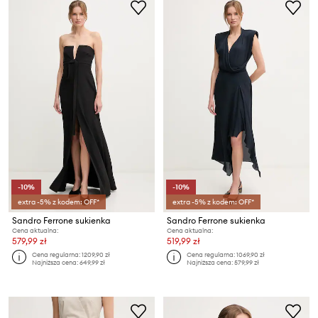
-10%
-10%
extra -5% z kodem: OFF*
extra -5% z kodem: OFF*
Sandro Ferrone sukienka
Sandro Ferrone sukienka
Cena aktualna:
Cena aktualna:
579,99 zł
519,99 zł
Cena regularna:
1209,90 zł
Cena regularna:
1069,90 zł
Najniższa cena:
649,99 zł
Najniższa cena:
579,99 zł