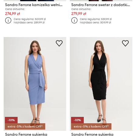
Sandro Ferrone kamizelka wełniana
Sandro Ferrone sweter z dodatkiem alpaki
Cena aktualna:
Cena aktualna:
274,99 zł
279,99 zł
Cena regularna:
509,99 zł
Cena regularna:
539,99 zł
Najniższa cena:
289,99 zł
Najniższa cena:
309,99 zł
-10%
-10%
extra -5% z kodem: OFF*
extra -5% z kodem: OFF*
Sandro Ferrone sukienka
Sandro Ferrone sukienka