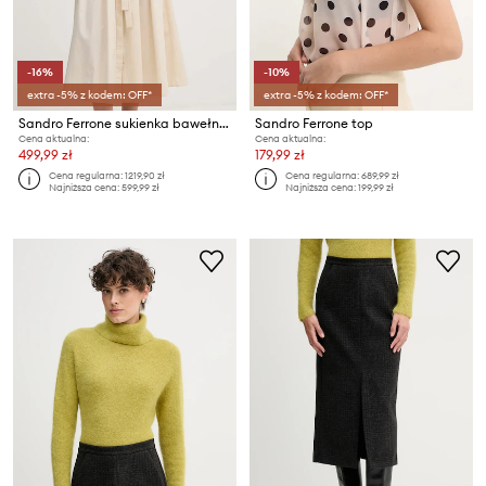
-16%
-10%
extra -5% z kodem: OFF*
extra -5% z kodem: OFF*
Sandro Ferrone sukienka bawełniana
Sandro Ferrone top
Cena aktualna:
Cena aktualna:
499,99 zł
179,99 zł
Cena regularna:
1219,90 zł
Cena regularna:
689,99 zł
Najniższa cena:
599,99 zł
Najniższa cena:
199,99 zł