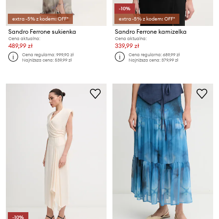
-10%
extra -5% z kodem: OFF*
extra -5% z kodem: OFF*
Sandro Ferrone sukienka
Sandro Ferrone kamizelka
Cena aktualna:
Cena aktualna:
489,99 zł
339,99 zł
Cena regularna:
999,90 zł
Cena regularna:
689,99 zł
Najniższa cena:
539,99 zł
Najniższa cena:
379,99 zł
-10%