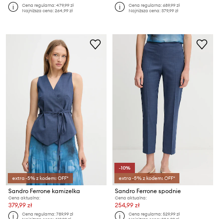
Cena regularna:
479,99 zł
Cena regularna:
689,99 zł
Najniższa cena:
264,99 zł
Najniższa cena:
379,99 zł
-10%
extra -5% z kodem: OFF*
extra -5% z kodem: OFF*
Sandro Ferrone kamizelka
Sandro Ferrone spodnie
Cena aktualna:
Cena aktualna:
379,99 zł
254,99 zł
Cena regularna:
789,99 zł
Cena regularna:
529,99 zł