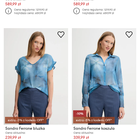
589,99 zł
589,99 zł
Cena regularna:
1219,90 zł
Cena regularna:
1219,90 zł
Najniższa cena:
659,99 zł
Najniższa cena:
659,99 zł
-10%
extra -5% z kodem: OFF*
extra -5% z kodem: OFF*
Sandro Ferrone bluzka
Sandro Ferrone koszula
Cena aktualna:
Cena aktualna:
239,99 zł
339,99 zł