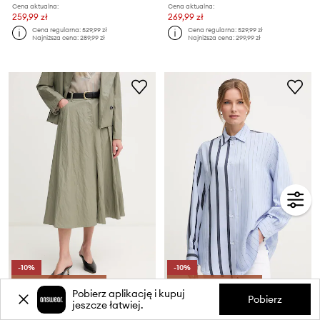
Cena aktualna:
Cena aktualna:
259,99 zł
269,99 zł
Cena regularna:
529,99 zł
Cena regularna:
529,99 zł
Najniższa cena:
289,99 zł
Najniższa cena:
299,99 zł
-10%
-10%
extra -5% z kodem: OFF*
extra -5% z kodem: OFF*
Pobierz aplikację i kupuj
Pobierz
Sandro Ferrone spódnica
Sandro Ferrone koszula
jeszcze łatwiej.
Cena aktualna:
Cena aktualna: