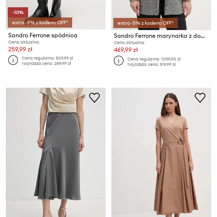
-10%
extra -5% z kodem: OFF*
extra -5% z kodem: OFF*
Sandro Ferrone spódnica
Sandro Ferrone marynarka z domieszką wełny
Cena aktualna:
Cena aktualna:
259,99 zł
469,99 zł
Cena regularna:
509,99 zł
Cena regularna:
1059,90 zł
Najniższa cena:
289,99 zł
Najniższa cena:
519,99 zł