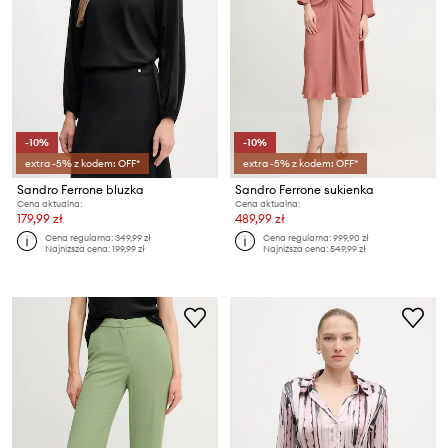
-10%
-10%
extra -5% z kodem: OFF*
extra -5% z kodem: OFF*
Sandro Ferrone bluzka
Sandro Ferrone sukienka
Cena aktualna:
Cena aktualna:
179,99 zł
489,99 zł
Cena regularna:
349,99 zł
Cena regularna:
999,90 zł
Najniższa cena:
199,99 zł
Najniższa cena:
549,99 zł