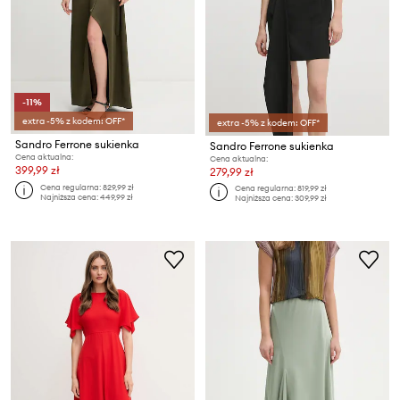
-11%
extra -5% z kodem: OFF*
extra -5% z kodem: OFF*
Sandro Ferrone sukienka
Sandro Ferrone sukienka
Cena aktualna:
Cena aktualna:
399,99 zł
279,99 zł
Cena regularna:
829,99 zł
Cena regularna:
819,99 zł
Najniższa cena:
449,99 zł
Najniższa cena:
309,99 zł