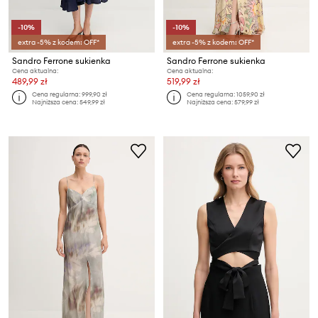
-10%
-10%
extra -5% z kodem: OFF*
extra -5% z kodem: OFF*
Sandro Ferrone sukienka
Sandro Ferrone sukienka
Cena aktualna:
Cena aktualna:
489,99 zł
519,99 zł
Cena regularna:
999,90 zł
Cena regularna:
1059,90 zł
Najniższa cena:
549,99 zł
Najniższa cena:
579,99 zł