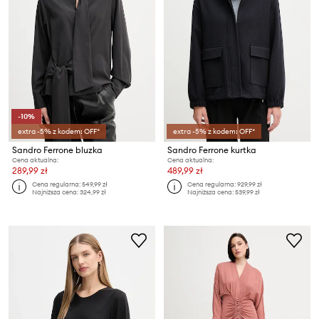
-10%
extra -5% z kodem: OFF*
extra -5% z kodem: OFF*
Sandro Ferrone bluzka
Sandro Ferrone kurtka
Cena aktualna:
Cena aktualna:
289,99 zł
489,99 zł
Cena regularna:
549,99 zł
Cena regularna:
929,99 zł
Najniższa cena:
324,99 zł
Najniższa cena:
539,99 zł