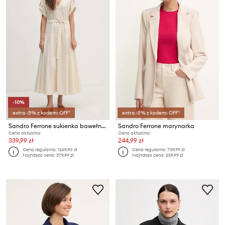
-10%
extra -5% z kodem: OFF*
extra -5% z kodem: OFF*
Sandro Ferrone sukienka bawełniana
Sandro Ferrone marynarka
Cena aktualna:
Cena aktualna:
339,99 zł
244,99 zł
Cena regularna:
1269,90 zł
Cena regularna:
739,99 zł
Najniższa cena:
379,99 zł
Najniższa cena:
259,99 zł