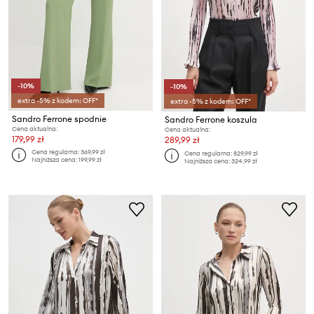
-10%
-10%
extra -5% z kodem: OFF*
extra -5% z kodem: OFF*
Sandro Ferrone spodnie
Sandro Ferrone koszula
Cena aktualna:
Cena aktualna:
179,99 zł
289,99 zł
Cena regularna:
369,99 zł
Cena regularna:
829,99 zł
Najniższa cena:
199,99 zł
Najniższa cena:
324,99 zł