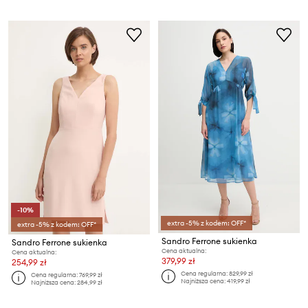
-10%
extra -5% z kodem: OFF*
extra -5% z kodem: OFF*
Sandro Ferrone sukienka
Sandro Ferrone sukienka
Cena aktualna:
Cena aktualna:
379,99 zł
254,99 zł
Cena regularna:
829,99 zł
Cena regularna:
769,99 zł
Najniższa cena:
419,99 zł
Najniższa cena:
284,99 zł