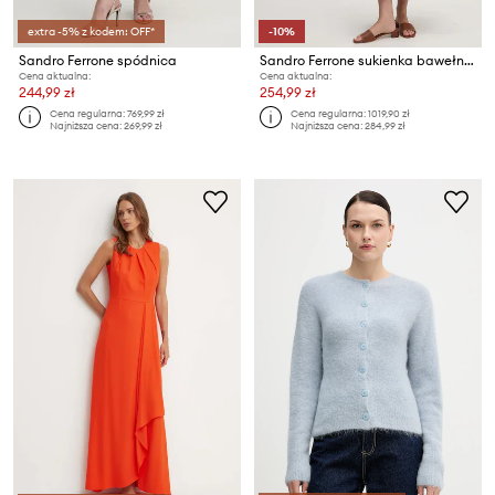
extra -5% z kodem: OFF*
-10%
Sandro Ferrone spódnica
Sandro Ferrone sukienka bawełniana
Cena aktualna:
Cena aktualna:
244,99 zł
254,99 zł
Cena regularna:
769,99 zł
Cena regularna:
1019,90 zł
Najniższa cena:
269,99 zł
Najniższa cena:
284,99 zł