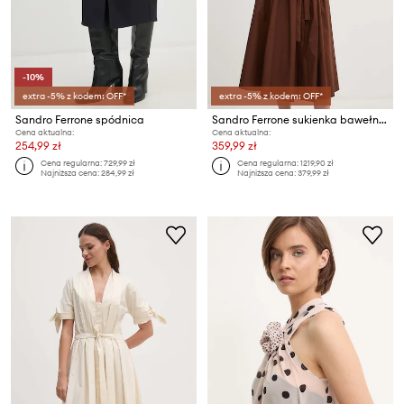
-10%
extra -5% z kodem: OFF*
extra -5% z kodem: OFF*
Sandro Ferrone spódnica
Sandro Ferrone sukienka bawełniana
Cena aktualna:
Cena aktualna:
254,99 zł
359,99 zł
Cena regularna:
729,99 zł
Cena regularna:
1219,90 zł
Najniższa cena:
284,99 zł
Najniższa cena:
379,99 zł