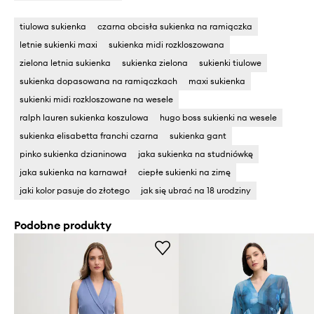
tiulowa sukienka
czarna obcisła sukienka na ramiączka
letnie sukienki maxi
sukienka midi rozkloszowana
zielona letnia sukienka
sukienka zielona
sukienki tiulowe
sukienka dopasowana na ramiączkach
maxi sukienka
sukienki midi rozkloszowane na wesele
ralph lauren sukienka koszulowa
hugo boss sukienki na wesele
sukienka elisabetta franchi czarna
sukienka gant
pinko sukienka dzianinowa
jaka sukienka na studniówkę
jaka sukienka na karnawał
ciepłe sukienki na zimę
jaki kolor pasuje do złotego
jak się ubrać na 18 urodziny
Podobne produkty