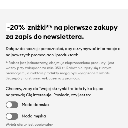
-20%
zniżki** na pierwsze zakupy
za zapis do newslettera.
Dołącz do naszej społeczności, aby otrzymywać informacje o
najnowszych promocjach i produktach.
**Rabat jest jednorazowy, obejmuje nieprzecenione produkty i jest
ważny przy zakupach za min. 350 zł. Rabat nie łączy się z innymi
promocjami, a niektóre produkty mogą być wyłączone z rabatu.
Szczegóły na stronie:
wykluczenia z promocji
.
Chcemy, żeby do Twojej skrzynki trafiało tylko to, co
naprawdę Cię interesuje. Powiedz, czy jest to:
Moda damska
Moda męska
Wybór oferty jest opcjonalny