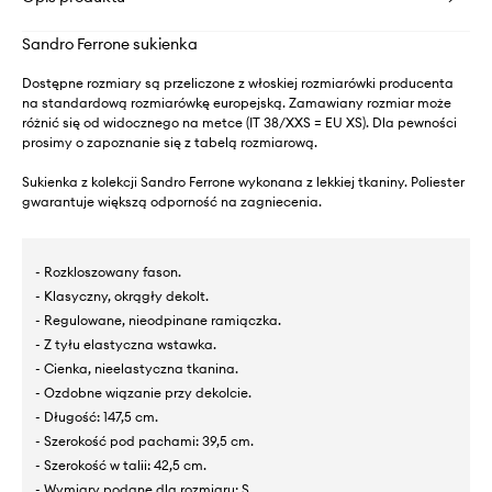
Sandro Ferrone sukienka
Dostępne rozmiary są przeliczone z włoskiej rozmiarówki producenta
na standardową rozmiarówkę europejską. Zamawiany rozmiar może
różnić się od widocznego na metce (IT 38/XXS = EU XS). Dla pewności
prosimy o zapoznanie się z tabelą rozmiarową.
Sukienka z kolekcji Sandro Ferrone wykonana z lekkiej tkaniny. Poliester
gwarantuje większą odporność na zagniecenia.
- Rozkloszowany fason.
- Klasyczny, okrągły dekolt.
- Regulowane, nieodpinane ramiączka.
- Z tyłu elastyczna wstawka.
- Cienka, nieelastyczna tkanina.
- Ozdobne wiązanie przy dekolcie.
- Długość: 147,5 cm.
- Szerokość pod pachami: 39,5 cm.
- Szerokość w talii: 42,5 cm.
- Wymiary podane dla rozmiaru: S.