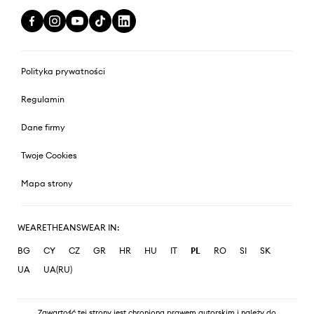
Polityka prywatności
Regulamin
Dane firmy
Twoje Cookies
Mapa strony
WEARETHEANSWEAR IN:
BG
CY
CZ
GR
HR
HU
IT
PL
RO
SI
SK
UA
UA(RU)
Zawartość tej strony jest chroniona prawem autorskim i należy do