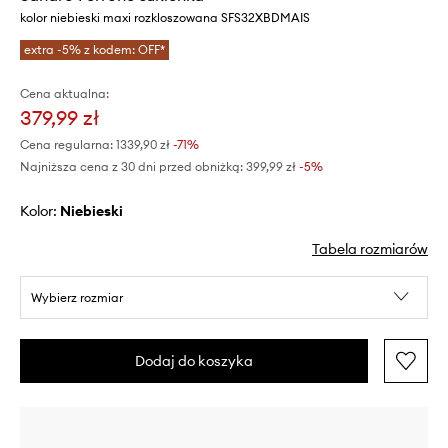
kolor niebieski maxi rozkloszowana SFS32XBDMAIS
extra -5% z kodem: OFF*
Cena aktualna:
379,99 zł
Cena regularna:
1339,90 zł
-71%
Najniższa cena z 30 dni przed obniżką:
399,99 zł
 -5%
Kolor:
niebieski
Tabela rozmiarów
Wybierz rozmiar
Dodaj do koszyka