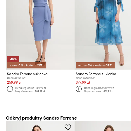
-10%
extra -5% z kodem: OFF*
extra -5% z kodem: OFF*
Sandro Ferrone sukienka
Sandro Ferrone sukienka
Cena aktualna:
Cena aktualna:
259,99 zł
379,99 zł
Cena regularna:
529,99 zł
Cena regularna:
829,99 zł
Najniższa cena:
289,99 zł
Najniższa cena:
419,99 zł
Odkryj produkty Sandro Ferrone