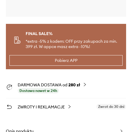
FINAL SALE%
*extra -5% z kodem: OFF przy zakupach za min.
399 zł. W appce masz extra -10%!
Pobierz APP
DARMOWA DOSTAWA od
280 zł
Dostawa nawet w 24h
ZWROTY I REKLAMACJE
Zwrot do 30 dni
Opis produktu