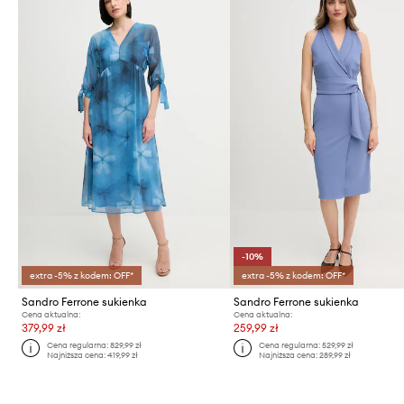
-10%
extra -5% z kodem: OFF*
extra -5% z kodem: OFF*
Sandro Ferrone sukienka
Sandro Ferrone sukienka
Cena aktualna:
Cena aktualna:
379,99 zł
259,99 zł
Cena regularna:
829,99 zł
Cena regularna:
529,99 zł
Najniższa cena:
419,99 zł
Najniższa cena:
289,99 zł