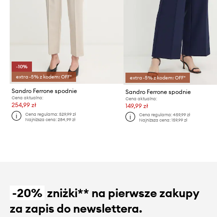
-10%
extra -5% z kodem: OFF*
extra -5% z kodem: OFF*
Sandro Ferrone spodnie
Sandro Ferrone spodnie
Cena aktualna:
Cena aktualna:
254,99 zł
149,99 zł
Cena regularna:
529,99 zł
Cena regularna:
459,99 zł
Najniższa cena:
284,99 zł
Najniższa cena:
159,99 zł
-20%
zniżki** na pierwsze zakupy
za zapis do newslettera.