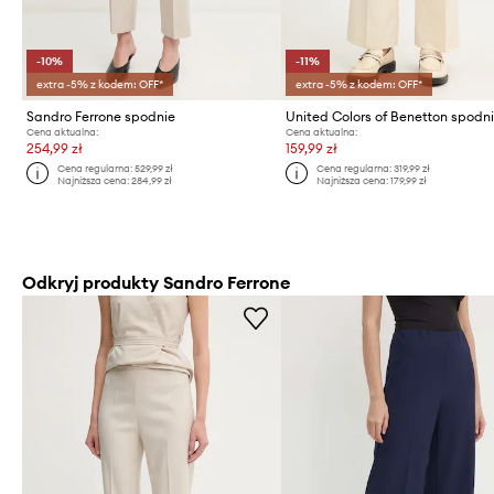
-10%
-11%
extra -5% z kodem: OFF*
extra -5% z kodem: OFF*
Sandro Ferrone spodnie
United Colors of Benetton spodn
Cena aktualna:
Cena aktualna:
254,99 zł
159,99 zł
Cena regularna:
529,99 zł
Cena regularna:
319,99 zł
Najniższa cena:
284,99 zł
Najniższa cena:
179,99 zł
Odkryj produkty Sandro Ferrone