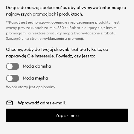
Dołącz do naszej społeczności, aby otrzymywać informacje o
najnowszych promocjach i produktach.
**Rabat jest jednorazowy, obejmuje nieprzecenione produkty i jest
ważny przy zakupach za min. 350 zł. Rabat nie łączy się z innymi
promocjami, a niektóre produkty mogą być wyłączone z rabatu.
Szczegóły na stronie:
wykluczenia z promocji
.
Chcemy, żeby do Twojej skrzynki trafiało tylko to, co
naprawdę Cię interesuje. Powiedz, czy jest to:
Moda damska
Moda męska
Wybór oferty jest opcjonalny
Zapisz mnie