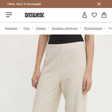
FINAL SALE %
Szczegóły
Oszczędzaj z Answear Club >
Answear
Ona
Odzież
Spodnie i legginsy
Materiałowe
Sa