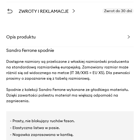
ZWROTY I REKLAMACJE
Zwrot do 30 dni
Opis produktu
Sandro Ferrone spodnie
Dostępne rozmiary są przeliczone z włoskiej rozmiarówki producenta
na standardową rozmiarówkę europejską. Zamawiany rozmiar może
różnić się od widocznego na metce (IT 38/XXS = EU XS). Dla pewności
prosimy o zapoznanie się z tabelą rozmiarową.
Spodnie z kolekcji Sandro Ferrone wykonane ze gładkiego materiału.
Dzięki zawartości poliestru materiał ma większą odporność na
zagniecenia.
- Prosty, nie blokujący ruchów fason.
- Elastyczna listwa w pasie.
- Nogawka zaprasowana w kantkę.