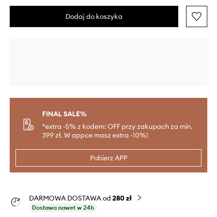
Dodaj do koszyka
FINAL SALE%
*extra -5% z kodem: OFF przy zakupach za min.
399 zł. W appce masz extra -10%!
Pobierz APP
DARMOWA DOSTAWA od
280 zł
Dostawa nawet w 24h