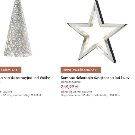
z kodem: OFF*
extra -5% z kodem: OFF*
oinka dekoracyjna led Weihn
Sompex dekoracja świąteczna led Lucy
:
Cena aktualna:
249,99 zł
a:
229,99 zł
Cena regularna:
339,99 zł
 z 30 dni przed obniżką:
229,99 zł
Najniższa cena z 30 dni przed obniżką:
259,99 zł