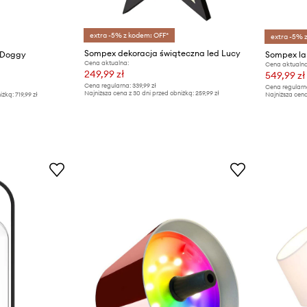
extra -5% z kodem: OFF*
extra -5% 
Sompex dekoracja świąteczna led Lucy
 Doggy
Cena aktualna:
Cena aktualna
249,99 zł
549,99 zł
Cena regularna:
339,99 zł
Cena regularn
Najniższa cena z 30 dni przed obniżką:
259,99 zł
iżką:
719,99 zł
Najniższa cena