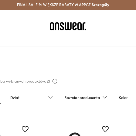
szczędzaj z Answear Club >
FINAL SALE % WIĘKSZE RABATY W APPCE
Dostawa nawet w 24h >
Szczegóły
News
zba wybranych produktów: 21
Dział
Rozmiar producenta
Kolor