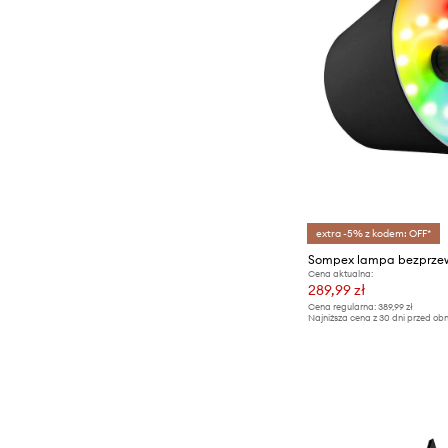
extra -5% z kodem: OFF*
Cena aktualna:
289,99 zł
Cena regularna:
389,99 zł
Najniższa cena z 30 dni przed obn