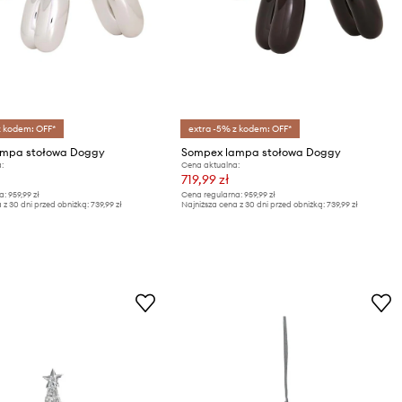
z kodem: OFF*
extra -5% z kodem: OFF*
ampa stołowa Doggy
Sompex lampa stołowa Doggy
:
Cena aktualna:
719,99 zł
a:
959,99 zł
Cena regularna:
959,99 zł
 z 30 dni przed obniżką:
739,99 zł
Najniższa cena z 30 dni przed obniżką:
739,99 zł