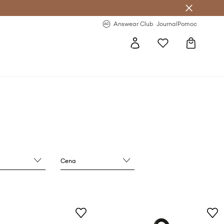
letter >
Regularne nowości >
Answear Club
Journal
Pomoc
Cena