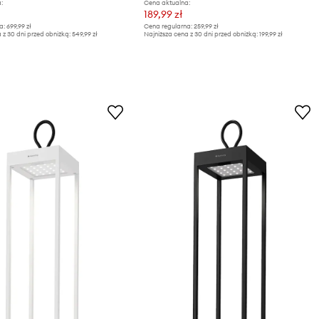
:
Cena aktualna:
189,99 zł
a:
699,99 zł
Cena regularna:
259,99 zł
 z 30 dni przed obniżką:
549,99 zł
Najniższa cena z 30 dni przed obniżką:
199,99 zł