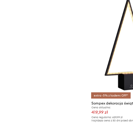
extra -5% z kodem: OFF*
Cena aktualna:
419,99 zł
Cena regularna:
629,99 zł
Najniższa cena z 30 dni przed obn