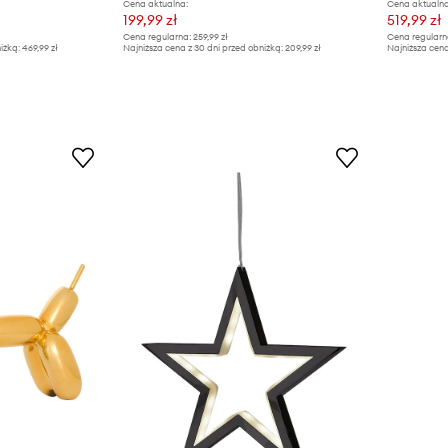
Cena aktualna:
Cena aktualna
199,99 zł
519,99 zł
Cena regularna:
259,99 zł
Cena regularn
iżką:
469,99 zł
Najniższa cena z 30 dni przed obniżką:
209,99 zł
Najniższa cena