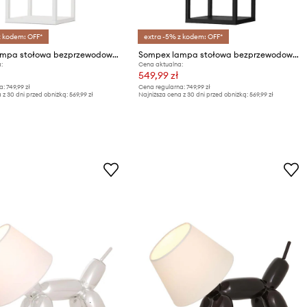
z kodem: OFF*
extra -5% z kodem: OFF*
Sompex lampa stołowa bezprzewodowa led Grace
Sompex lampa stołowa bezprzewodowa led Grace
:
Cena aktualna:
549,99 zł
a:
749,99 zł
Cena regularna:
749,99 zł
 z 30 dni przed obniżką:
569,99 zł
Najniższa cena z 30 dni przed obniżką:
569,99 zł