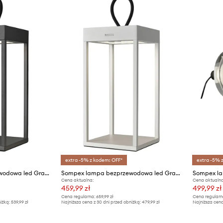
extra -5% z kodem: OFF*
extra -5% 
Sompex lampa bezprzewodowa led Grace
Sompex lampa bezprzewodowa led Grace
Sompex la
Cena aktualna:
Cena aktualna
459,99 zł
499,99 zł
Cena regularna:
659,99 zł
Cena regularn
iżką:
539,99 zł
Najniższa cena z 30 dni przed obniżką:
479,99 zł
Najniższa cena