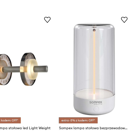
z kodem: OFF*
extra -5% z kodem: OFF*
mpa stołowa led Light Weight
Sompex lampa stołowa bezprzewodowa led Pulse