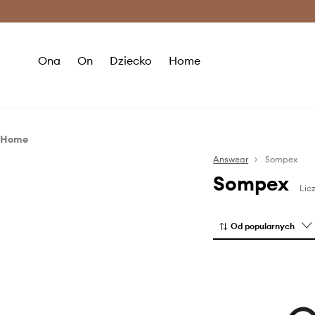
Premium Fashion Benefits >
O
Ona
On
Dziecko
Home
Home
Lifestyle
Answear
Sompex
Sompex
Salon i sypialnia
Dekoracje świąteczne
Lic
Ogród i taras
Oświetlenie
Od popularnych