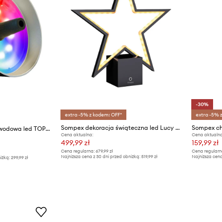
-30%
extra -5% z kodem: OFF*
extra -5% 
Sompex dekoracja świąteczna led Lucy 2.0
Sompex ch
Sompex lampa bezprzewodowa led TOP 2.0
Cena aktualna:
Cena aktualna
499,99 zł
159,99 zł
Cena regularna:
679,99 zł
Cena regularn
Najniższa cena z 30 dni przed obniżką:
519,99 zł
Najniższa cena
iżką:
299,99 zł