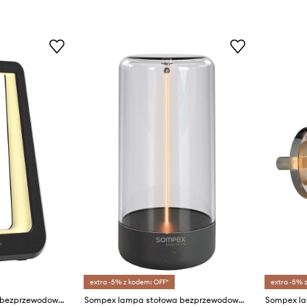
extra -5% z kodem: OFF*
extra -5% 
Sompex lampa stołowa bezprzewodowa led Gate
Sompex lampa stołowa bezprzewodowa Pulse
Sompex la