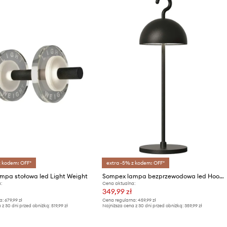
z kodem: OFF*
extra -5% z kodem: OFF*
mpa stołowa led Light Weight
Sompex lampa bezprzewodowa led Hook
:
Cena aktualna:
349,99 zł
a:
679,99 zł
Cena regularna:
459,99 zł
 z 30 dni przed obniżką:
519,99 zł
Najniższa cena z 30 dni przed obniżką:
359,99 zł