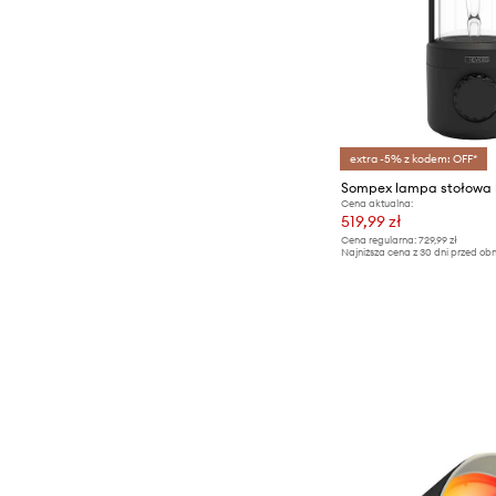
extra -5% z kodem: OFF*
Cena aktualna:
519,99 zł
Cena regularna:
729,99 zł
Najniższa cena z 30 dni przed obn