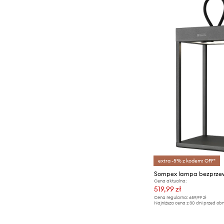
extra -5% z kodem: OFF*
Cena aktualna:
519,99 zł
Cena regularna:
659,99 zł
Najniższa cena z 30 dni przed obn