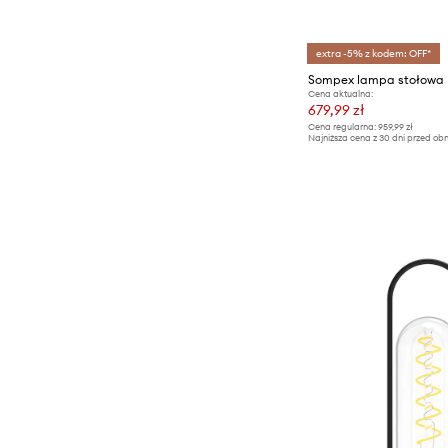
extra -5% z kodem: OFF*
Sompex lampa stołowa
Cena aktualna:
679,99 zł
Cena regularna:
959,99 zł
Najniższa cena z 30 dni przed obn