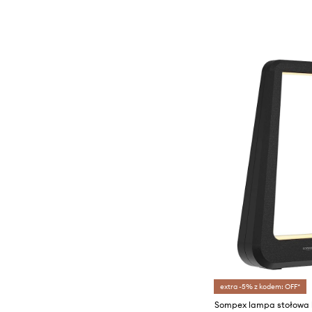
extra -5% z kodem: OFF*