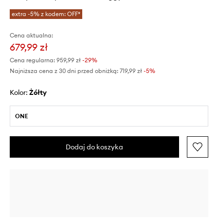
extra -5% z kodem: OFF*
Cena aktualna:
679,99 zł
Cena regularna:
959,99 zł
-29%
Najniższa cena z 30 dni przed obniżką:
719,99 zł
 -5%
Kolor:
żółty
ONE
Dodaj do koszyka