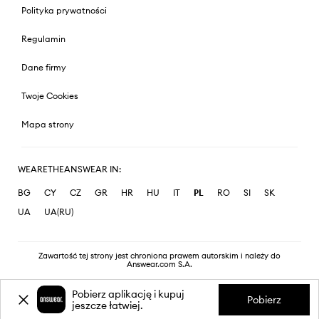
Polityka prywatności
Regulamin
Dane firmy
Twoje Cookies
Mapa strony
WEARETHEANSWEAR IN:
BG
CY
CZ
GR
HR
HU
IT
PL
RO
SI
SK
UA
UA(RU)
Zawartość tej strony jest chroniona prawem autorskim i należy do
Answear.com S.A.
Pobierz aplikację i kupuj
Pobierz
jeszcze łatwiej.