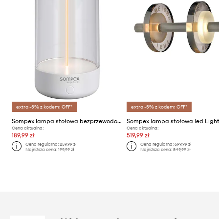
extra -5% z kodem: OFF*
extra -5% z kodem: OFF*
Sompex lampa stołowa bezprzewodowa led Pulse
Cena aktualna:
Cena aktualna:
189,99 zł
519,99 zł
Cena regularna:
259,99 zł
Cena regularna:
699,99 zł
Najniższa cena:
199,99 zł
Najniższa cena:
549,99 zł