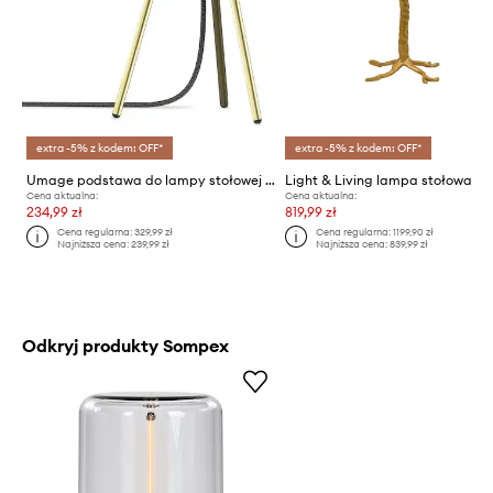
extra -5% z kodem: OFF*
extra -5% z kodem: OFF*
Umage podstawa do lampy stołowej Tripod Table
Light & Living lampa stołowa
Cena aktualna:
Cena aktualna:
234,99 zł
819,99 zł
Cena regularna:
329,99 zł
Cena regularna:
1199,90 zł
Najniższa cena:
239,99 zł
Najniższa cena:
839,99 zł
Odkryj produkty Sompex