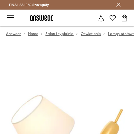
FINAL SALE %
Szczegóły
Oszczędzaj z Answear Club >
Answear
Home
Salon i sypialnia
Oświetlenie
Lampy stołow