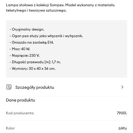
Lampa stołowa z kolekcji Sompex. Model wykonany z materiału
tekstylnego i tworzywa sztucznego.
- Oryginalny design.
- Ogon psa służy jako włącznik i wyłącznik.
- Gniazdo na żarówkę E14.
- Moc: 40 W.
- Napięcie: 230 V.
- Długość przewodu [m]: 1,7 m.
- Wymiary: 30 x 40 x 36 cm.
Szczegóły produktu
Dane produktu
Kod producenta
79001.
Kolor
żółty