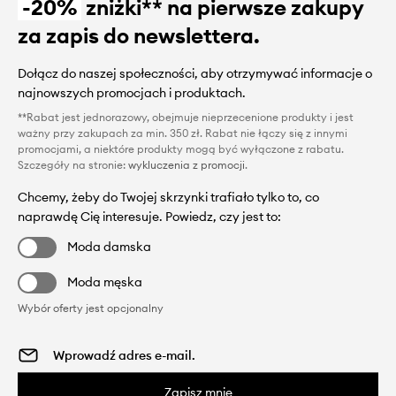
-20%
zniżki** na pierwsze zakupy
za zapis do newslettera.
Dołącz do naszej społeczności, aby otrzymywać informacje o
najnowszych promocjach i produktach.
**Rabat jest jednorazowy, obejmuje nieprzecenione produkty i jest
ważny przy zakupach za min. 350 zł. Rabat nie łączy się z innymi
promocjami, a niektóre produkty mogą być wyłączone z rabatu.
Szczegóły na stronie:
wykluczenia z promocji
.
Chcemy, żeby do Twojej skrzynki trafiało tylko to, co
naprawdę Cię interesuje. Powiedz, czy jest to:
Moda damska
Moda męska
Wybór oferty jest opcjonalny
Zapisz mnie