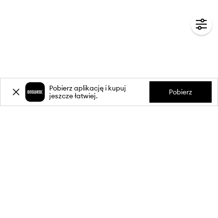
Pobierz aplikację i kupuj
Pobierz
jeszcze łatwiej.
-20%
zniżki** na pierwsze zakupy