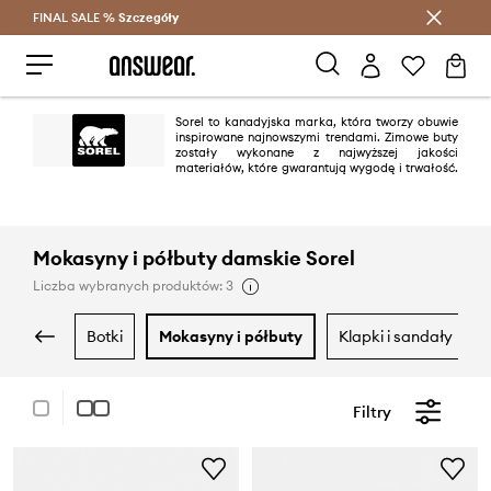
FINAL SALE %
Szczegóły
Oszczędzaj z Answear Club >
Sorel to kanadyjska marka, która tworzy obuwie
inspirowane najnowszymi trendami. Zimowe buty
zostały wykonane z najwyższej jakości
materiałów, które gwarantują wygodę i trwałość.
W ofercie marki znajdziesz śniegowce dla kobiet, mężczyzn i dzieci.
Propozycje marki idealnie nadają się na zimę: wiele modeli zostało
wyposażonych w antypoślizgowe podeszwy.
Mokasyny i półbuty damskie Sorel
Liczba wybranych produktów: 3
botki
mokasyny i półbuty
klapki i sandały
Filtry