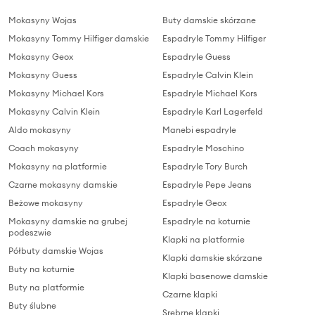
Mokasyny Wojas
Buty damskie skórzane
Mokasyny Tommy Hilfiger damskie
Espadryle Tommy Hilfiger
Mokasyny Geox
Espadryle Guess
Mokasyny Guess
Espadryle Calvin Klein
Mokasyny Michael Kors
Espadryle Michael Kors
Mokasyny Calvin Klein
Espadryle Karl Lagerfeld
Aldo mokasyny
Manebi espadryle
Coach mokasyny
Espadryle Moschino
Mokasyny na platformie
Espadryle Tory Burch
Czarne mokasyny damskie
Espadryle Pepe Jeans
Beżowe mokasyny
Espadryle Geox
Mokasyny damskie na grubej
Espadryle na koturnie
podeszwie
Klapki na platformie
Półbuty damskie Wojas
Klapki damskie skórzane
Buty na koturnie
Klapki basenowe damskie
Buty na platformie
Czarne klapki
Buty ślubne
Srebrne klapki