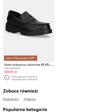
extra -5% z kodem: OFF*
Sorel mokasyny skórzane REVEL AVE LOAFER
Cena aktualna:
329,99 zł
Cena regularna:
569,99 zł
Najniższa cena:
344,99 zł
Zobacz również:
Mokasyny
Półbuty
Popularne kategorie