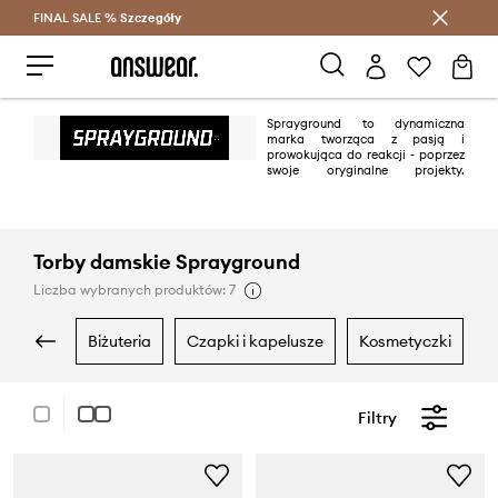
FINAL SALE %
Szczegóły
Oszczędzaj z Answear Club >
Sprayground to dynamiczna
marka tworząca z pasją i
prowokująca do reakcji - poprzez
swoje oryginalne projekty.
Kolekcje brandu ciężko pomylić z inną marką, dzięki swojemu
charakterystycznemu stylowi. Indywidualność, kreatywność oraz innowacja
to podstawy Sprayground, którym marka zawdzięcza światowy sukces.
Torby damskie Sprayground
Liczba wybranych produktów: 7
biżuteria
czapki i kapelusze
kosmetyczki
Filtry