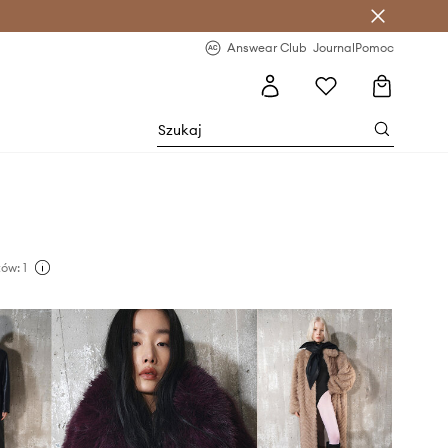
letter >
Regularne nowości >
Answear Club
Journal
Pomoc
ów: 1