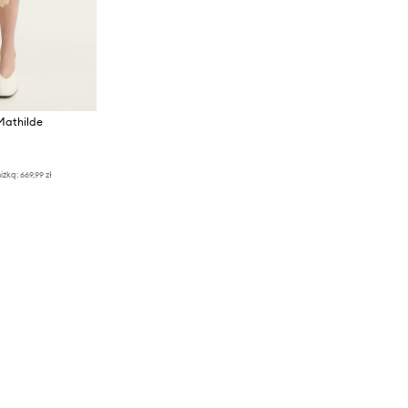
Mathilde
iżką:
669,99 zł