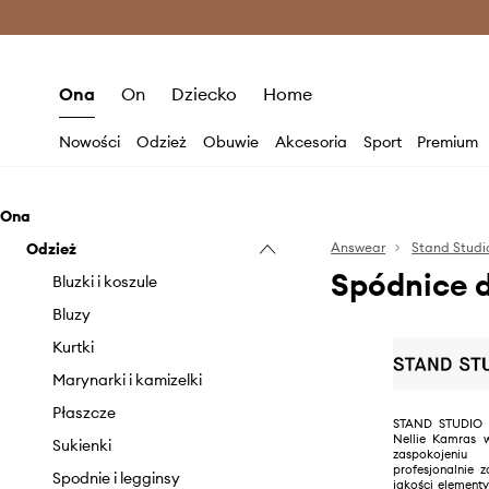
Premium Fashion Benefits >
O
Ona
On
Dziecko
Home
Nowości
Odzież
Obuwie
Akcesoria
Sport
Premium
Ona
Odzież
Answear
Stand Studi
Spódnice 
Bluzki i koszule
Bluzy
Kurtki
Marynarki i kamizelki
Płaszcze
STAND STUDIO z
Nellie Kamras 
Sukienki
zaspokojeniu
profesjonalnie 
Spodnie i legginsy
jakości element