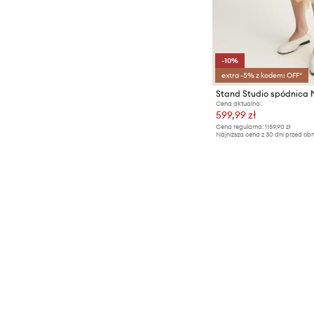
-10%
extra -5% z kodem: OFF*
Stand Studio spódnica 
Cena aktualna:
599,99 zł
Cena regularna:
1159,90 zł
Najniższa cena z 30 dni przed obn