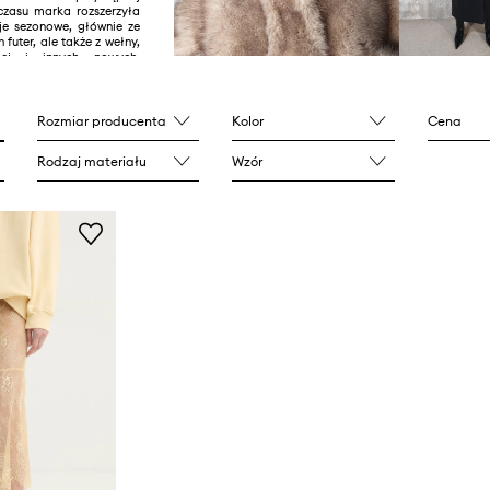
czasu marka rozszerzyła
cje sezonowe, głównie ze
 futer, ale także z wełny,
iej i innych nowych,
 materiałów.
rki można znaleźć w
wymuszonym szyku, z
Rozmiar producenta
Kolor
Cena
dynawską prostotą.
ędzy czymś szykownym,
Rodzaj materiału
Wzór
 strojem to jedna z
cznych STAND STUDIO
a kolekcji.