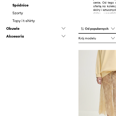
cenie. Od tego 
Spódnice
ofertę na kolek
skóry i sztucznych
Szorty
skóry wegańsk
zrównoważonych
Topy i t-shirty
Inspirację ma
Obuwie
kobiecym, nie
Od popularnych
kultową skan
Dwoistość pomi
Akcesoria
Botki
Krój modelu
a codziennym
głównych wyty
Śniegowce
Portfele
podczas tworzeni
Rękawiczki
Torebki