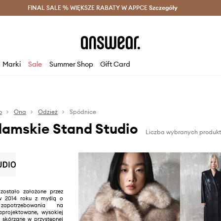
szczędzaj z Answear Club >
FINAL SALE % WIĘKSZE RABATY W APPCE
Dostawa nawet w 24h >
Szczegóły
News
Marki
Sale
Summer Shop
Gift Card
o
Ona
Odzież
Spódnice
damskie Stand Studio
Liczba wybranych produkt
ostało założone przez
w 2014 roku z myślą o
 zapotrzebowania na
zaprojektowane, wysokiej
y skórzane w przystępnej