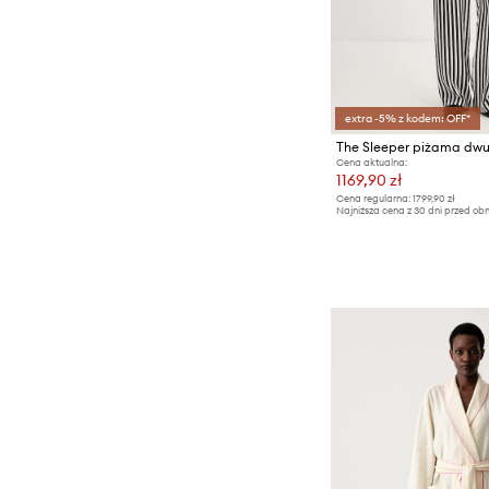
extra -5% z kodem: OFF*
Cena aktualna:
1169,90 zł
Cena regularna:
1799,90 zł
Najniższa cena z 30 dni przed obn