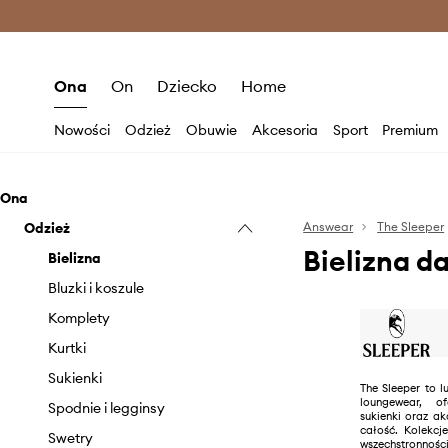
Premium Fashion Benefits >
O
Ona
On
Dziecko
Home
Nowości
Odzież
Obuwie
Akcesoria
Sport
Premium
Ona
Odzież
Answear
The Sleeper
Bielizna d
Bielizna
Bluzki i koszule
Komplety
Kurtki
Sukienki
The Sleeper to 
loungewear, o
Spodnie i legginsy
sukienki oraz a
całość. Kolekcj
Swetry
wszechstronnośc