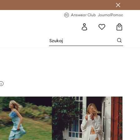
letter >
Regularne nowości >
Answear Club
Journal
Pomoc