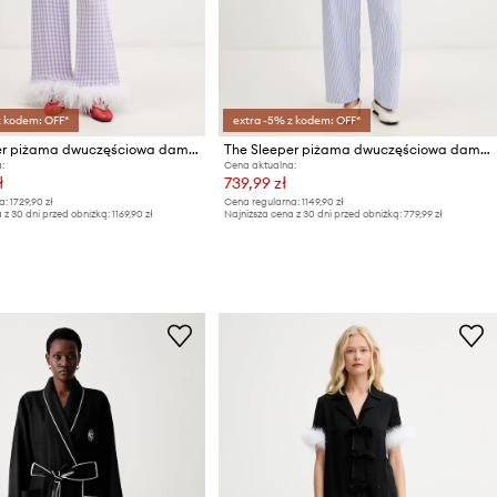
z kodem: OFF*
extra -5% z kodem: OFF*
The Sleeper piżama dwuczęściowa damska z wiskozy
The Sleeper piżama dwuczęściowa damska bawełniana
:
Cena aktualna:
ł
739,99 zł
a:
1729,90 zł
Cena regularna:
1149,90 zł
 z 30 dni przed obniżką:
1169,90 zł
Najniższa cena z 30 dni przed obniżką:
779,99 zł