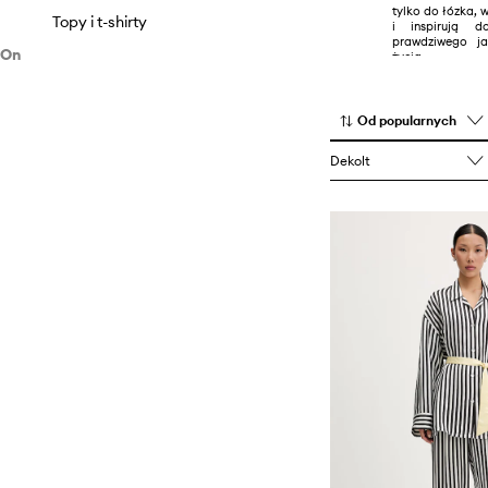
tylko do łózka, 
Topy i t-shirty
i inspirują d
prawdziwego j
On
życia.
Odzież
Bielizna
Od popularnych
Dekolt