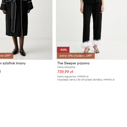
-50%
em: OFF*
extra -5% z kodem: OFF*
r szlafrok lniany
The Sleeper piżama
Cena aktualna:
ł
739,99 zł
Cena regularna:
1499,90 zł
Najniższa cena z 30 dni przed obniżką:
1499,90 zł