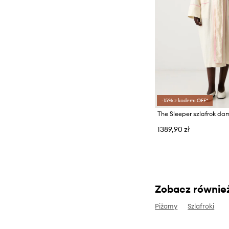
-15% z kodem: OFF*
The Sleeper szlafrok dam
1389,90 zł
Zobacz równie
Piżamy
Szlafroki