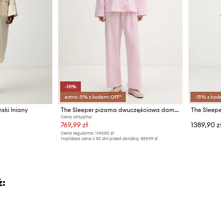
-10%
extra -5% z kodem: OFF*
-15% z kod
ski lniany
The Sleeper piżama dwuczęściowa damska bawełniana
The Sleepe
Cena aktualna:
769,99 zł
1389,90 z
Cena regularna:
1149,90 zł
Najniższa cena z 30 dni przed obniżką:
859,99 zł
ż: