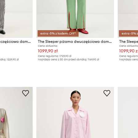
extra -5% z kodem: OFF*
extra -5% 
The Sleeper piżama dwuczęściowa damska z wiskozy
The Sleeper piżama dwuczęściowa damska z wiskozy
Cena aktualna:
Cena aktualna
1099,90 zł
1099,90 z
Cena regularna:
1729,90 zł
Cena regularn
iżką:
1229,90 zł
Najniższa cena z 30 dni przed obniżką:
1169,90 zł
Najniższa cena