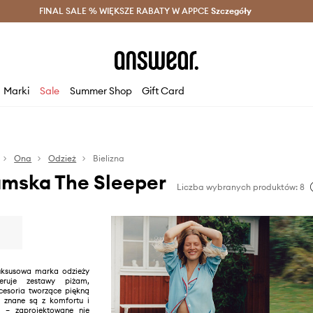
szczędzaj z Answear Club >
FINAL SALE % WIĘKSZE RABATY W APPCE
Dostawa nawet w 24h >
Szczegóły
News
Marki
Sale
Summer Shop
Gift Card
Ona
Odzież
Bielizna
amska The Sleeper
Liczba wybranych produktów: 8
luksusowa marka odzieży
feruje zestawy piżam,
kcesoria tworzące piękną
e znane są z komfortu i
i – zaprojektowane nie