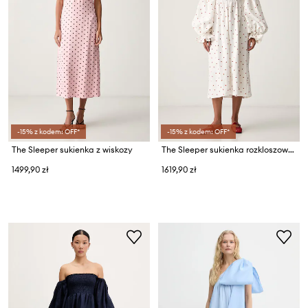
-15% z kodem: OFF*
-15% z kodem: OFF*
The Sleeper sukienka z wiskozy
The Sleeper sukienka rozkloszowana lniana
1499,90 zł
1619,90 zł