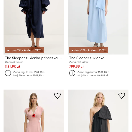
extra -5% z kodem: OFF*
extra -5% z kodem: OFF*
The Sleeper sukienka princeska lniana
The Sleeper sukienka
Cena aktualna:
Cena aktualna:
1169,90 zł
799,99 zł
Cena regularna:
1589,90 zł
Cena regularna:
1599,90 zł
Najniższa cena:
1269,90 zł
Najniższa cena:
849,99 zł