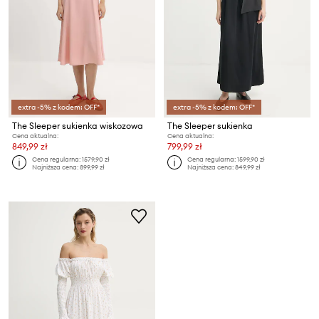
extra -5% z kodem: OFF*
extra -5% z kodem: OFF*
The Sleeper sukienka wiskozowa
The Sleeper sukienka
Cena aktualna:
Cena aktualna:
849,99 zł
799,99 zł
Cena regularna:
1579,90 zł
Cena regularna:
1599,90 zł
Najniższa cena:
899,99 zł
Najniższa cena:
849,99 zł