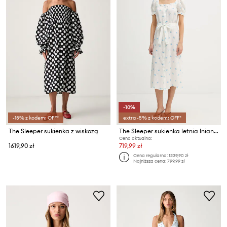
-10%
-15% z kodem: OFF*
extra -5% z kodem: OFF*
The Sleeper sukienka z wiskozą
The Sleeper sukienka letnia lniana
Cena aktualna:
1619,90 zł
719,99 zł
Cena regularna:
1239,90 zł
Najniższa cena:
799,99 zł