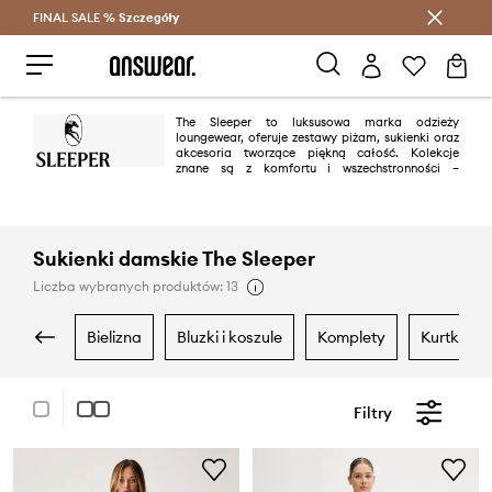
FINAL SALE %
Szczegóły
Oszczędzaj z Answear Club >
The Sleeper to luksusowa marka odzieży
loungewear, oferuje zestawy piżam, sukienki oraz
akcesoria tworzące piękną całość. Kolekcje
znane są z komfortu i wszechstronności –
zaprojektowane nie tylko do łózka, wyzwalają pewność siebie i inspirują
do wyrażania swojego prawdziwego ja w każdej przygodzie życia.
Sukienki damskie The Sleeper
Liczba wybranych produktów: 13
bielizna
bluzki i koszule
komplety
kurtki
Filtry