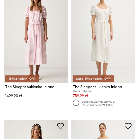
-15% z kodem: OFF*
extra -5% z kodem: OFF*
The Sleeper sukienka lniana
The Sleeper sukienka lniana
Cena aktualna:
1499,90 zł
759,99 zł
Cena regularna:
1239,90 zł
Najniższa cena:
799,99 zł