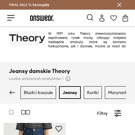
FINAL SALE %
Szczegóły
Oszczędzaj z Answear Club >
W 1997 roku Theory zrewolucjonizowało
współczesny rynek mody, oferując miejskie
niezbędne artykuły, które są zarówno
funkcjonalne, jak i stylowe, można je nosić do
pracy i poza nią. Od ponad dwudziestu lat Theory z zaangażowaniem
tworzy projekty z wykorzystaniem innowacyjnych tkanin i nienagannymi
krojami.
Jeansy damskie Theory
Liczba wybranych produktów: 1
bluzki i koszule
jeansy
kurtki
marynarki i 
Filtry