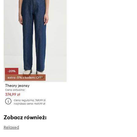
-20%
extra -5% z kodem: OFF*
Theory jeansy
Cena aktualna:
374,99 zł
Cena regularna:
769,99 zł
Najniższa cena:
469,99 zł
Zobacz również:
Relaxed