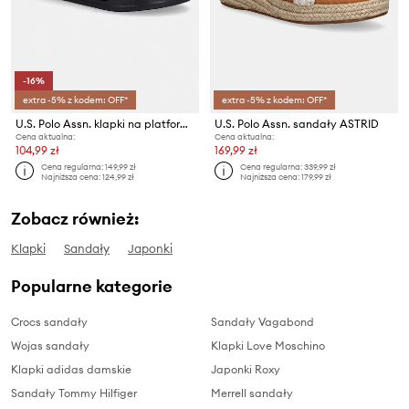
-16%
extra -5% z kodem: OFF*
extra -5% z kodem: OFF*
U.S. Polo Assn. klapki na platformie damskie AMAMI009C
U.S. Polo Assn. sandały ASTRID
Cena aktualna:
Cena aktualna:
104,99 zł
169,99 zł
Cena regularna:
149,99 zł
Cena regularna:
339,99 zł
Najniższa cena:
124,99 zł
Najniższa cena:
179,99 zł
Zobacz również:
Klapki
Sandały
Japonki
Popularne kategorie
Crocs sandały
Sandały Vagabond
Wojas sandały
Klapki Love Moschino
Klapki adidas damskie
Japonki Roxy
Sandały Tommy Hilfiger
Merrell sandały