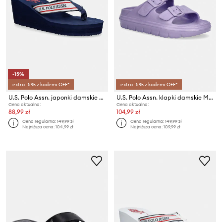
-15%
extra -5% z kodem: OFF*
extra -5% z kodem: OFF*
U.S. Polo Assn. japonki damskie CHANY006B
U.S. Polo Assn. klapki damskie MALIBU001
Cena aktualna:
Cena aktualna:
88,99 zł
104,99 zł
Cena regularna:
149,99 zł
Cena regularna:
149,99 zł
Najniższa cena:
104,99 zł
Najniższa cena:
109,99 zł