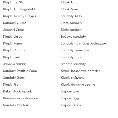
Klapki Big Star
Klapki Ugg
Klapki Karl Lagerfeld
Klapki Vans
Klapki Tommy Hilfiger
Sandały Aldo
Sandały Guess
Złote sandały
Japonki Crocs
Białe sandały
Klapki Liu Jo
Beżowe sandały
Klapki Puma
Sandały na grubej podeszwie
Klapki Champion
Sandały rzymianki
Klapki Pinko
Sandały boho
Japonki adidas
Srebrne sandały
Sandały Patrizia Pepe
Klapki basenowe damskie
Sandaly Geox
Klapki skórzane
Klapki Fila
Klapki damskie czarne
Birkenstock japonki
Kapcie Emu
Keen sandały damskie
Kapcie Ugg
Sandały Martens
Kapcie Crocs