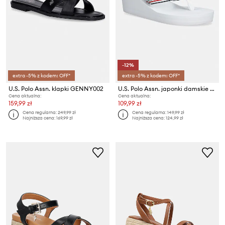
-12%
extra -5% z kodem: OFF*
extra -5% z kodem: OFF*
U.S. Polo Assn. klapki GENNY002
U.S. Polo Assn. japonki damskie CHANY006B
Cena aktualna:
Cena aktualna:
159,99 zł
109,99 zł
Cena regularna:
249,99 zł
Cena regularna:
149,99 zł
Najniższa cena:
169,99 zł
Najniższa cena:
124,99 zł