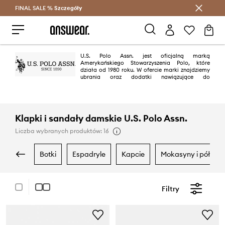
FINAL SALE %
Szczegóły
Oszczędzaj z Answear Club >
U.S. Polo Assn. jest oficjalną marką
Amerykańskiego Stowarzyszenia Polo, które
działa od 1980 roku. W ofercie marki znajdziemy
ubrania oraz dodatki nawiązujące do
charakterystycznego stylu graczy polo: przede wszystkim koszulki polo,
ale również koszule rozpinane, swetry, bluzy, sportowe kurtki oraz spodnie
typu chino. To doskonałe połączenie wygody i sportowej elegancji!
Klapki i sandały damskie U.S. Polo Assn.
Liczba wybranych produktów: 16
botki
espadryle
kapcie
mokasyny i półbuty
Filtry