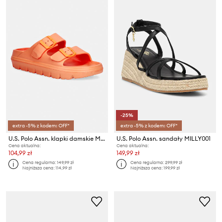
-25%
extra -5% z kodem: OFF*
extra -5% z kodem: OFF*
U.S. Polo Assn. klapki damskie MALIBU001
U.S. Polo Assn. sandały MILLY001
Cena aktualna:
Cena aktualna:
104,99 zł
149,99 zł
Cena regularna:
149,99 zł
Cena regularna:
299,99 zł
Najniższa cena:
114,99 zł
Najniższa cena:
199,99 zł