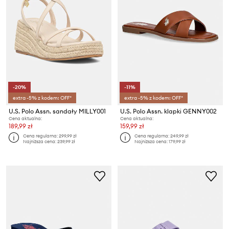
-20%
-11%
extra -5% z kodem: OFF*
extra -5% z kodem: OFF*
U.S. Polo Assn. sandały MILLY001
U.S. Polo Assn. klapki GENNY002
Cena aktualna:
Cena aktualna:
189,99 zł
159,99 zł
Cena regularna:
299,99 zł
Cena regularna:
249,99 zł
Najniższa cena:
239,99 zł
Najniższa cena:
179,99 zł