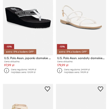
-10%
-10%
extra -5% z kodem: OFF*
extra -5% z kodem: OFF*
U.S. Polo Assn. japonki damskie CHANY006B
U.S. Polo Assn. sandały damskie GENNY003
Cena aktualna:
Cena aktualna:
97,99 zł
179,99 zł
Cena regularna:
149,99 zł
Cena regularna:
249,99 zł
Najniższa cena:
109,99 zł
Najniższa cena:
199,99 zł