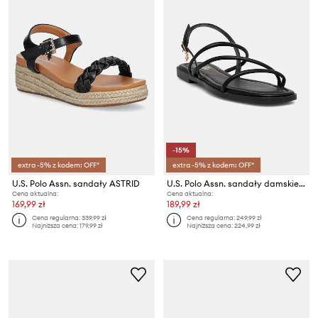
-15%
extra -5% z kodem: OFF*
extra -5% z kodem: OFF*
U.S. Polo Assn. sandały ASTRID
U.S. Polo Assn. sandały damskie GENNY003
Cena aktualna:
Cena aktualna:
169,99 zł
189,99 zł
Cena regularna:
339,99 zł
Cena regularna:
249,99 zł
Najniższa cena:
179,99 zł
Najniższa cena:
224,99 zł