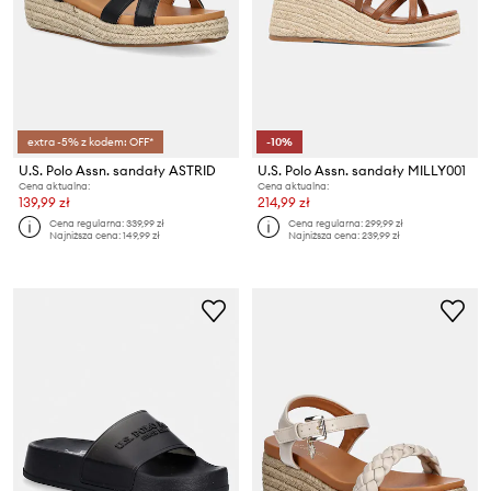
extra -5% z kodem: OFF*
-10%
U.S. Polo Assn. sandały ASTRID
U.S. Polo Assn. sandały MILLY001
Cena aktualna:
Cena aktualna:
139,99 zł
214,99 zł
Cena regularna:
339,99 zł
Cena regularna:
299,99 zł
Najniższa cena:
149,99 zł
Najniższa cena:
239,99 zł