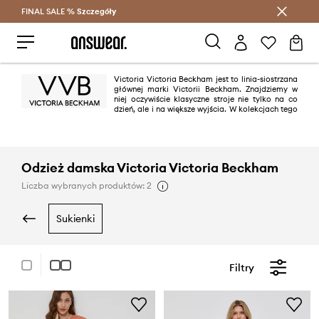
FINAL SALE %
Szczegóły
Oszczędzaj z Answear Club >
Victoria Victoria Beckham jest to linia-siostrzana
głównej marki Victorii Beckham. Znajdziemy w
niej oczywiście klasyczne stroje nie tylko na co
dzień, ale i na większe wyjścia. W kolekcjach tego
brandu króluje elegancja, a także minimalizm, który jest ożywiony
nowoczesnym akcentem. Victoria Beckham nie boi się nieoczywistych form
oraz połączeń, dlatego jej asortyment jest tak wyjątkowy. To propozycje
dla odważnych i pewnych siebie kobiet, które mimo wszystko cenią sobie
ponadczasowe rozwiązania, do których będą mogły powracać.
Odzież damska Victoria Victoria Beckham
Liczba wybranych produktów: 2
sukienki
Filtry